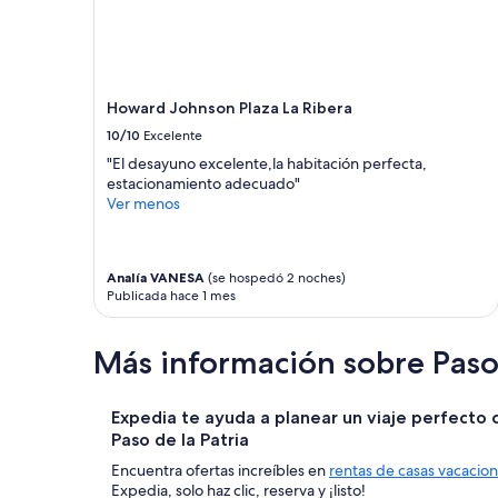
r
s
o
n
a
Howard Johnson Plaza La Ribera
l
”
10/10
Excelente
"El desayuno excelente,la habitación perfecta,
estacionamiento adecuado"
Ver menos
Analía VANESA
(se hospedó 2 noches)
Publicada hace 1 mes
Más información sobre Paso 
Expedia te ayuda a planear un viaje perfecto 
Paso de la Patria
Encuentra ofertas increíbles en
rentas de casas vacacion
Expedia, solo haz clic, reserva y ¡listo!