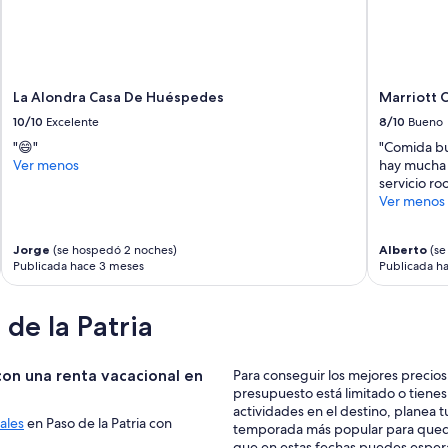
La Alondra Casa De Huéspedes
Marriott 
10/10
Excelente
8/10
Bueno
"😄"
"Comida buf
Ver menos
hay mucha 
servicio ro
Ver menos
Jorge
(se hospedó 2 noches)
Alberto
(se
Publicada hace 3 meses
Publicada h
de la Patria
con una renta vacacional en
Para conseguir los mejores precios, sin duda es el mejor mes para hosp
presupuesto está limitado o tienes l
actividades en el destino, planea 
ales
en Paso de la Patria con
temporada más popular para quedar
que en estas fechas puedes esperar 