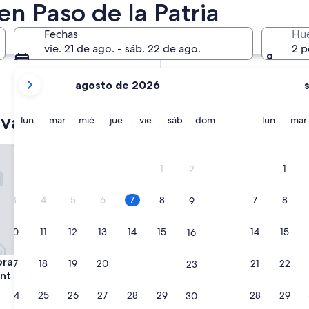
en Paso de la Patria
En dos meses
2 oct. - 4 oct.
Fechas
Hu
En cuatro meses
vie. 21 de ago. - sáb. 22 de ago.
2 p
27 nov. - 29 nov.
tus
agosto de 2026
meses
actuales
vacacionales en Paso de la Patria
son
lunes
martes
miércoles
jueves
viernes
sábado
domingo
lunes
lun.
mar.
mié.
jue.
vie.
sáb.
dom.
lun.
mar.
August
2026
y Ayres One Bedroom Apartment in downtown Corrientes
Venezia 1D
y
1
1
2
September
2026.
3
4
5
6
7
8
7
8
9
10
11
12
13
14
15
14
15
16
y Ayres One Bedroom Apartment in downtown Corrientes
Venezia 1D
orary Ayres One Bedroom
3. Venezia 1D
17
18
19
20
21
22
21
22
23
nt in downtown Corrientes
Resistencia
24
25
26
27
28
29
28
29
30