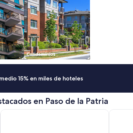
Condominios
romedio 15% en miles de hoteles
tacados en Paso de la Patria
La Alondra Casa De Huéspedes
Marriott Co