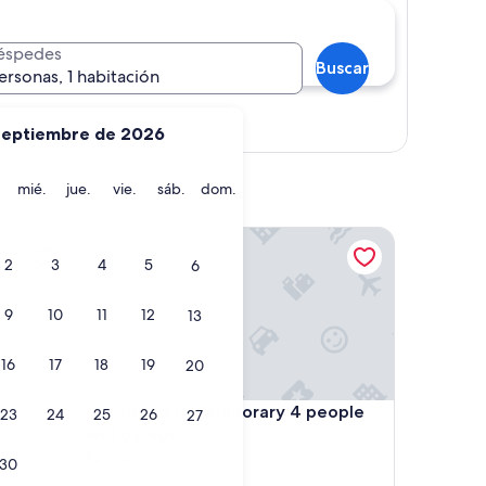
éspedes
Buscar
ersonas, 1 habitación
Mostrar mapa
septiembre de 2026
martes
miércoles
jueves
viernes
sábado
domingo
mié.
jue.
vie.
sáb.
dom.
Venezia I - Temporary 4 people and garage
2
3
4
5
6
9
10
11
12
13
16
17
18
19
20
Venezia I - Temporary 4 people and garage
4. Venezia I - Temporary 4 people
23
24
25
26
27
and garage
Resistencia
30