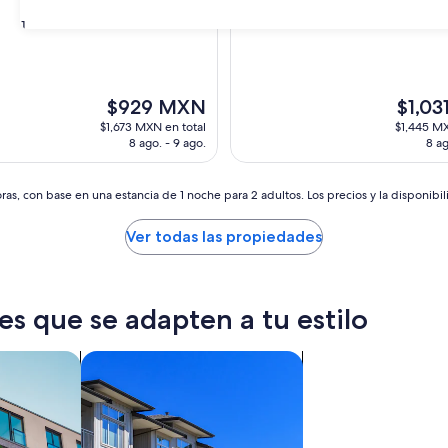
31
El
El
$929 MXN
$1,0
precio
precio
$1,673 MXN en total
$1,445 MX
actual
actual
8 ago. - 9 ago.
8 ag
es
es
de
de
$929 MXN
$1,031 
as, con base en una estancia de 1 noche para 2 adultos. Los precios y la disponibil
Ver todas las propiedades
es que se adapten a tu estilo
tos
Buscar condominios