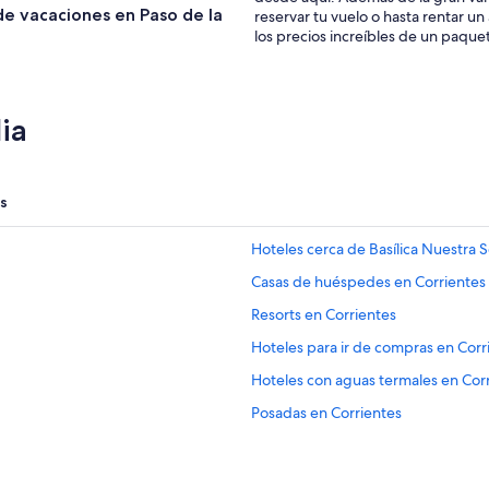
e vacaciones en Paso de la
reservar tu vuelo o hasta rentar un
los precios increíbles de un paqu
ia
s
Hoteles cerca de Basílica Nuestra S
Casas de huéspedes en Corrientes
Resorts en Corrientes
Hoteles para ir de compras en Corr
Hoteles con aguas termales en Cor
Posadas en Corrientes
Apart-Hoteles en Departamento Ca
Hoteles en Departamento de Itatí