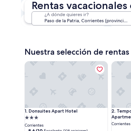
Rentas vacacionales 
En dos semanas
21 ago. - 23 ago.
¿A dónde quieres ir?
En tres meses
30 oct. - 1 nov.
Nuestra selección de rentas 
Donsuites Apart Hotel
Temporar
Donsuites Apart Hotel
Temporar
1. Donsuites Apart Hotel
2. Temp
Apartme
Propiedad
de
Corrientes
Corrientes
3.0
8.6
8.6/10
Excelente
(108 opiniones)