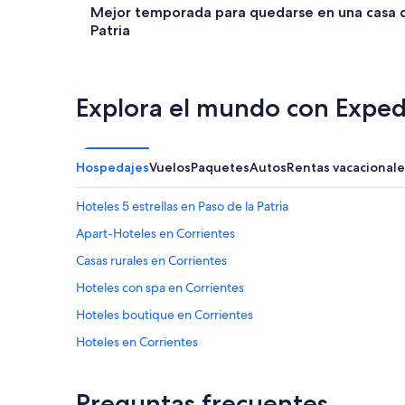
Mejor temporada para quedarse en una casa d
Patria
Explora el mundo con Exped
Hospedajes
Vuelos
Paquetes
Autos
Rentas vacacionale
Hoteles 5 estrellas en Paso de la Patria
Apart-Hoteles en Corrientes
Casas rurales en Corrientes
Hoteles con spa en Corrientes
Hoteles boutique en Corrientes
Hoteles en Corrientes
Hoteles cerca de Costanera de Corrientes
Hoteles en Departamento Capital
Preguntas frecuentes