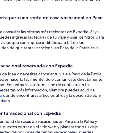
rta para una renta de casa vacacional en Paso
onsultar las ofertas más recientes de Expedia. Si ya
des ingresar las fechas de tu viaje y usar los filtros para
rvicios que son imprescindibles para ti. Lee los
dea de qué renta vacacional en Paso de la Patria es la
a vacacional reservada con Expedia
 de idea o necesitas cancelar tu viaje a Paso de la Patria
edes hacerlo fácilmente. Solo comunícate directamente
ad. Encontrarás la información de contacto en tu
 si necesitas más información, siempre puedes acudir a
te
donde encontrarás artículos útiles y la opción de abrir
ediata.
enta vacacional con Expedia
riedad de casas de vacaciones en Paso de la Patria y
ue puedes entrar en el sitio web y planear todo tu viaje
riedad de opciones de rentas vacacionales, puedes