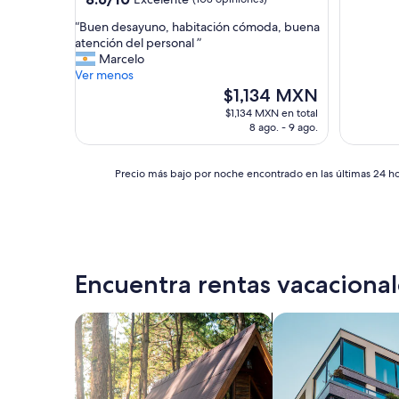
de
estrellas
“
“Buen desayuno, habitación cómoda, buena
10,
B
atención del personal ”
Excelente,
u
Marcelo
(108
e
Ver menos
opiniones)
n
El
$1,134 MXN
d
precio
$1,134 MXN en total
e
actual
8 ago. - 9 ago.
s
es
a
de
y
$1,134 MXN
Precio
Precio más bajo por noche encontrado en las últimas 24 hor
u
más
n
bajo
o
por
,
noche
h
encontrado
a
en
Encuentra rentas vacacional
b
las
i
últimas
t
24
Buscar cabañas
Buscar departamen
a
horas,
c
con
i
base
ó
en
n
una