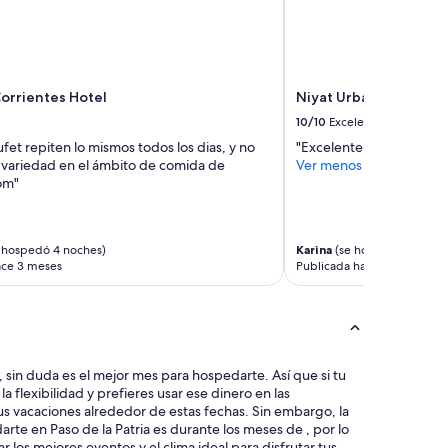
Corrientes Hotel
Niyat Urban Hotel
10/10
Excelente
et repiten lo mismos todos los dias, y no
"Excelente ubicación, exc
variedad en el ámbito de comida de
Ver menos
om"
 hospedó 4 noches)
Karina
(se hospedó 1 noche
ace 3 meses
Publicada hace 4 meses
edarte. Así que si tu
a flexibilidad y prefieres usar ese dinero en las
tus vacaciones alrededor de estas fechas. Sin embargo, la
te en Paso de la Patria es durante los meses de , por lo
los mejores eventos y el clima ideal para disfrutar tus