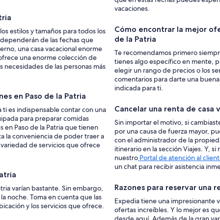
vacaciones.
tria
Cómo encontrar la mejor ofe
los estilos y tamaños para todos los
de la Patria
 dependerán de las fechas que
derno, una casa vacacional enorme
Te recomendamos primero siempre c
e ofrece una enorme colección de
tienes algo específico en mente, pue
 las necesidades de las personas más
elegir un rango de precios o los se
comentarios para darte una buena i
indicada para ti.
ones en Paso de la Patria
Cancelar una renta de cas
ra ti es indispensable contar con una
quipada para preparar comidas
Sin importar el motivo, si cambiaste
s en Paso de la Patria que tienen
por una causa de fuerza mayor, pu
ta la conveniencia de poder traer a
con el administrador de la propied
n variedad de servicios que ofrece
itinerario en la sección Viajes. Y,
nuestro
Portal de atención al clien
un chat para recibir asistencia inm
atria
Razones para reservar una r
tria varían bastante. Sin embargo,
la noche. Toma en cuenta que las
Expedia tiene una impresionante va
ubicación y los servicios que ofrece.
ofertas increíbles. Y lo mejor es q
desde aquí. Además de la gran va