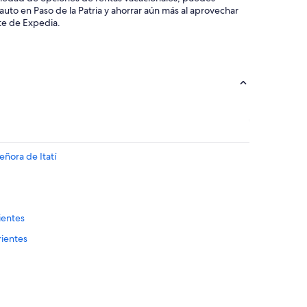
 auto en Paso de la Patria y ahorrar aún más al aprovechar
ete de Expedia.
eñora de Itatí
ientes
rientes
pital