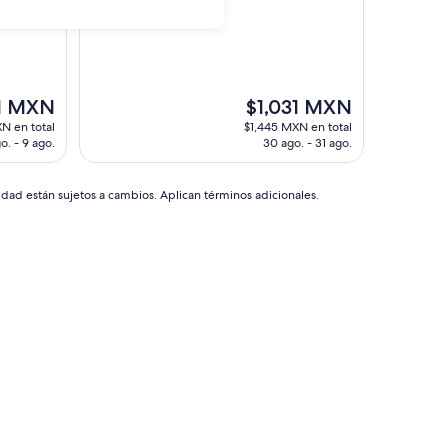
El
31 MXN
$1,031 MXN
precio
N en total
$1,445 MXN en total
actual
o. - 9 ago.
30 ago. - 31 ago.
es
de
MXN
$1,031 MXN
idad están sujetos a cambios. Aplican términos adicionales.