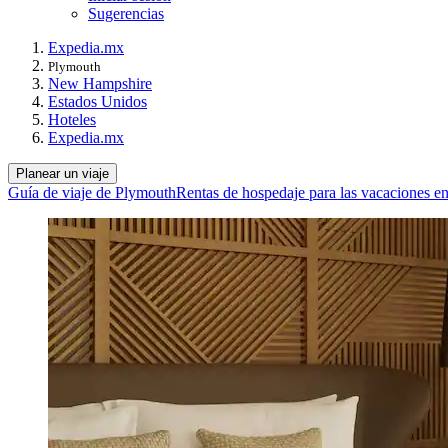
Sugerencias
Expedia.mx
Plymouth
New Hampshire
Estados Unidos
Hoteles
Expedia.mx
Planear un viaje
Guía de viaje de Plymouth
Rentas de hospedaje para las vacaciones e