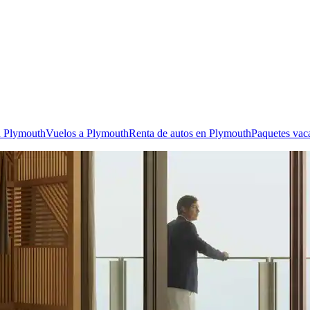
n Plymouth
Vuelos a Plymouth
Renta de autos en Plymouth
Paquetes vac