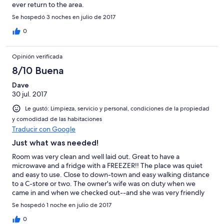
ever return to the area.
Se hospedó 3 noches en julio de 2017
0
Opinión verificada
8/10 Buena
Dave
30 jul. 2017
Le gustó: Limpieza, servicio y personal, condiciones de la propiedad
y comodidad de las habitaciones
Traducir con Google
Just what was needed!
Room was very clean and well laid out. Great to have a
microwave and a fridge with a FREEZER!! The place was quiet
and easy to use. Close to down-town and easy walking distance
to a C-store or two. The owner's wife was on duty when we
came in and when we checked out--and she was very friendly
and cared about our stay. Only one small problem was the AC
Se hospedó 1 noche en julio de 2017
unit in our room was not very powerful-but kept the room semi-
cool. Over-all a great value!
0