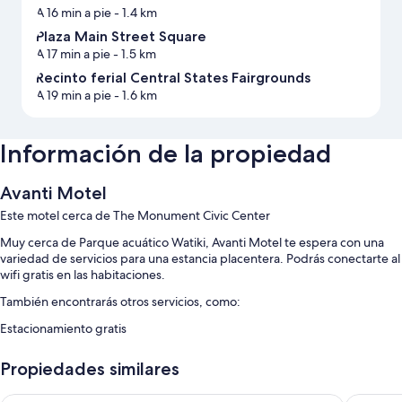
A 16 min a pie
- 1.4 km
Plaza Main Street Square
A 17 min a pie
- 1.5 km
Recinto ferial Central States Fairgrounds
A 19 min a pie
- 1.6 km
Información de la propiedad
Avanti Motel
Este motel cerca de The Monument Civic Center
Muy cerca de Parque acuático Watiki, Avanti Motel te espera con una
variedad de servicios para una estancia placentera. Podrás conectarte al
wifi gratis en las habitaciones.
También encontrarás otros servicios, como:
Estacionamiento gratis
Características de la habitación
Propiedades similares
Todas las habitaciones de Avanti Motel tienen amenidades, como aire
acondicionado o wifi gratis.