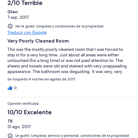
2/10 Terrible
Glen
7 sep. 2017
No le gustó: Limpieza y condiciones de la propiedad
Traducir con Google
Very Poorly Cleaned Room
This was the mostly poorly cleaned room that I was forced to
stay in for a very long time. Just about all areas were either
untouched (for a long time) or was not paid attention to. The
sheets and towels were old and stained with very unappealing
appearance. The bathroom was disgusting. It was very, very
poorly cleaned with urine on the commode and dried urine on
Se hospedó 4 noches en agosto de 2017
the floor. The tub had scum buildup from about two weeks of
not being cleaned. The countertops in the bathroom and
0
outside were both barely dusted. The mirror was also
untouched. We spoke to the front desk and she helped with
Opinión verificada
clean sheets and towels. My wife felt compelled to clean the
room herself. We learned that the hotel owner is using untrained
10/10 Excelente
staff members to clean the rooms. Additionally, the supervisor
TK
who was responsible for checking room cleanliness, did check
31 ago. 2017
our room, and identified it as having no problems. This is a very
poorly managed hotel.
Le gustó: Limpieza, servicio y personal, condiciones de la propiedad