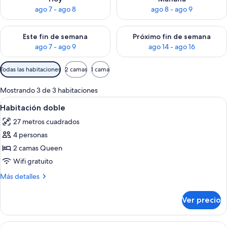
ago 7 - ago 8
ago 8 - ago 9
Consulta la disponibilidad para este fin de semana ago 7 - ag
Consulta la disponibilidad par
Este fin de semana
Próximo fin de semana
ago 7 - ago 9
ago 14 - ago 16
Filtros
Todas las habitaciones
2 camas
1 cama
disponibles
para
Mostrando 3 de 3 habitaciones
las
Abrir
Habitación doble | Tabla de planchar c
7
Habitación doble
habitaciones
todas
27 metros cuadrados
las
4 personas
fotos
de
2 camas Queen
Habitación
Wifi gratuito
doble
Más
Más detalles
detalles
sobre
Ver precio
Habitación
doble
Abrir
Departamento Deluxe, 1 habitación, pa