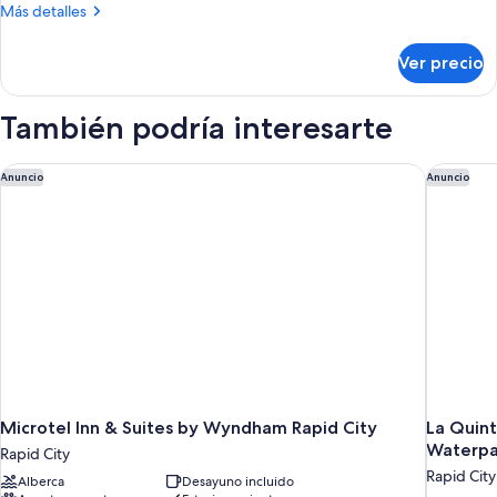
con
Más
Más detalles
acceso
detalles
sobre
para
Ver precio
Habitación
personas
Deluxe,
discapacitadas,
con
También podría interesarte
para
acceso
para
no
personas
Microtel Inn & Suites by Wyndham Rapid City
La Quint
Anuncio
Anuncio
fumadores
discapacitadas,
para
no
fumadores
Microtel Inn & Suites by Wyndham Rapid City
La Quint
Waterpa
Rapid City
Rapid City
Alberca
Desayuno incluido