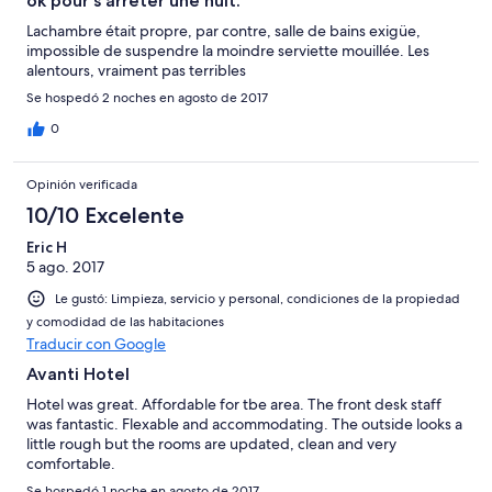
ok pour s'arrêter une nuit.
Lachambre était propre, par contre, salle de bains exigüe,
impossible de suspendre la moindre serviette mouillée. Les
alentours, vraiment pas terribles
Se hospedó 2 noches en agosto de 2017
0
Opinión verificada
10/10 Excelente
Eric H
5 ago. 2017
Le gustó: Limpieza, servicio y personal, condiciones de la propiedad
y comodidad de las habitaciones
Traducir con Google
Avanti Hotel
Hotel was great. Affordable for tbe area. The front desk staff
was fantastic. Flexable and accommodating. The outside looks a
little rough but the rooms are updated, clean and very
comfortable.
Se hospedó 1 noche en agosto de 2017