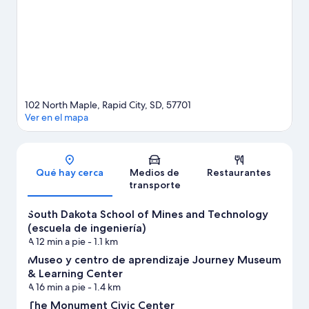
Sports Complex.
Visita nuestra guía de Rapid City
Ver más moteles en Rapid City
102 North Maple, Rapid City, SD, 57701
Ver en el mapa
Sección del mapa
Qué hay cerca
Medios de
Restaurantes
transporte
South Dakota School of Mines and Technology
(escuela de ingeniería)
A 12 min a pie
- 1.1 km
Museo y centro de aprendizaje Journey Museum
& Learning Center
A 16 min a pie
- 1.4 km
The Monument Civic Center