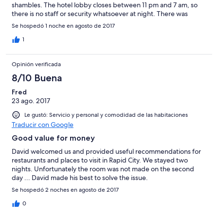
shambles. The hotel lobby closes between 11 pm and 7 am, so
there is no staff or security whatsoever at night. There was
incessant noise all night long from a non-ending stream of
Se hospedó 1 noche en agosto de 2017
Harleys and mufferless pickup trucks roaring up and down the
street in front of the hotel. Even with earplugs, sleep was
1
impossible. Though the room was clean and recently
"remodeled", the toilet seat was not attached to the toilet bowl
Opinión verificada
so sitting down on it was not possible. Of course there was no
breakfast. There were no close restaurants; even if there was a
8/10 Buena
restaurant with 20 minutes walking distance, it would be risky to
Fred
say the least.
23 ago. 2017
Le gustó: Servicio y personal y comodidad de las habitaciones
Traducir con Google
Good value for money
David welcomed us and provided useful recommendations for
restaurants and places to visit in Rapid City. We stayed two
nights. Unfortunately the room was not made on the second
day ... David made his best to solve the issue.
Se hospedó 2 noches en agosto de 2017
0