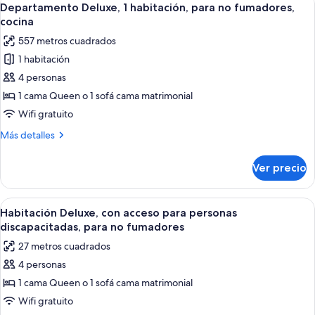
8
Departamento Deluxe, 1 habitación, para no fumadores,
todas
cocina
las
557 metros cuadrados
fotos
1 habitación
de
4 personas
Departamento
Deluxe,
1 cama Queen o 1 sofá cama matrimonial
1
Wifi gratuito
habitación,
Más
Más detalles
para
detalles
no
sobre
Ver precio
Departamento
fumadores,
Deluxe,
cocina
1
Abrir
Habitación Deluxe, con acceso para pe
5
habitación,
Habitación Deluxe, con acceso para personas
todas
para
discapacitadas, para no fumadores
no
las
27 metros cuadrados
fumadores,
fotos
cocina
4 personas
de
1 cama Queen o 1 sofá cama matrimonial
Habitación
Deluxe,
Wifi gratuito