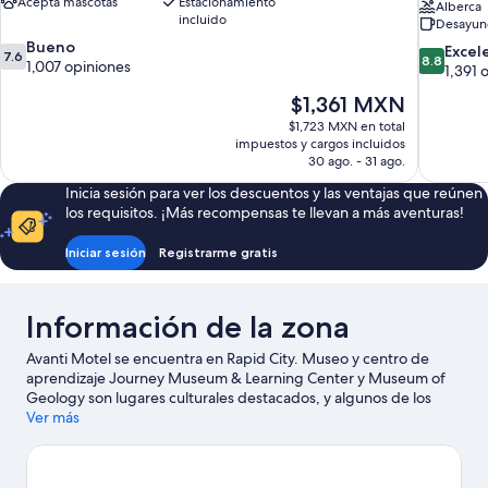
Acepta mascotas
Estacionamiento
Alberca
incluido
Desayuno
7.6
Bueno
8.8
Excel
7.6
8.8
de
1,007 opiniones
de
1,391 
10,
10,
El
$1,361 MXN
Bueno,
Excelente
precio
1,007
$1,723 MXN en total
1,391
actual
opiniones
impuestos y cargos incluidos
opiniones
es
30 ago. - 31 ago.
de
Inicia sesión para ver los descuentos y las ventajas que reúnen
$1,361 MXN
los requisitos. ¡Más recompensas te llevan a más aventuras!
Iniciar sesión
Registrarme gratis
Información de la zona
Avanti Motel se encuentra en Rapid City. Museo y centro de
aprendizaje Journey Museum & Learning Center y Museum of
Geology son lugares culturales destacados, y algunos de los
sitios emblemáticos del área incluyen Exposición del Muro de
Ver más
Berlín y Cavernas Black Hills. ¿Quieres asistir a un evento o
partido mientras estás en la ciudad? Consulta el calendario de
Summit Arena at The Monument o Club de futbol Dakota Fields