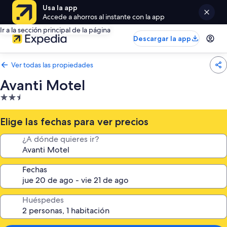
Usa la app
Accede a ahorros al instante con la app
Ir a la sección principal de la página
Descargar la app
Ver todas las propiedades
Avanti Motel
Propiedad
de
2.5
Elige las fechas para ver precios
estrellas
¿A dónde quieres ir?
Fechas
Huéspedes