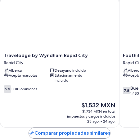
Travelodge by Wyndham Rapid City
Foothills
Otros servicios que también encontrarás en las habitaciones son:
Baños con tinas con regadera
Televisiones de pantalla plana con canales por cable
Refrigeradores, microondas y servicio de limpieza diario
Travelodge
Foothills
Travelodge by Wyndham Rapid City
Foothil
by
Inn
Rapid City
Rapid Ci
Wyndham
Rapid
Alberca
Desayuno incluido
Alberc
Rapid
City
Acepta mascotas
Estacionamiento
Acept
City
incluido
Rapid
5.6
7.8
City
Bue
5.6
1,010 opiniones
7.8
de
de
1,48
10,
10,
El
$1,532 MXN
1,010
Bueno,
precio
opiniones
1,483
$1,734 MXN en total
actual
opinion
impuestos y cargos incluidos
es
23 ago. - 24 ago.
de
$1,532 MXN
Comparar propiedades similares