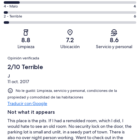
decir,
de
es
Puntuación
4 - Malo
4
Excelente.
6,
decir,
de
Basada
es
Puntuación
2 - Terrible
6
Bueno.
4,
en
decir,
de
Basada
es
53
Aceptable.
2,
en
decir,
de
Basada
es
58
Malo.
8.8
7.2
8.6
138
en
decir,
de
Basada
Limpieza
Ubicación
Servicio y personal
opiniones
17
Terrible.
138
en
Opiniones
de
Basada
opiniones
Opinión verificada
4
138
en
de
2/10 Terrible
opiniones
6
138
de
J
opiniones
11 oct. 2017
138
opiniones
No le gustó: Limpieza, servicio y personal, condiciones de la
propiedad y comodidad de las habitaciones
Traducir con Google
Not what it appears
This place is the pits. If I had a remolded room, which I did, I
would hate to see an old room. No security lock on the door, the
parking lot is small and unlit, in a seedy part of town. There is
also no over night person working. Went to check out in the