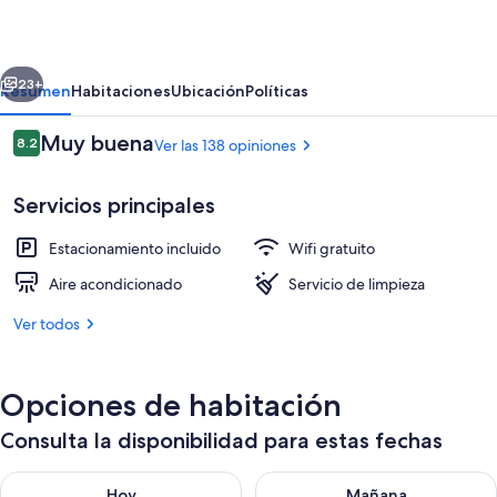
erior
Siguiente
23+
Resumen
Habitaciones
Ubicación
Políticas
Opiniones
Muy buena
8.2
Ver las 138 opiniones
8.2 de 10,
Servicios principales
Estacionamiento incluido
Wifi gratuito
Aire acondicionado
Servicio de limpieza
Ver todos
Habitación doble | Tabla de planchar c
Opciones de habitación
Consulta la disponibilidad para estas fechas
Consulta la disponibilidad para hoy ago 7 - ago 8
Consulta la disponibilidad pa
Hoy
Mañana