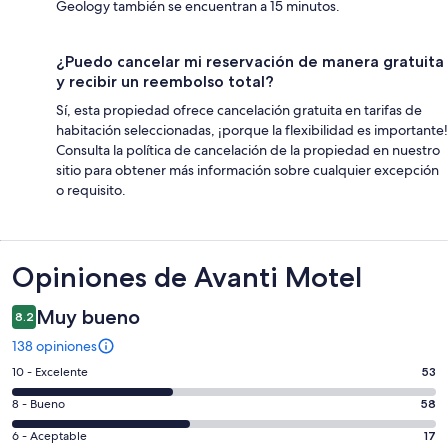
Geology también se encuentran a 15 minutos.
¿Puedo cancelar mi reservación de manera gratuita
y recibir un reembolso total?
Sí, esta propiedad ofrece cancelación gratuita en tarifas de
habitación seleccionadas, ¡porque la flexibilidad es importante!
Consulta la política de cancelación de la propiedad en nuestro
sitio para obtener más información sobre cualquier excepción
o requisito.
Opiniones
Opiniones de Avanti Motel
Muy bueno
8.2
138 opiniones
Puntuación
10 - Excelente
53
de
Puntuación
8 - Bueno
58
10,
de
es
Puntuación
6 - Aceptable
17
8,