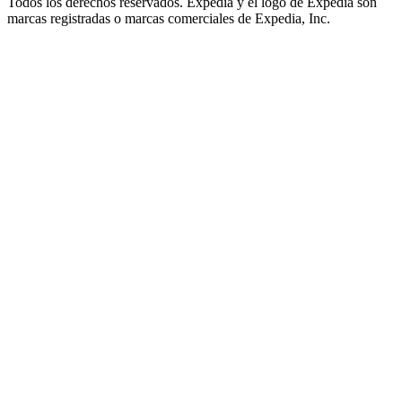
Todos los derechos reservados. Expedia y el logo de Expedia son
marcas registradas o marcas comerciales de Expedia, Inc.