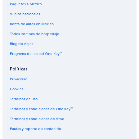
Paquetes a México
Hoteles con spa en New Hampshire
Hoteles de ski en New Hampshire
Vuelos nacionales
Hoteles en New London
Renta de autos en México
Castillos en Región de Dartmouth-Lake Sunapee
Todos los tipos de hospedaje
Hoteles baratos en Región de Dartmouth-Lake Sunapee
Blog de viajes
Cabañas en Wilmot
Programa de lealtad One Key™
Hoteles de ski en Wilmot
Políticas
Hoteles con hidromasaje en Wilmot
Hoteles en Wilmot
Privacidad
Cookies
Términos de uso
Términos y condiciones de One Key™
Términos y condiciones de Vrbo
Pautas y reporte de contenido