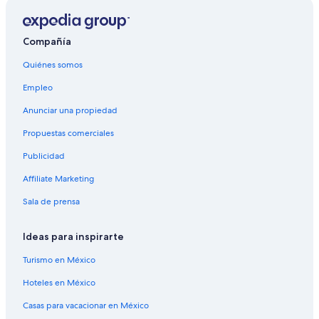
Resorts en Bristol
Hoteles en Bristol
Compañía
Apart-Hoteles en Canaan
Quiénes somos
Cabañas en Canaan
Empleo
Hoteles en Canaan
Anunciar una propiedad
Centros vacacionales en Danbury
Propuestas comerciales
Hoteles en Danbury
Publicidad
Hoteles cerca de Haunting Whisper Vineyards
Affiliate Marketing
Hoteles con vista en Hebrón
Hoteles en Hebrón
Sala de prensa
Cabañas en New Hampshire
Ideas para inspirarte
Campings en New Hampshire
Turismo en México
Centros vacacionales en New Hampshire
Hoteles en México
Resorts en New Hampshire
Casas para vacacionar en México
Hoteles de golf en New Hampshire