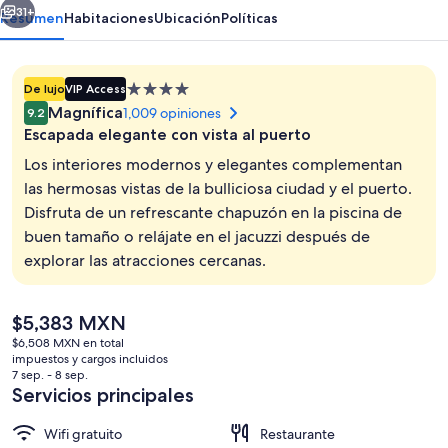
31+
Resumen
Habitaciones
Ubicación
Políticas
Propiedad
De lujo
VIP Access
de
Magnífica
1,009 opiniones
9.2
4.0
Escapada elegante con vista al puerto
estrellas
Los interiores modernos y elegantes complementan
las hermosas vistas de la bulliciosa ciudad y el puerto.
Disfruta de un refrescante chapuzón en la piscina de
Suite Deluxe, 1 cama King size y sofá c
buen tamaño o relájate en el jacuzzi después de
explorar las atracciones cercanas.
El
$5,383 MXN
precio
$6,508 MXN en total
actual
impuestos y cargos incluidos
es
7 sep. - 8 sep.
de
Servicios principales
$5,383 MXN
Wifi gratuito
Restaurante