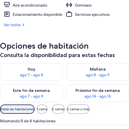
Aire acondicionado
Gimnasio
Estacionamiento disponible
Servicios ejecutivos
Ver todos
Opciones de habitación
Consulta la disponibilidad para estas fechas
Consulta la disponibilidad para hoy ago 7 - ago 8
Consulta la disponibilidad pa
Hoy
Mañana
ago 7 - ago 8
ago 8 - ago 9
Consulta la disponibilidad para este fin de semana ago 7 - ag
Consulta la disponibilidad par
Este fin de semana
Próximo fin de semana
ago 7 - ago 9
ago 14 - ago 16
Filtros
Todas las habitaciones
1 cama
2 camas
3 camas o más
disponibles
para
Mostrando 8 de 8 habitaciones
las
Abrir
Una sala de estar moderna con un sofá,