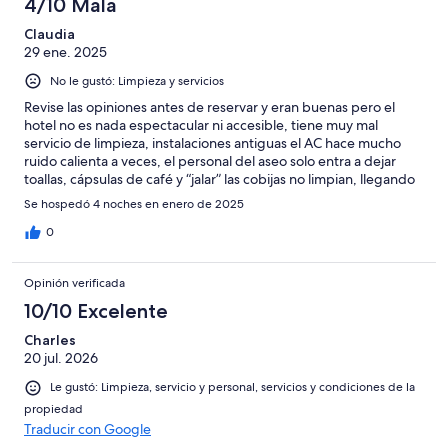
4/10 Mala
Claudia
29 ene. 2025
No le gustó: Limpieza y servicios
Revise las opiniones antes de reservar y eran buenas pero el
hotel no es nada espectacular ni accesible, tiene muy mal
servicio de limpieza, instalaciones antiguas el AC hace mucho
ruido calienta a veces, el personal del aseo solo entra a dejar
toallas, cápsulas de café y “jalar” las cobijas no limpian, llegando
encontré una toalla sucia en el baño y nadie me hizo caso en
Se hospedó 4 noches en enero de 2025
recepción. La verdad es que me arrepentí de hospedarme ahi
0
Opinión verificada
10/10 Excelente
Charles
20 jul. 2026
Le gustó: Limpieza, servicio y personal, servicios y condiciones de la
propiedad
Traducir con Google