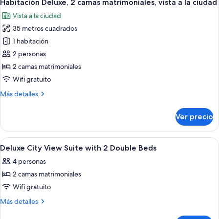
3
cama
Habitación Deluxe, 2 camas matrimoniales, vista a la ciudad
todas
vista
King
Vista a la ciudad
size
las
al
y
35 metros cuadrados
fotos
puerto
sofá
de
1 habitación
cama,
Habitación
vista
2 personas
al
Deluxe,
2 camas matrimoniales
puerto
2
Wifi gratuito
camas
Más
Más detalles
matrimoniales,
detalles
vista
sobre
Ver precio
a
Habitación
Deluxe,
la
2
Abrir
Una ducha con mampara de vidrio, un 
ciudad
4
camas
Deluxe City View Suite with 2 Double Beds
todas
matrimoniales,
4 personas
vista
las
a
2 camas matrimoniales
fotos
la
de
Wifi gratuito
ciudad
Deluxe
Más
Más detalles
City
detalles
sobre