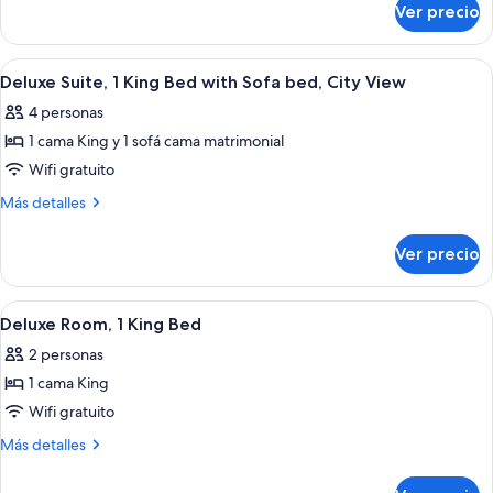
View
Ver precio
Deluxe
Suite
City
with
View
Abrir
Una habitación de hotel moderna con u
3
2
Suite
Deluxe Suite, 1 King Bed with Sofa bed, City View
todas
with
Double
4 personas
2
las
Beds
Double
1 cama King y 1 sofá cama matrimonial
fotos
Beds
de
Wifi gratuito
Deluxe
Más
Más detalles
Suite,
detalles
sobre
1
Ver precio
Deluxe
King
Suite,
Bed
1
Abrir
Habitación de hotel con una cama grande
3
with
King
Deluxe Room, 1 King Bed
todas
Bed
Sofa
2 personas
with
las
bed,
Sofa
1 cama King
fotos
City
bed,
de
Wifi gratuito
City
View
Deluxe
View
Más
Más detalles
Room,
detalles
sobre
1