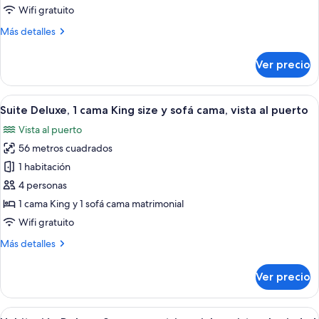
1
Wifi gratuito
ciudad
cama
Más
Más detalles
King
detalles
size
sobre
Ver precio
Habitación
Deluxe,
1
Abrir
Una sala de estar moderna con un sofá
9
cama
Suite Deluxe, 1 cama King size y sofá cama, vista al puerto
todas
King
Vista al puerto
size
las
56 metros cuadrados
fotos
de
1 habitación
Suite
4 personas
Deluxe,
1 cama King y 1 sofá cama matrimonial
1
Wifi gratuito
cama
Más
Más detalles
King
detalles
size
sobre
Ver precio
y
Suite
Deluxe,
sofá
1
Abrir
Habitación de hotel con vistas a la ciu
cama,