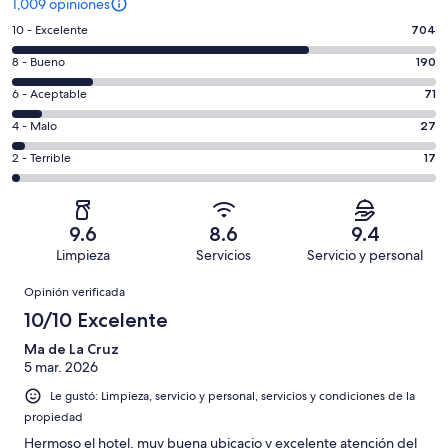
1,009 opiniones
Puntuación
10 - Excelente
704
de
Puntuación
8 - Bueno
190
10,
de
es
Puntuación
6 - Aceptable
71
8,
decir,
de
es
Puntuación
4 - Malo
27
Excelente.
6,
decir,
de
Basada
es
Puntuación
2 - Terrible
17
Bueno.
4,
en
decir,
de
Basada
es
704
Aceptable.
2,
en
decir,
de
Basada
es
190
Malo.
9.6
8.6
9.4
1009
en
decir,
de
Basada
Limpieza
Servicios
Servicio y personal
opiniones
71
Terrible.
1009
en
Opiniones
de
Basada
opiniones
Opinión verificada
27
1009
en
de
10/10 Excelente
opiniones
17
1009
de
Ma de La Cruz
opiniones
5 mar. 2026
1009
opiniones
Le gustó: Limpieza, servicio y personal, servicios y condiciones de la
propiedad
Hermoso el hotel, muy buena ubicacio y excelente atención del