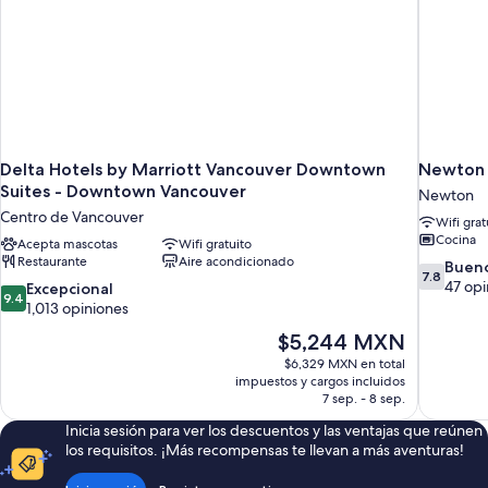
Delta Hotels by Marriott Vancouver Downtown
Newton 
Suites - Downtown Vancouver
Newton
Centro de Vancouver
Wifi grat
Cocina
Acepta mascotas
Wifi gratuito
Restaurante
Aire acondicionado
7.8
Buen
7.8
de
47 opi
9.4
Excepcional
9.4
10,
de
1,013 opiniones
Bueno,
10,
El
$5,244 MXN
47
Excepcional,
precio
opiniones
$6,329 MXN en total
1,013
actual
impuestos y cargos incluidos
opiniones
es
7 sep. - 8 sep.
de
Inicia sesión para ver los descuentos y las ventajas que reúnen
$5,244 MXN
los requisitos. ¡Más recompensas te llevan a más aventuras!