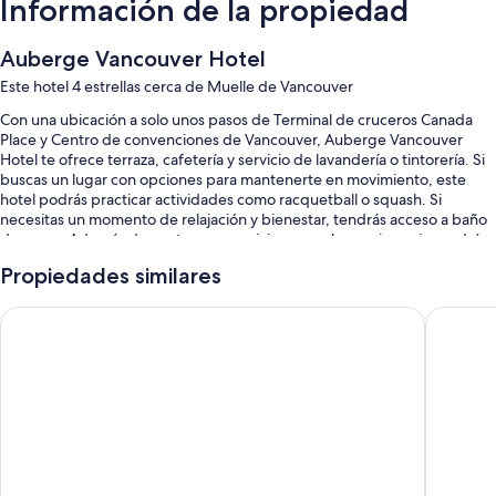
Información de la propiedad
Auberge Vancouver Hotel
Este hotel 4 estrellas cerca de Muelle de Vancouver
Con una ubicación a solo unos pasos de Terminal de cruceros Canada
Place y Centro de convenciones de Vancouver, Auberge Vancouver
Hotel te ofrece terraza, cafetería y servicio de lavandería o tintorería. Si
buscas un lugar con opciones para mantenerte en movimiento, este
hotel podrás practicar actividades como racquetball o squash. Si
necesitas un momento de relajación y bienestar, tendrás acceso a baño
de vapor. Además de contar con servicios como bar y gimnasio, podrás
conectarte al wifi gratis en las habitaciones.
Propiedades similares
Estos son algunos servicios adicionales:
Pinnacle Hotel Harbourfront
Coast Co
Estacionamiento (con cargo), servicio de concierge y botones
Elevador, no se permite fumar en la propiedad y salón de
banquetes
Resguardo de equipaje, personal multilingüe y recepción
disponible las 24 horas
Los huéspedes comparten muy buenas opiniones sobre aspectos
como la atención del personal, la condición en general y la ubicación