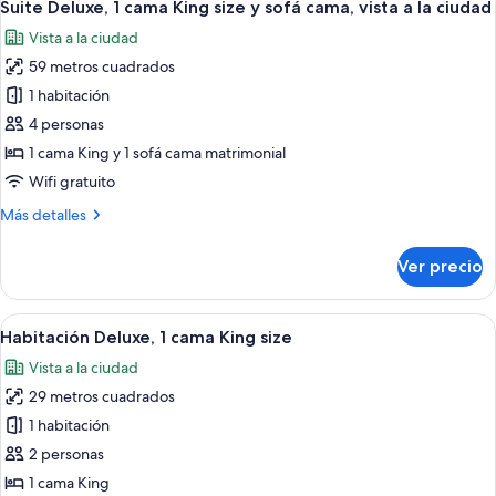
2
Suite Deluxe, 1 cama King size y sofá cama, vista a la ciudad
habitaciones
todas
Vista a la ciudad
las
59 metros cuadrados
fotos
de
1 habitación
Suite
4 personas
Deluxe,
1 cama King y 1 sofá cama matrimonial
1
Wifi gratuito
cama
Más
Más detalles
King
detalles
size
sobre
Ver precio
y
Suite
Deluxe,
sofá
1
Abrir
Televisión de pantalla plana de 32 pul
cama,
3
cama
Habitación Deluxe, 1 cama King size
todas
vista
King
Vista a la ciudad
size
las
a
y
29 metros cuadrados
fotos
la
sofá
de
ciudad
1 habitación
cama,
Habitación
vista
2 personas
a
Deluxe,
1 cama King
la