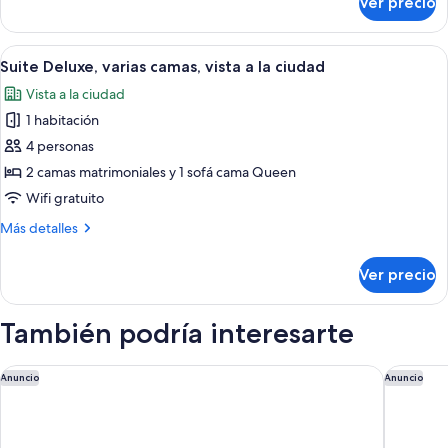
Ver precio
Deluxe
King
Room,
Bed
1
Abrir
Una habitación de hotel moderna con v
3
King
Suite Deluxe, varias camas, vista a la ciudad
todas
Bed
Vista a la ciudad
las
1 habitación
fotos
de
4 personas
Suite
2 camas matrimoniales y 1 sofá cama Queen
Deluxe,
Wifi gratuito
varias
Más
Más detalles
camas,
detalles
vista
sobre
Ver precio
Suite
a
Deluxe,
la
varias
También podría interesarte
ciudad
camas,
vista
a
Delta Hotels by Marriott Vancouver Downtown Suites - Dow
Newton 
Anuncio
Anuncio
la
ciudad