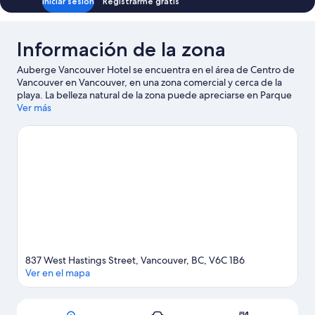
Iniciar sesión
Registrarme gratis
Información de la zona
Auberge Vancouver Hotel se encuentra en el área de Centro de
Vancouver en Vancouver, en una zona comercial y cerca de la
playa. La belleza natural de la zona puede apreciarse en Parque
Stanley y Playa de la Bahía Inglesa, mientras que Teatro Queen
Ver más
Elizabeth y Museo de ciencias Science World son lugares
culturales destacados. ¿Quieres asistir a un evento o partido?
Consulta el calendario de Estadio Rogers o Estadio BC Place.
Disfruta de las montañas con lugares para hacer ski cross-
country, lugares para hacer ski alpino y lugares para hacer
snowboard, y aprovecha para practicar actividades como
paseos con raquetas de nieve.
Visita nuestra guía de Vancouver
837 West Hastings Street, Vancouver, BC, V6C 1B6
Ver en el mapa
Sección del mapa