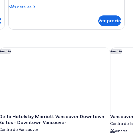
Más
Más detalles
detalles
sobre
o
Ver precio
Habitación
Delta Hotels by Marriott Vancouver Downtown Suites - Dow
Vancouver 
Anuncio
Anuncio
Delta Hotels by Marriott Vancouver Downtown
Vancouver
Suites - Downtown Vancouver
Centro de l
Centro de Vancouver
Alberca