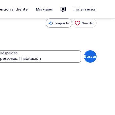
nción al cliente
Mis viajes
Iniciar sesión
Compartir
Guardar
uéspedes
Buscar