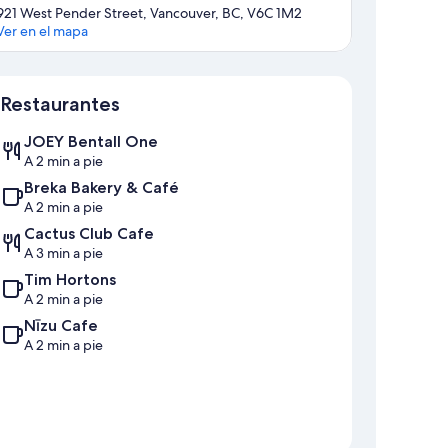
921 West Pender Street, Vancouver, BC, V6C 1M2
Ver en el mapa
Sección del mapa
Restaurantes
JOEY Bentall One
A 2 min a pie
Breka Bakery & Café
A 2 min a pie
Cactus Club Cafe
A 3 min a pie
Tim Hortons
A 2 min a pie
Nīzu Cafe
A 2 min a pie