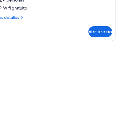
4 personas
Wifi gratuito
ás
s detalles
talles
bre
Ver precio
bitación