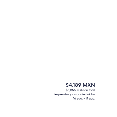
 de desayunos, comidas y cenas
Habitación estándar, 1 cama Queen size
El
$4,189 MXN
precio
$5,056 MXN en total
actual
impuestos y cargos incluidos
Exterior
es
16 ago. - 17 ago.
de
$4,189 MXN