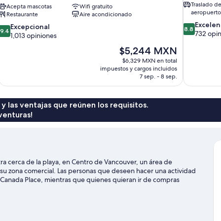
Traslado de
Acepta mascotas
Wifi gratuito
aeropuerto 
Restaurante
Aire acondicionado
8.8
Excelen
9.4
Excepcional
8.8
9.4
de
732 opi
de
1,013 opiniones
10,
10,
El
$5,244 MXN
Excelente,
Excepcional,
precio
732
$6,329 MXN en total
1,013
actual
opiniones
impuestos y cargos incluidos
opiniones
es
7 sep. - 8 sep.
de
$5,244 MXN
 y las ventajas que reúnen los requisitos.
venturas!
cerca de la playa, en Centro de Vancouver, un área de
u zona comercial. Las personas que deseen hacer una actividad
 Canada Place, mientras que quienes quieran ir de compras
o o partido mientras estás aquí? Échale un vistazo al calendario de
aks y canoas ofrecen una gran oportunidad de disfrutar del agua
a pie o ciclismo en senderos y ciclismo de montaña en los
ste hotel al transporte público: la Estación de metro Burrard se