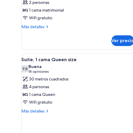
2 personas
Habitación
1 cama matrimonial
doble
Wifi gratuito
Más
Más detalles
detalles
sobre
Ver preci
Habitación
doble
Abrir
Habitación de hotel con cama, 
5
Suite, 1 cama Queen size
todas
Buena
las
7.0
7.0 de 10
(18
18 opiniones
fotos
opiniones)
30 metros cuadrados
de
4 personas
Suite,
1 cama Queen
1
Wifi gratuito
cama
Queen
Más
Más detalles
detalles
size
sobre
Suite,
1