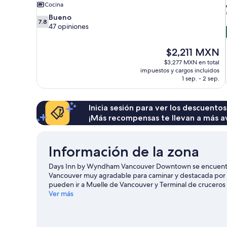
Cocina
7.8
Bueno
7.8
de
47 opiniones
10,
Bueno,
El
$2,211 MXN
47
precio
opiniones
$3,277 MXN en total
actual
impuestos y cargos incluidos
es
1 sep. - 2 sep.
de
$2,211 MXN
Inicia sesión para ver los descuentos
¡Más recompensas te llevan a más a
Información de la zona
Days Inn by Wyndham Vancouver Downtown se encuentra 
Vancouver muy agradable para caminar y destacada por s
pueden ir a Muelle de Vancouver y Terminal de cruceros
pueden visitar Robson Street. ¿Quieres asistir a un event
Ver más
actividades de Estadio Rogers. Las actividades como kay
y, si buscas un poco de adrenalina, puedes hacer paseos 
alrededores. A los huéspedes les encanta la cercanía de e