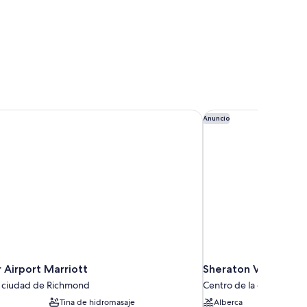
ntown Vancouver
Airport Marriott
Sheraton Vancouver 
Anuncio
 Airport Marriott
Sheraton Vancouver 
a ciudad de Richmond
Centro de la ciudad de
Tina de hidromasaje
Alberca