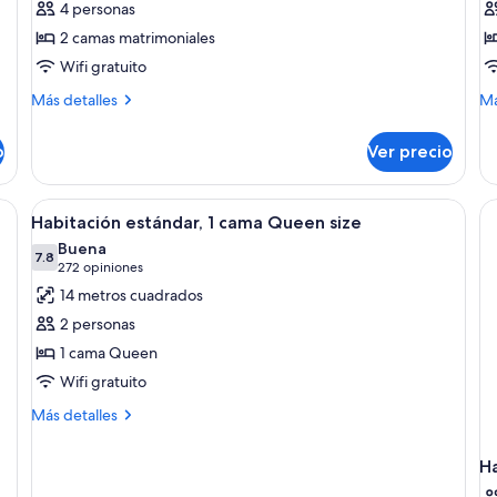
4 personas
Habitación
H
2 camas matrimoniales
doble,
e
Wifi gratuito
2
1
camas
c
Más
M
Más detalles
Má
detalles
de
matrimoniales
K
sobre
so
s
o
Ver precio
Habitación
Ha
doble,
es
2
1
mesitas de noche, televisión, cómoda y aire acondicionado.
Abrir
Habitación de hotel con cama, mesitas 
4
camas
ca
Habitación estándar, 1 cama Queen size
todas
matrimoniales
Ki
Buena
las
7.8
si
7.8 de 10
(272
272 opiniones
fotos
opiniones)
14 metros cuadrados
de
2 personas
Habitación
1 cama Queen
estándar,
Wifi gratuito
1
cama
Más
Más detalles
detalles
Queen
sobre
size
H
Habitación
estándar,