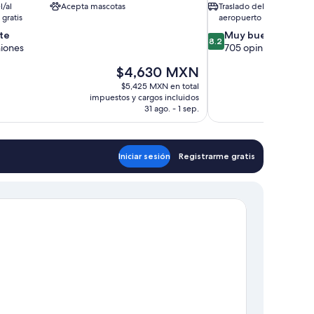
l/al
Acepta mascotas
Traslado del/al
gratis
aeropuerto gratis
8.2
te
Muy bueno
8.2
de
niones
705 opiniones
10,
El
$4,630 MXN
Muy
precio
bueno,
$5,425 MXN en total
actual
705
impuestos y cargos incluidos
es
31 ago. - 1 sep.
opiniones
de
$4,630 MXN
Iniciar sesión
Registrarme gratis