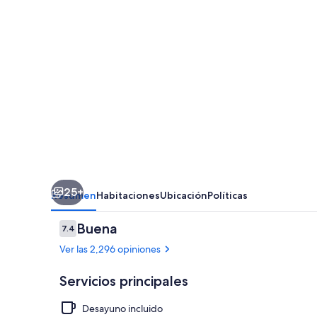
Wyndham
Vancouver
Downtown
25+
Resumen
Habitaciones
Ubicación
Políticas
Opiniones
Buena
7.4
7.4 de 10,
Ver las 2,296 opiniones
Servicios principales
Desayuno incluido