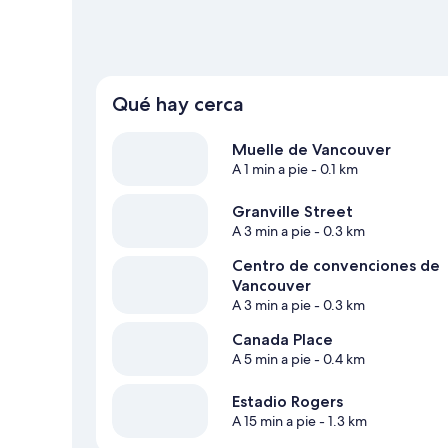
encuentra a 3 minutos a pie y la Estación de metro Granvi
Qué hay cerca
Muelle de Vancouver
A 1 min a pie
- 0.1 km
Granville Street
A 3 min a pie
- 0.3 km
Centro de convenciones de
Vancouver
A 3 min a pie
- 0.3 km
Canada Place
A 5 min a pie
- 0.4 km
Estadio Rogers
A 15 min a pie
- 1.3 km