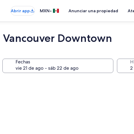
•
Abrir app
MXN
Anunciar una propiedad
Ate
 Vancouver Downtown
Fechas
H