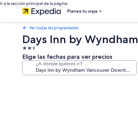
Ir a la sección principal de la página
Planea tu viaje
Ver todas las propiedades
Days Inn by Wyndham
Propiedad
de
Elige las fechas para ver precios
2.5
¿A dónde quieres ir?
estrellas
Galería
de
fotos
de
Days
Inn
by