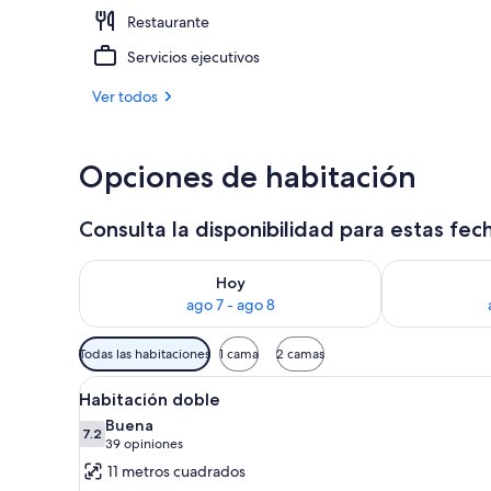
Restaurante
Con servicio
Servicios ejecutivos
Ver todos
Opciones de habitación
Consulta la disponibilidad para estas fec
Consulta la disponibilidad para hoy ago 7 - ago 8
Consulta la d
Hoy
ago 7 - ago 8
Filtros
Todas las habitaciones
1 cama
2 camas
disponibles
Abrir
Una habitación de hotel con un
para
4
Habitación doble
todas
las
Buena
las
7.2
habitaciones
7.2 de 10
(39
39 opiniones
fotos
opiniones)
11 metros cuadrados
de