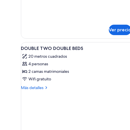
cama
Queen
size
Ver preci
Abrir
Caja de seguridad en la habitac
1
DOUBLE TWO DOUBLE BEDS
todas
20 metros cuadrados
las
4 personas
fotos
de
2 camas matrimoniales
DOUBLE
Wifi gratuito
TWO
Más
Más detalles
DOUBLE
detalles
BEDS
sobre
DOUBLE
TWO
DOUBLE
BEDS