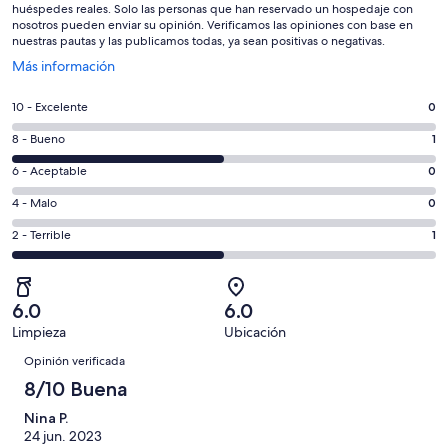
huéspedes reales. Solo las personas que han reservado un hospedaje con
nosotros pueden enviar su opinión. Verificamos las opiniones con base en
nuestras pautas y las publicamos todas, ya sean positivas o negativas.
Se
Más información
abrirá
en
Puntuación
10 - Excelente
0
una
de
nueva
Puntuación
8 - Bueno
1
10,
ventana
de
es
Puntuación
6 - Aceptable
0
8,
decir,
de
es
Puntuación
4 - Malo
0
Excelente.
6,
decir,
de
Basada
es
Puntuación
2 - Terrible
1
Bueno.
4,
en
decir,
de
Basada
es
0
Aceptable.
2,
en
decir,
de
Basada
es
1
Malo.
6.0
6.0
2
en
decir,
de
Basada
Limpieza
Ubicación
opiniones
0
Terrible.
2
Opiniones
en
de
Basada
Opinión verificada
opiniones
0
2
en
8/10 Buena
de
opiniones
1
2
Nina P.
de
opiniones
24 jun. 2023
2