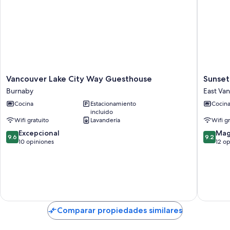
Vancouver
Sunset
Vancouver Lake City Way Guesthouse
Sunset
Lake
Mews
Burnaby
East Va
City
Luxuriou
Cocina
Estacionamiento
Cocin
Way
3
incluido
Guesthouse
Bed
Wifi gratuito
Lavandería
Wifi g
Burnaby
Townho
9.6
9.2
Excepcional
East
Mag
9.6
9.2
de
de
10 opiniones
Vancouv
12 o
10,
10,
Excepcional,
Magnífi
10
12
opiniones
opinion
Comparar propiedades similares