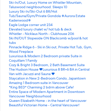
accommodation before boarding our flight across the country in
l
E
Ski-In/Out, Luxury Home on Whistler Mountain,
less than 24 hours
a
n
Taluswood neighbourhood. Sleeps 10
c
l
E
Luxury Ski-In/Ski-Out 6 BR/Hot
e
a
n
Tub/Sauna/Gym/Private Gondola ❄︎Aurora Estate
p
c
l
Kadenwood❄︎
a
e
a
E
Eagle Lodge corner unit 234
r
p
c
n
E
Elevated luxury chalet w/ hot tub & deck
a
a
e
l
n
E
Whistler - Nicklaus North - Clubhouse 206
a
r
p
a
l
n
E
Ski IN/OUT Slopeside ON Blackcomb w/pool & hot
b
a
a
c
a
l
n
tubs
r
a
r
e
c
a
l
E
Pinnacle Ridge 6 - Ski in Ski out, Private Hot Tub, Gym,
i
b
a
p
e
c
a
n
Wood Fireplace
r
r
a
a
p
e
c
l
E
Luxurious & Modern 2 Bedroom private Suite in
l
i
b
r
a
p
e
a
n
Coquitlam 1 Family
a
r
r
a
r
a
p
c
l
E
Cozy & Bright 3 Bedroom, 2 Bath Basement Suite
p
l
i
a
a
r
a
e
a
n
E
The Hudson House ❤️Luxurious 8 BR+6 BA in Central
á
a
r
b
a
a
r
p
c
l
n
Van with Jacuzzi and Sauna ❤️
g
p
l
r
b
a
a
a
e
a
l
E
Staycation in New 2-Bedroom Condo, Japantown
i
á
a
i
r
b
a
r
p
c
a
n
E
Amazing 1 Bedroom suite in Vancouver
n
g
p
r
i
r
b
a
a
e
c
l
n
E
*King BED* Charming 2 bdrm above Cafe!
a
i
á
l
r
i
r
a
r
p
e
a
l
n
E
Entire Space of Modern Apartment in Downtown
d
n
g
a
l
r
i
b
a
a
p
c
a
l
n
Vancouver Neighbourhood
e
a
i
p
a
l
r
r
a
r
a
e
c
a
l
E
Queen Elizabeth Home - in the heart of Vancouver
A
d
n
á
p
a
l
i
b
a
r
p
e
c
a
n
E
Beautiful Victorian Home - Central Vancouver!
c
e
a
g
á
p
a
r
r
a
a
a
p
e
c
l
n