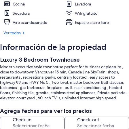
Cocina
Lavadora
Secadora
Wifi gratuito
Aire acondicionado
Espacio al aire libre
Ver todos
Información de la propiedad
Luxury 3 Bedroom Townhouse
Modern executive style townhouse perfect for business or pleasure ,
close to downtown Vancouver 15 min, Canada Line SkyTrain, shops,
restaurants , recreational parks, centrally located , easy access to
highway 99 and HWY No 5 . Two level, master bedroom Bath Jacuzzi,
balconies , gas barbecue, fireplace, built in air-conditioning , heated
floors, finishing tile, granite, stainless steel appliances, Private parkade ,
elevator, court yard , 60 inch TV 's, unlimited Internet high speed.
Agrega fechas para ver los precios
Check-in
Check-out