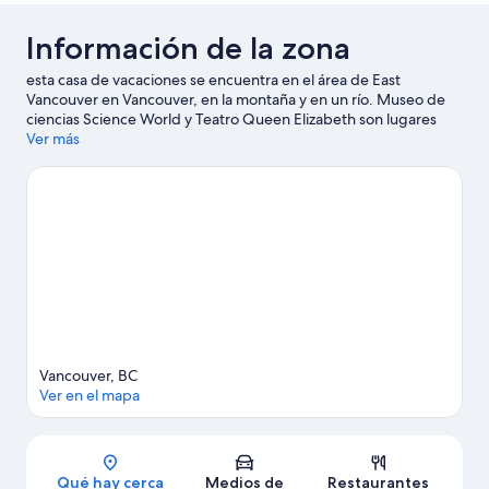
Información de la zona
esta casa de vacaciones se encuentra en el área de East
Vancouver en Vancouver, en la montaña y en un río. Museo de
ciencias Science World y Teatro Queen Elizabeth son lugares
culturales destacados, y los turistas que quieran ir de compras
Ver más
pueden visitar Metropolis at Metrotown y Mercado nocturno de
Richmond. ¿Quieres asistir a un evento o partido? Consulta el
calendario de Estadio BC Place o Estadio Rogers.
Visita nuestra
guía de Vancouver
Ver más casas de vacaciones en Vancouver
Vancouver, BC
Ver en el mapa
Sección del mapa
Qué hay cerca
Medios de
Restaurantes