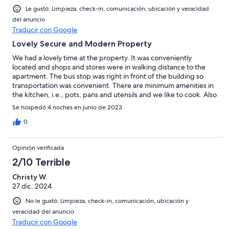
opiniones
Le gustó: Limpieza, check-in, comunicación, ubicación y veracidad
del anuncio
Traducir con Google
Lovely Secure and Modern Property
We had a lovely time at the property. It was conveniently
located and shops and stores were in walking distance to the
apartment. The bus stop was right in front of the building so
transportation was convenient. There are minimum amenities in
the kitchen, i.e., pots, pans and utensils and we like to cook. Also
there is a wine frig but no cork screw! That was an easy solve but
Se hospedó 4 noches en junio de 2023
we did find it a little odd. All in all we enjoyed our stay, it was
very easy to reach our host and he was very accessible. We
0
would stay again if our travels bring us to the Vancouver area.
One suggestion - the bedroom downstairs would easily
Opinión verificada
accommodate a queen bed or a trundle instead of a king bed.
Since we stayed downstairs it was a little cramped but much
2/10 Terrible
easier on the knees. Loved the fire place and all of the
Christy W.
technology, lighted stairs and bar area.
27 dic. 2024
No le gustó: Limpieza, check-in, comunicación, ubicación y
veracidad del anuncio
Traducir con Google