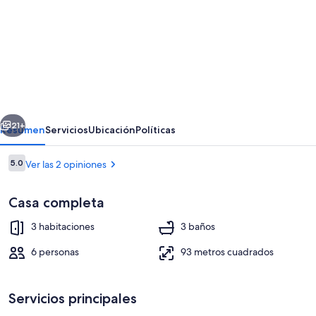
fotos
de
Luxury
3
Bedroom
Townhouse
erior
Siguiente
21+
Resumen
Servicios
Ubicación
Políticas
Opiniones
5.0
Ver las 2 opiniones
5.0 de 10,
Casa completa
3 habitaciones
3 baños
6 personas
93 metros cuadrados
Detalle exterior
Servicios principales