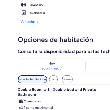
Gimnasio
Terraza en la
Lavandería
Ver todos
Opciones de habitación
Consulta la disponibilidad para estas fec
Consulta la disponibilidad para hoy ago 6 - ago 7
Consulta la d
Hoy
ago 6 - ago 7
Filtros
Todas las habitaciones
1 cama
2 camas
disponibles
Abrir
Caja de seguridad en la habitac
para
12
Double Room with Double bed and Private
todas
las
Bathroom
las
habitaciones
2 personas
fotos
1 cama matrimonial
de