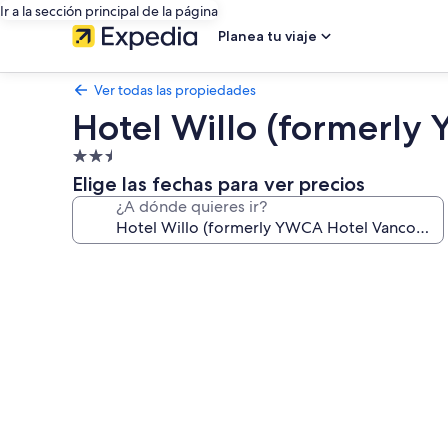
Ir a la sección principal de la página
Planea tu viaje
Ver todas las propiedades
Hotel Willo (formerly
Propiedad
de
Elige las fechas para ver precios
2.5
¿A dónde quieres ir?
estrellas
Galería
de
fotos
de
Hotel
Willo
(formerly