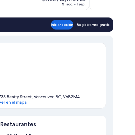
es
31 ago. - 1 sep.
de
$2,493 MXN
Iniciar sesión
Registrarme gratis
733 Beatty Street, Vancouver, BC, V6B2M4
Ver en el mapa
Sección del mapa
Restaurantes