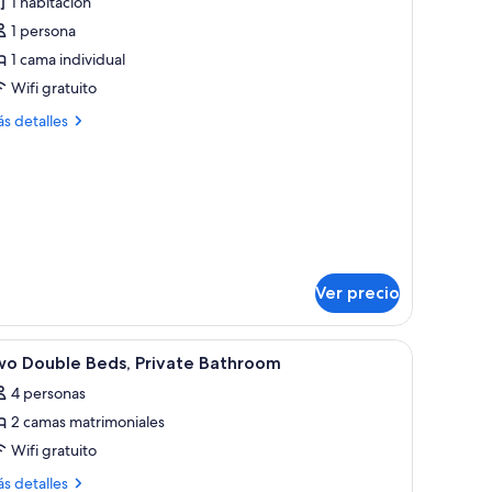
1 habitación
abitación,
1 persona
1 cama individual
ama
Wifi gratuito
dividual,
ás
ara
s detalles
talles
o
bre
umadores,
bitación,
año
ma
ompartido
dividual,
ra
Ver precio
madores,
ño
mpartido
ridad en la habitación y escritorio
 escritorio y una mesita de noche con lámpara.
brir
Caja de seguridad en la habitación y escritori
7
wo Double Beds, Private Bathroom
odas
4 personas
s
2 camas matrimoniales
otos
e
Wifi gratuito
wo
ás
s detalles