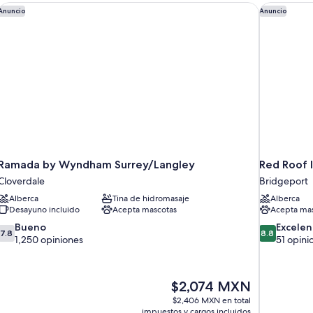
la
para
h
Ramada by Wyndham Surrey/Langley
Red Roof I
en
Anuncio
Anuncio
no
habitación
la
fumadores,
ha
baño
en
la
habitación
Ramada by Wyndham Surrey/Langley
Red Roof 
Cloverdale
Bridgeport
Alberca
Tina de hidromasaje
Alberca
Desayuno incluido
Acepta mascotas
Acepta mas
7.8
8.8
Bueno
Excelen
7.8
8.8
de
de
1,250 opiniones
51 opini
10,
10,
Bueno,
Excelente,
1,250
51
El
$2,074 MXN
opiniones
opiniones
precio
$2,406 MXN en total
actual
impuestos y cargos incluidos