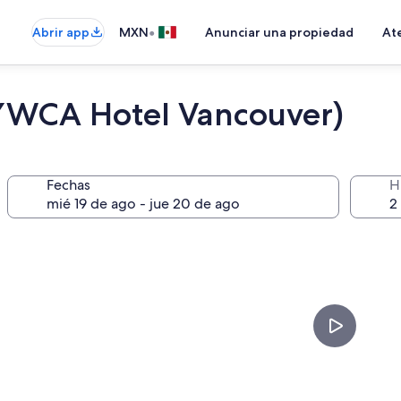
•
Abrir app
MXN
Anunciar una propiedad
Ate
 YWCA Hotel Vancouver)
Fechas
H