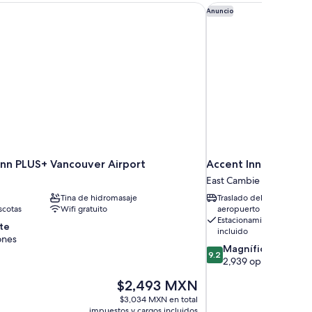
abitación
nn PLUS+ Vancouver Airport
Accent Inns Vancouve
Anuncio
bitación
Inn PLUS+ Vancouver Airport
Accent Inns Vancouv
East Cambie
Tina de hidromasaje
Traslado del/al
cotas
Wifi gratuito
aeropuerto gratis
Estacionamiento
te
incluido
ones
9.2
Magnífico
9.2
de
2,939 opiniones
10,
El
$2,493 MXN
Magnífico,
precio
2,939
$3,034 MXN en total
actual
opiniones
impuestos y cargos incluidos