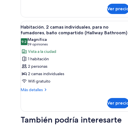
detalles
fumadores,
sobre
baño
Ver preci
Habitación,
en
1
la
cama
Abrir
Habitación de hotel con dos cam
3
matrimonial,
Habitación, 2 camas individuales, para no
habitación
todas
para
fumadores, baño compartido (Hallway Bathroom)
no
las
Magnífica
fumadores,
9.2
fotos
9.2 de 10
(39
39 opiniones
baño
de
opiniones)
Vista a la ciudad
en
Habitación,
la
1 habitación
habitación
2
2 personas
camas
2 camas individuales
individuales,
Wifi gratuito
para
no
Más
Más detalles
detalles
fumadores,
sobre
baño
Ver preci
Habitación,
compartido
2
(Hallway
camas
También podría interesarte
individuales,
Bathroom)
para