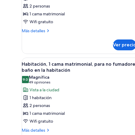
1
2 personas
cama
1 cama matrimonial
matrimonial,
Wifi gratuito
para
no
Más
Más detalles
detalles
fumadores,
sobre
baño
Ver preci
Habitación,
compartido
1
(Semi
cama
Abrir
Caja de seguridad en la habitac
5
matrimonial,
Habitación, 1 cama matrimonial, para no fumadore
Private
todas
para
baño en la habitación
Bathroom)
no
las
Magnífica
fumadores,
9.0
fotos
9.0 de 10
(49
49 opiniones
baño
de
opiniones)
Vista a la ciudad
compartido
Habitación,
(Semi
1 habitación
Private
1
2 personas
Bathroom)
cama
1 cama matrimonial
matrimonial,
Wifi gratuito
para
no
Más
Más detalles