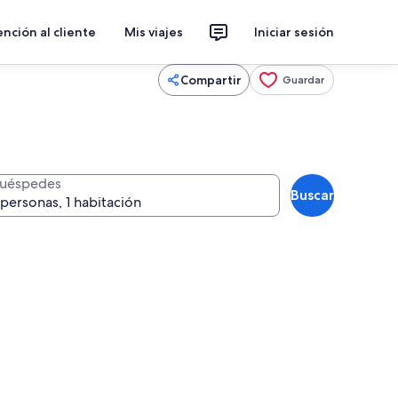
nción al cliente
Mis viajes
Iniciar sesión
Compartir
Guardar
uéspedes
Buscar