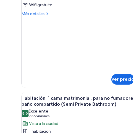
Wifi gratuito
Double
Room
Más
Más detalles
detalles
with
sobre
Double
Double
bed
Room
and
with
Double
Private
bed
Bathroom
and
Private
Bathroom
Ver preci
Abrir
Habitación, 1 cama matrimonial
5
Habitación, 1 cama matrimonial, para no fumadore
todas
baño compartido (Semi Private Bathroom)
las
Excelente
8.6
fotos
8.6 de 10
(99
99 opiniones
de
opiniones)
Vista a la ciudad
Habitación,
1 habitación