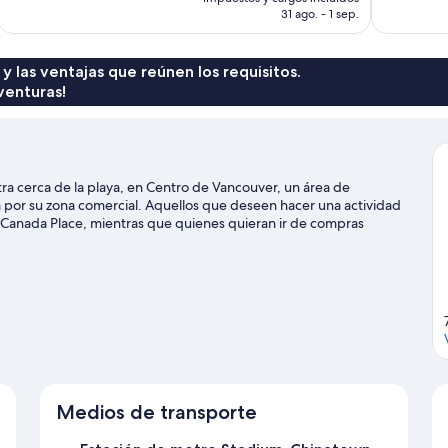
es
31 ago. - 1 sep.
de
$2,074 MXN
 y las ventajas que reúnen los requisitos.
venturas!
a cerca de la playa, en Centro de Vancouver, un área de
por su zona comercial. Aquellos que deseen hacer una actividad
 Canada Place, mientras que quienes quieran ir de compras
 asistir a un evento o partido? Consulta el calendario de Estadio
para disfrutar del agua con actividades como tours en bote. A los
l.
Visita nuestra guía de Vancouver
Medios de transporte