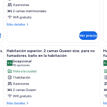
2
D
de
4 personas
so
camas
B
T
2 camas matrimoniales
matrimoniales,
P
Do
Wifi gratuito
para
B
Be
no
Pr
Más
Más detalles
Ba
detalles
fumadores,
sobre
baño
o
Ver precio
Habitación,
en
2
la
camas
ión y escritorio
Abrir
Habitación de hotel con dos camas, un e
A
6
matrimoniales,
s,
Habitación superior, 2 camas Queen size, para no
Ha
habitación
todas
t
para
fumadores, baño en la habitación
fu
no
las
la
Excepcional
fumadores,
9.4
9.
fotos
f
9.4 de 10
(115
115 opiniones
baño
de
d
opiniones)
Vista a la ciudad
en
Habitación
H
la
1 habitación
habitación
superior,
s
4 personas
2
1
2 camas Queen
camas
c
Wifi gratuito
Queen
Q
size,
si
Más
M
Más detalles
Má