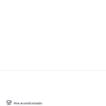
Video realiz
Habitación, 
Aire acondicionado