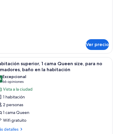
ouble
talles
bre
eds,
wo
rivate
uble
athroom
ds,
ivate
throom
Ver precio
scritorio, una silla, un televisor y una ventana con cortinas.
brir
Habitación de hotel moderna con cama, escritor
6
bitación superior, 1 cama Queen size, para no
odas
madores, baño en la habitación
s
Excepcional
4
otos
9.4 de 10
(66
66 opiniones
e
opiniones)
Vista a la ciudad
abitación
1 habitación
uperior,
2 personas
1 cama Queen
ama
Wifi gratuito
ueen
ze,
ás
s detalles