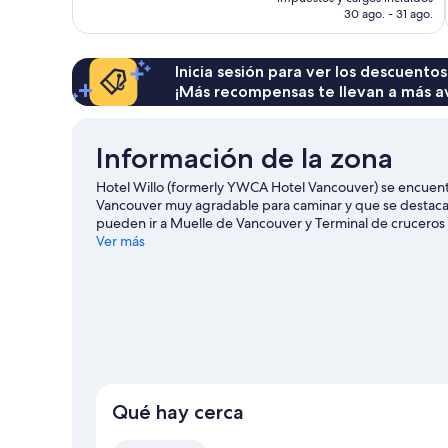
es
30 ago. - 31 ago.
de
$3,129 MXN
Inicia sesión para ver los descuentos
¡Más recompensas te llevan a más a
Información de la zona
Hotel Willo (formerly YWCA Hotel Vancouver) se encuentr
Vancouver muy agradable para caminar y que se destaca 
pueden ir a Muelle de Vancouver y Terminal de cruceros
pueden visitar Robson Street y Granville Street. ¿Quieres
Ver más
BC Place o Estadio Rogers. Encontrarás muchas opciones 
huéspedes les encanta la ubicación céntrica de este hote
Qué hay cerca