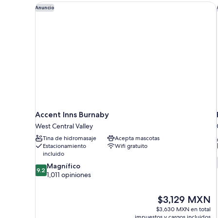
no
Accent Inns Burnaby
Anuncio
fumadores,
baño
compartido
(Hallway
Bathroom)
Accent Inns Burnaby
West Central Valley
Tina de hidromasaje
Acepta mascotas
Estacionamiento
Wifi gratuito
incluido
9.2
Magnífico
9.2
de
1,011 opiniones
10,
Magnífico,
El
$3,129 MXN
1,011
precio
opiniones
$3,630 MXN en total
actual
impuestos y cargos incluidos