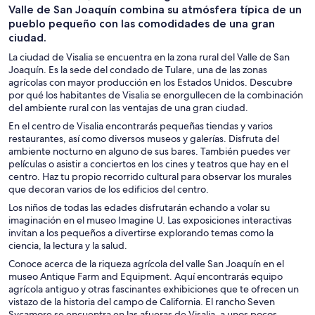
Valle de San Joaquín combina su atmósfera típica de un
pueblo pequeño con las comodidades de una gran
ciudad.
La ciudad de Visalia se encuentra en la zona rural del Valle de San
Joaquín. Es la sede del condado de Tulare, una de las zonas
agrícolas con mayor producción en los Estados Unidos. Descubre
por qué los habitantes de Visalia se enorgullecen de la combinación
del ambiente rural con las ventajas de una gran ciudad.
En el centro de Visalia encontrarás pequeñas tiendas y varios
restaurantes, así como diversos museos y galerías. Disfruta del
ambiente nocturno en alguno de sus bares. También puedes ver
películas o asistir a conciertos en los cines y teatros que hay en el
centro. Haz tu propio recorrido cultural para observar los murales
que decoran varios de los edificios del centro.
Los niños de todas las edades disfrutarán echando a volar su
imaginación en el museo Imagine U. Las exposiciones interactivas
invitan a los pequeños a divertirse explorando temas como la
ciencia, la lectura y la salud.
Conoce acerca de la riqueza agrícola del valle San Joaquín en el
museo Antique Farm and Equipment. Aquí encontrarás equipo
agrícola antiguo y otras fascinantes exhibiciones que te ofrecen un
vistazo de la historia del campo de California. El rancho Seven
Sycamore se encuentra en las afueras de Visalia, a unos pocos