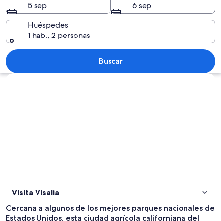
5 sep
6 sep
Huéspedes
1 hab., 2 personas
Altos árboles de hoja perenne cubierto
Buscar
Explorar mapa
Visita Visalia
Cercana a algunos de los mejores parques nacionales de
Estados Unidos, esta ciudad agrícola californiana del