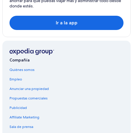
ahorrar para que puedas viajar más y administrar todo desde
donde estés.
Hoteles en Visalia
Palacios en Visalia
Ir a la app
Compañía
Quiénes somos
Empleo
Anunciar una propiedad
Propuestas comerciales
Publicidad
Affiliate Marketing
Sala de prensa