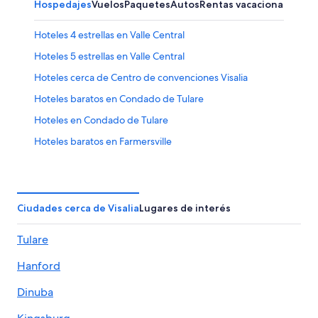
Hospedajes
Vuelos
Paquetes
Autos
Rentas vacacionales
Hoteles 4 estrellas en Valle Central
Hoteles 5 estrellas en Valle Central
Hoteles cerca de Centro de convenciones Visalia
Hoteles baratos en Condado de Tulare
Hoteles en Condado de Tulare
Hoteles baratos en Farmersville
Hoteles cerca de Mooney Grove Park
Hoteles cerca de Sensia Salon and Day Spa
Campings en Valle Central
Ciudades cerca de Visalia
Lugares de interés
Casas de huéspedes en Valle Central
Tulare
Casas vacacionales en Valle Central
Hanford
Condominios en Valle Central
Apartamentos en Valle Central
Dinuba
Diamond Resorts en Valle Central