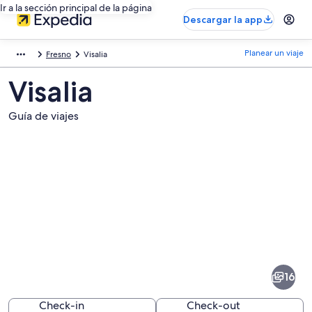
Ir a la sección principal de la página
Descargar la app
Planear un viaje
Fresno
Visalia
Visalia
Guía de viajes
Fotos
de
Visalia
16
Check-in
Check-out