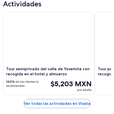
Actividades
Tour semiprivado del valle de Yosemite con recogida en el 
Tour priva
Tour semiprivado del valle de Yosemite con
Tour pri
recogida en el hotel y almuerzo
recogida
$5,203 MXN
100%
de los clientes lo
recomiendan
por adulto
Ver todas las actividades en Visalia