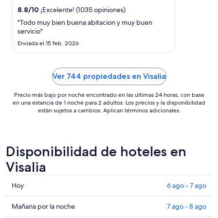
del
8.8
/
10
¡Excelente! (1035 opiniones)
23
"Todo muy bien buena abitacion y muy buen
ago
servicio"
al
Enviada el 15 feb. 2026
24
ago
Ver 744 propiedades en Visalia
Precio más bajo por noche encontrado en las últimas 24 horas, con base
en una estancia de 1 noche para 2 adultos. Los precios y la disponibilidad
están sujetos a cambios. Aplican términos adicionales.
Disponibilidad de hoteles en
Visalia
Consultar
Hoy
6 ago - 7 ago
precios
en
Consultar
Mañana por la noche
7 ago - 8 ago
Visalia
precios