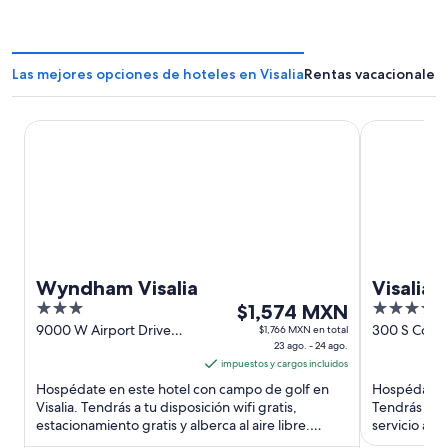
Las mejores opciones de hoteles en Visalia
Rentas vacacionales 
Wyndham Visalia
Visalia Marr
Wyndham Visalia
Visalia 
3
El
4
$1,574 MXN
Convent
out
precio
out
9000 W Airport Drive
300 S Court 
$1,766 MXN en total
Visalia CA
23 ago. - 24 ago.
of
es
of
impuestos y cargos incluidos
5
de
5
Hospédate en este hotel con campo de golf en
Hospédate e
$1,574 MXN
Visalia. Tendrás a tu disposición wifi gratis,
Tendrás a tu
por
estacionamiento gratis y alberca al aire libre.
servicio a l
noche
Nuestros huéspedes ...
destacan la 