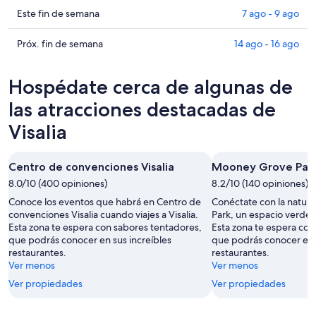
para
en
Consultar
Este fin de semana
7 ago - 9 ago
hoy,
Visalia
precios
6
para
en
Consultar
Próx. fin de semana
14 ago - 16 ago
ago
mañana
Visalia
precios
-
por
para
en
Hospédate cerca de algunas de
7
la
este
Visalia
ago
noche,
fin
para
las atracciones destacadas de
7
de
el
Visalia
ago
semana,
próximo
-
7
fin
8
ago
de
Centro de convenciones Visalia
Mooney Grove Par
ago
-
semana,
8.0/10 (400 opiniones)
8.2/10 (140 opiniones)
9
14
Conoce los eventos que habrá en Centro de
Conéctate con la natur
ago
ago
convenciones Visalia cuando viajes a Visalia.
Park, un espacio verde 
-
Esta zona te espera con sabores tentadores,
Esta zona te espera con
16
que podrás conocer en sus increíbles
que podrás conocer en s
ago
restaurantes.
restaurantes.
Ver menos
Ver menos
Ver propiedades
Ver propiedades