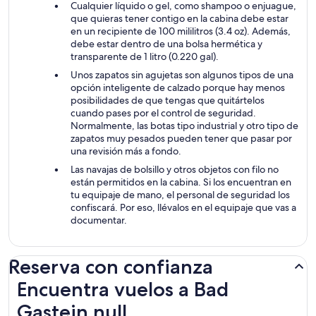
Cualquier líquido o gel, como shampoo o enjuague,
que quieras tener contigo en la cabina debe estar
en un recipiente de 100 mililitros (3.4 oz). Además,
debe estar dentro de una bolsa hermética y
transparente de 1 litro (0.220 gal).
Unos zapatos sin agujetas son algunos tipos de una
opción inteligente de calzado porque hay menos
posibilidades de que tengas que quitártelos
cuando pases por el control de seguridad.
Normalmente, las botas tipo industrial y otro tipo de
zapatos muy pesados pueden tener que pasar por
una revisión más a fondo.
Las navajas de bolsillo y otros objetos con filo no
están permitidos en la cabina. Si los encuentran en
tu equipaje de mano, el personal de seguridad los
confiscará. Por eso, llévalos en el equipaje que vas a
documentar.
Reserva con confianza
Encuentra vuelos a Bad Gastein null
Encuentra vuelos a Bad
Gastein null