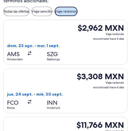
términos adicionales.
Todas las ofertas
Viaje sencillo
Viaje redondo
Seleccionar vuelo de Transavia, con salida el dom, 23 ago. 
$2,962 MXN
$2,962 MXN
Viaje
Viaje redondo
redondo,
encontrado hace 3 días
encontrado
dom, 23 ago. - mar, 1 sept.
hace
AMS
SZG
3
Ámsterdam
Salzburgo
días
Seleccionar vuelo de Lufthansa, con salida el jue, 24 sept.
$3,308 MXN
$3,308 MXN
Viaje
Viaje redondo
redondo,
encontrado hace 6 días
encontrado
jue, 24 sept. - mié, 30 sept.
hace
FCO
INN
6
Roma
Innsbruck
días
Seleccionar vuelo de British Airways, con salida el lun, 1 f
$11,766 MXN
$11,766 MXN
Viaje