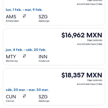
Viaje redondo
redondo,
encontrado hace 3 días
encontrado
lun, 1 feb. - mar, 9 feb.
hace
AMS
SZG
3
Ámsterdam
Salzburgo
días
Seleccionar vuelo de Finnair, con salida el jue, 4 feb. desd
$16,962 MXN
$16,962 MXN
Viaje
Viaje redondo
redondo,
encontrado hace 2 días
encontrado
jue, 4 feb. - sáb, 20 feb.
hace
MTY
INN
2
Monterrey
Innsbruck
días
Seleccionar vuelo de Air Canada, con salida el sáb, 20 mar.
$18,357 MXN
$18,357 MXN
Viaje
Viaje redondo
redondo,
encontrado hace 3 días
encontrado
sáb, 20 mar. - mar, 30 mar.
hace
CUN
SZG
3
Cancún
Salzburgo
días