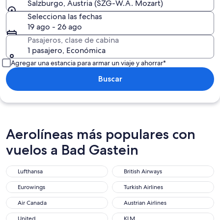
Salzburgo, Austria (SZG-W.A. Mozart)
Selecciona las fechas
19 ago - 26 ago
Pasajeros, clase de cabina
1 pasajero, Económica
Agregar una estancia para armar un viaje y ahorrar*
Buscar
Aerolíneas más populares con
vuelos a Bad Gastein
Lufthansa
British Airways
Lufthansa
British Airways
Eurowings
Turkish Airlines
Eurowings
Turkish Airlines
Air Canada
Austrian Airlines
Air Canada
Austrian Airlines
United
KLM
United
KLM