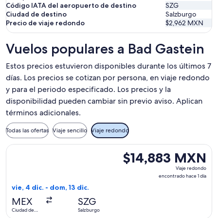
Código IATA del aeropuerto de destino
SZG
Ciudad de destino
Salzburgo
Precio de viaje redondo
$2,962 MXN
Vuelos populares a Bad Gastein
Estos precios estuvieron disponibles durante los últimos 7
días. Los precios se cotizan por persona, en viaje redondo
y para el periodo especificado. Los precios y la
disponibilidad pueden cambiar sin previo aviso. Aplican
términos adicionales.
Todas las ofertas
Viaje sencillo
Viaje redondo
Seleccionar vuelo de British Airways, con salida el vie, 4 d
$14,883 MXN
$14,883 MXN
Viaje
Viaje redondo
redondo,
encontrado hace 1 día
encontrado
vie, 4 dic. - dom, 13 dic.
hace
MEX
SZG
1
Ciudad de
Salzburgo
día
México