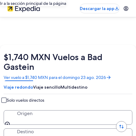
Ir a la sección principal de la página
Descargar la app
$1,740 MXN Vuelos a Bad
Gastein
Se
Ver vuelo a $1,740 MXN para el domingo 23 ago. 2026
abrirá
Viaje redondo
Viaje sencillo
Multidestino
en
una
nueva
Solo vuelos directos
ventana
Origen
Destino