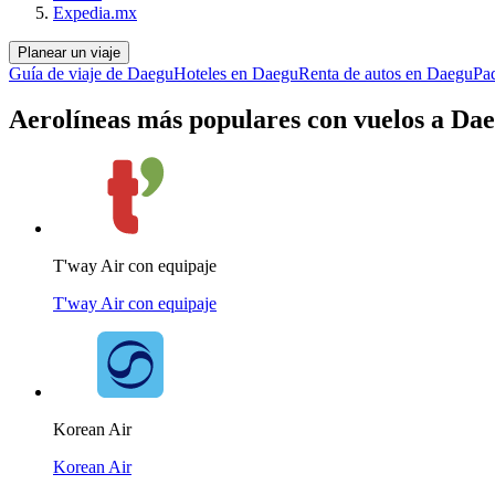
Expedia.mx
Planear un viaje
Guía de viaje de Daegu
Hoteles en Daegu
Renta de autos en Daegu
Pa
Aerolíneas más populares con vuelos a Da
T'way Air con equipaje
T'way Air con equipaje
Korean Air
Korean Air