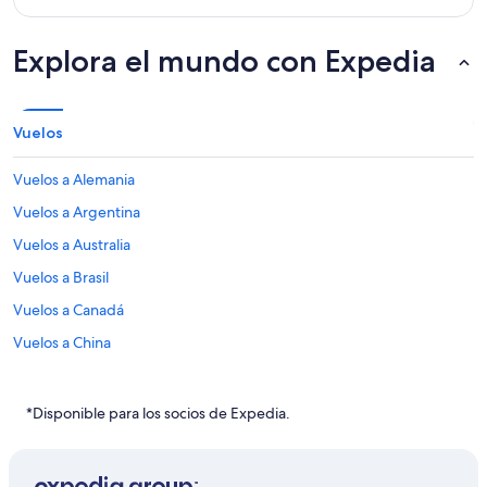
Explora el mundo con Expedia
Vuelos
Vuelos a Alemania
Vuelos a Argentina
Vuelos a Australia
Vuelos a Brasil
Vuelos a Canadá
Vuelos a China
Vuelos a Colombia
Vuelos a Corea del Sur
*Disponible para los socios de Expedia.
Vuelos a España
Vuelos a Estados Unidos