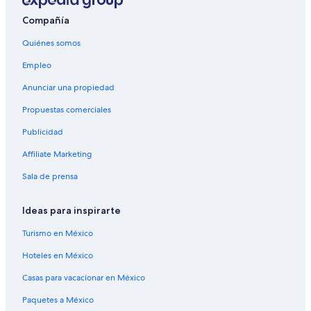
Vuelos a Francia
Compañía
Vuelos a Grecia
Quiénes somos
Vuelos a Italia
Empleo
Vuelos a Japón
Anunciar una propiedad
Vuelos a México
Propuestas comerciales
Vuelos a Noruega
Publicidad
Vuelos a Rusia
Affiliate Marketing
Vuelos a Suiza
Sala de prensa
Vuelos a Tailandia
Vuelos a Turquía
Ideas para inspirarte
Vuelos a Acapulco
Turismo en México
Amber Air
Hoteles en México
Frontier Flying Service
Casas para vacacionar en México
Blueair
Paquetes a México
Vuelos a Cabo San Lucas