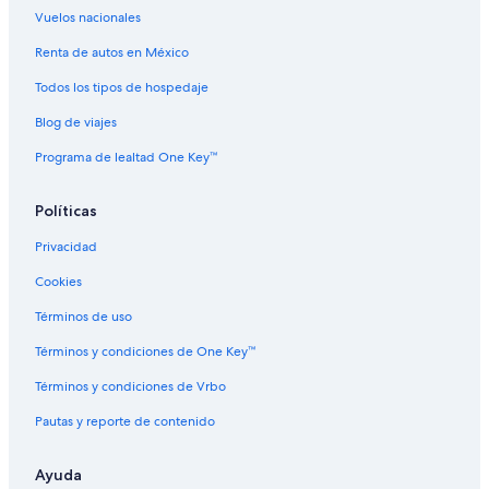
Vuelos nacionales
Vuelos a Cancún
Vuelos a Ciudad de México
Renta de autos en México
Vuelos a Ciudad Juárez
Todos los tipos de hospedaje
Cobra Aviation
Blog de viajes
Vuelos a Costa Mujeres
Programa de lealtad One Key™
Eastern Airlines
Políticas
Evergreen International
Privacidad
Ghadames Air Transport
Vuelos a Guadalajara
Cookies
Vuelos a Isla Mujeres
Términos de uso
Vuelos a Mazatlán
Términos y condiciones de One Key™
Vuelos a Mérida
Términos y condiciones de Vrbo
Vuelos a Monterrey
Pautas y reporte de contenido
Vuelos a Nuevo Nayarit
Ayuda
Olympus Airways