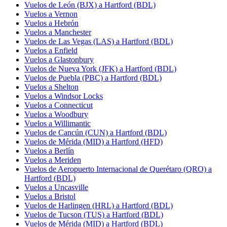
Vuelos de León (BJX) a Hartford (BDL)
Vuelos a Vernon
Vuelos a Hebrón
Vuelos a Manchester
Vuelos de Las Vegas (LAS) a Hartford (BDL)
Vuelos a Enfield
Vuelos a Glastonbury
Vuelos de Nueva York (JFK) a Hartford (BDL)
Vuelos de Puebla (PBC) a Hartford (BDL)
Vuelos a Shelton
Vuelos a Windsor Locks
Vuelos a Connecticut
Vuelos a Woodbury
Vuelos a Willimantic
Vuelos de Cancún (CUN) a Hartford (BDL)
Vuelos de Mérida (MID) a Hartford (HFD)
Vuelos a Berlín
Vuelos a Meriden
Vuelos de Aeropuerto Internacional de Querétaro (QRO) a
Hartford (BDL)
Vuelos a Uncasville
Vuelos a Bristol
Vuelos de Harlingen (HRL) a Hartford (BDL)
Vuelos de Tucson (TUS) a Hartford (BDL)
Vuelos de Mérida (MID) a Hartford (BDL)