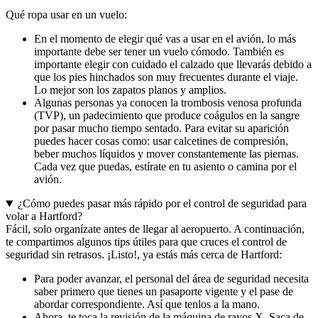
Qué ropa usar en un vuelo:
En el momento de elegir qué vas a usar en el avión, lo más
importante debe ser tener un vuelo cómodo. También es
importante elegir con cuidado el calzado que llevarás debido a
que los pies hinchados son muy frecuentes durante el viaje.
Lo mejor son los zapatos planos y amplios.
Algunas personas ya conocen la trombosis venosa profunda
(TVP), un padecimiento que produce coágulos en la sangre
por pasar mucho tiempo sentado. Para evitar su aparición
puedes hacer cosas como: usar calcetines de compresión,
beber muchos líquidos y mover constantemente las piernas.
Cada vez que puedas, estírate en tu asiento o camina por el
avión.
¿Cómo puedes pasar más rápido por el control de seguridad para
volar a Hartford?
Fácil, solo organízate antes de llegar al aeropuerto. A continuación,
te compartimos algunos tips útiles para que cruces el control de
seguridad sin retrasos. ¡Listo!, ya estás más cerca de Hartford:
Para poder avanzar, el personal del área de seguridad necesita
saber primero que tienes un pasaporte vigente y el pase de
abordar correspondiente. Así que tenlos a la mano.
Ahora, te toca la revisión de la máquina de rayos X. Saca de