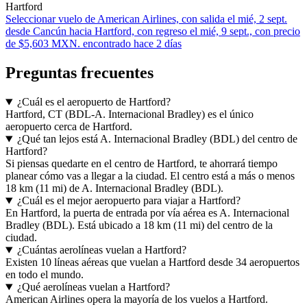
Hartford
Seleccionar vuelo de American Airlines, con salida el mié, 2 sept.
desde Cancún hacia Hartford, con regreso el mié, 9 sept., con precio
de $5,603 MXN. encontrado hace 2 días
Preguntas frecuentes
¿Cuál es el aeropuerto de Hartford?
Hartford, CT (BDL-A. Internacional Bradley) es el único
aeropuerto cerca de Hartford.
¿Qué tan lejos está A. Internacional Bradley (BDL) del centro de
Hartford?
Si piensas quedarte en el centro de Hartford, te ahorrará tiempo
planear cómo vas a llegar a la ciudad. El centro está a más o menos
18 km (11 mi) de A. Internacional Bradley (BDL).
¿Cuál es el mejor aeropuerto para viajar a Hartford?
En Hartford, la puerta de entrada por vía aérea es A. Internacional
Bradley (BDL). Está ubicado a 18 km (11 mi) del centro de la
ciudad.
¿Cuántas aerolíneas vuelan a Hartford?
Existen 10 líneas aéreas que vuelan a Hartford desde 34 aeropuertos
en todo el mundo.
¿Qué aerolíneas vuelan a Hartford?
American Airlines opera la mayoría de los vuelos a Hartford.