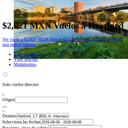
$2,021 MXN Vuelos a Hartford
Ver vuelo a $2,021 MXN para el sábado 12 sept. 2026
Se abrirá en
una nueva ventana
Viaje redondo
Viaje sencillo
Multidestino
Solo vuelos directos
Origen
Destino
Selecciona las fechas
Pasajeros, clase de cabina