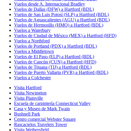
Vuelos desde A. Internacional Bradley
Vuelos de Dallas (DFW) a Hartford (BDL)
Vuelos de San Luis Potosí (SLP) a Hartford (BDL)
Vuelos de Aguascalientes (AGU) a Hartford (BDL)
Vuelos de Hermosillo (HMO) a Hartford (BDL)
Vuelos a Waterbury
Vuelos de Ciudad de México (MEX) a Hartford (HFD)
Vuelos a Northford
Vuelos de Portland (PDX) a Hartford (BDL)
Vuelos a Middletown
Vuelos de El Paso (ELP) a Hartford (BDL)
Vuelos de Cancún (CUN) a Hartford (HFD)
Vuelos de Tijuana (TIJ) a Hartford (BDL)
Vuelos de Puerto Vallarta (PVR) a Hartford (BDL)
Vuelos a Colchester
Visita Hartford
Visita Newington
Visita Plainville
Escuela de carpintería Connecticut Valley
Casa y Museo de Mark Twain
Bushnell Park
Centro comercial Webster Square
Rascacielos Travelers Tower
Visita Wethersfield