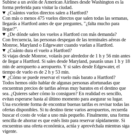
Subirse a un avión de American Airlines desde Washington es la
forma preferida para visitar la ciudad.
¿Cuántos vuelos directos salen a Hartford?
Con más o menos 475 vuelos directos que salen todas las semanas,
llegarás a Hartford antes de que preguntes, "¿falta mucho para
llegar?".
¿De dónde salen los vuelos a Hartford con más demanda?
Con frecuencia, las personas despegan de las terminales aéreas de
Monroe, Maryland o Edgewater cuando vuelan a Hartford.
¿Cuánto dura el vuelo a Hartford?
Si viajas desde Monroe, volarás por alrededor de 1 h y 56 min antes
de llegar a Hartford. Si sales desde Maryland, pasarás unas 1 h y 18
min de aeropuerto a aeropuerto. Y si sales desde Edgewater, el
tiempo de vuelo es de 2 h y 53 min.
¿Cómo se puede reservar el vuelo más barato a Hartford?
Todos hemos oído hablar de algunas personas afortunadas que
encuentran precios de tarifas aéreas muy baratos en el destino que
sea. ¿Quieres saber cómo lo consiguen? En realidad es sencillo,
evitan esperarse hasta al último momento para asegurar su lugar.
Una excelente forma de encontrar buenas tarifas es revisar todas las
ofertas disponibles. Si tu destino tiene varios aeropuertos, recuerda
buscar el costo de volar a uno más pequeño. Finalmente, una forma
sencilla de ahorrar es que estés listo para reservar rápidamente. Si
encuentras una oferta económica, actúa y aprovéchala mientras siga
vigente.