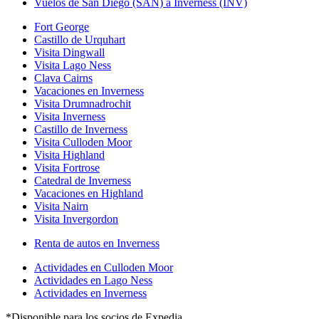
Vuelos de San Diego (SAN) a Inverness (INV)
Fort George
Castillo de Urquhart
Visita Dingwall
Visita Lago Ness
Clava Cairns
Vacaciones en Inverness
Visita Drumnadrochit
Visita Inverness
Castillo de Inverness
Visita Culloden Moor
Visita Highland
Visita Fortrose
Catedral de Inverness
Vacaciones en Highland
Visita Nairn
Visita Invergordon
Renta de autos en Inverness
Actividades en Culloden Moor
Actividades en Lago Ness
Actividades en Inverness
*Disponible para los socios de Expedia.