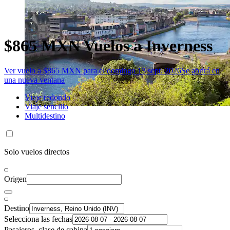
$865 MXN Vuelos a Inverness
Ver vuelo a $865 MXN para el domingo 13 sept. 2026
Se abrirá en
una nueva ventana
Viaje redondo
Viaje sencillo
Multidestino
Solo vuelos directos
Origen
Destino
Selecciona las fechas
Pasajeros, clase de cabina