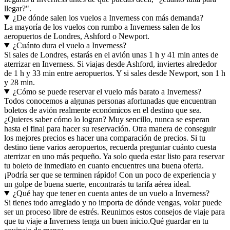
llegar?".
¿De dónde salen los vuelos a Inverness con más demanda?
La mayoría de los vuelos con rumbo a Inverness salen de los
aeropuertos de Londres, Ashford o Newport.
¿Cuánto dura el vuelo a Inverness?
Si sales de Londres, estarás en el avión unas 1 h y 41 min antes de
aterrizar en Inverness. Si viajas desde Ashford, inviertes alrededor
de 1 h y 33 min entre aeropuertos. Y si sales desde Newport, son 1 h
y 28 min.
¿Cómo se puede reservar el vuelo más barato a Inverness?
Todos conocemos a algunas personas afortunadas que encuentran
boletos de avión realmente económicos en el destino que sea.
¿Quieres saber cómo lo logran? Muy sencillo, nunca se esperan
hasta el final para hacer su reservación. Otra manera de conseguir
los mejores precios es hacer una comparación de precios. Si tu
destino tiene varios aeropuertos, recuerda preguntar cuánto cuesta
aterrizar en uno más pequeño. Ya solo queda estar listo para reservar
tu boleto de inmediato en cuanto encuentres una buena oferta.
¡Podría ser que se terminen rápido! Con un poco de experiencia y
un golpe de buena suerte, encontrarás tu tarifa aérea ideal.
¿Qué hay que tener en cuenta antes de un vuelo a Inverness?
Si tienes todo arreglado y no importa de dónde vengas, volar puede
ser un proceso libre de estrés. Reunimos estos consejos de viaje para
que tu viaje a Inverness tenga un buen inicio.
Qué guardar en tu