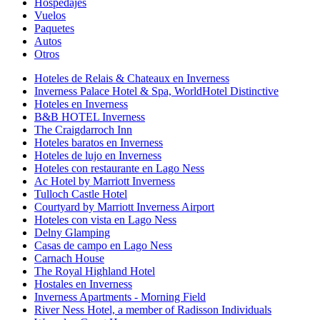
Hospedajes
Vuelos
Paquetes
Autos
Otros
Hoteles de Relais & Chateaux en Inverness
Inverness Palace Hotel & Spa, WorldHotel Distinctive
Hoteles en Inverness
B&B HOTEL Inverness
The Craigdarroch Inn
Hoteles baratos en Inverness
Hoteles de lujo en Inverness
Hoteles con restaurante en Lago Ness
Ac Hotel by Marriott Inverness
Tulloch Castle Hotel
Courtyard by Marriott Inverness Airport
Hoteles con vista en Lago Ness
Delny Glamping
Casas de campo en Lago Ness
Carnach House
The Royal Highland Hotel
Hostales en Inverness
Inverness Apartments - Morning Field
River Ness Hotel, a member of Radisson Individuals