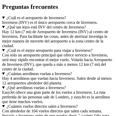
Preguntas frecuentes
¿Cuál es el aeropuerto de Inverness?
Inverness (INV) es el único aeropuerto cerca de Inverness.
¿Qué tan lejos está INV del centro de Inverness?
Hay 12 km (7 mi) de Aeropuerto de Inverness (INV) al centro de
Inverness. Para facilitarte las cosas, antes de aterrizar investiga la
mejor manera de moverte del aeropuerto a la zona centro de la
ciudad.
¿Cuál es el mejor aeropuerto para viajar a Inverness?
Con solo un aeropuerto principal que ofrece servicio a Inverness,
será muy rápido encontrar el mejor vuelo. Volarás hacia Aeropuerto
de Inverness (INV), que queda a más o menos 12 km (7 mi) del
centro de la ciudad.
¿Cuántas aerolíneas vuelan a Inverness?
Hay 4 aerolíneas que vuelan hacia Inverness. Salen desde al menos
12 aeropuertos alrededor del planeta.
¿Qué aerolíneas vuelan a Inverness?
EasyJet ofrece una gran parte de los vuelos a Inverness. La ruta
preferida de las personas sale de Londres, y easyJet es la aerolínea
que tiene muchos vuelos.
¿Cuántos vuelos directos salen a Inverness?
Con alrededor de 104 vuelos directos que salen cada semana,
llegarás a Inverness antes de que puedas decir, "¿cuánto falta para