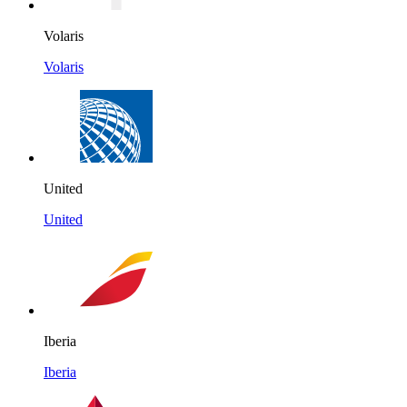
Volaris
Volaris
United
United
Iberia
Iberia