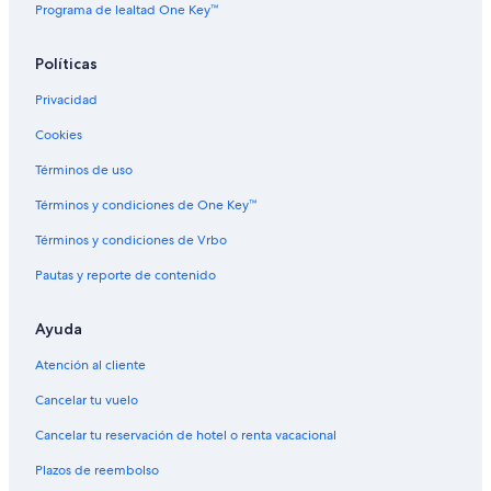
Vuelos a Costa Mujeres
Programa de lealtad One Key™
Eastern Airlines
Políticas
Evergreen International
Privacidad
Ghadames Air Transport
Vuelos a Guadalajara
Cookies
Vuelos a Isla Mujeres
Términos de uso
Vuelos a Mazatlán
Términos y condiciones de One Key™
Vuelos a Mérida
Términos y condiciones de Vrbo
Vuelos a Monterrey
Pautas y reporte de contenido
Vuelos a Nuevo Nayarit
Ayuda
Olympus Airways
Vuelos a Playa del Carmen
Atención al cliente
Vuelos a Puerto Morelos
Cancelar tu vuelo
Vuelos a Puerto Peñasco
Cancelar tu reservación de hotel o renta vacacional
Vuelos a Puerto Vallarta
Plazos de reembolso