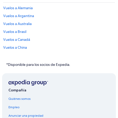
Vuelos a Alemania
Vuelos a Argentina
Vuelos a Australia
Vuelos a Brasil
Vuelos a Canadá
Vuelos a China
Vuelos a Colombia
Vuelos a Corea del Sur
*Disponible para los socios de Expedia.
Vuelos a España
Vuelos a Estados Unidos
Vuelos a Francia
Compañía
Vuelos a Grecia
Quiénes somos
Vuelos a Italia
Empleo
Vuelos a Japón
Anunciar una propiedad