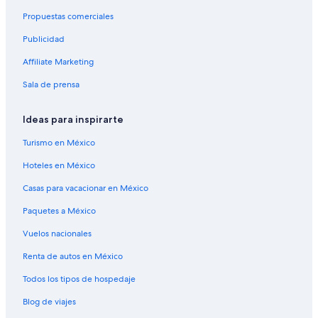
Vuelos a México
Propuestas comerciales
Vuelos a Noruega
Publicidad
Vuelos a Rusia
Affiliate Marketing
Vuelos a Suiza
Sala de prensa
Vuelos a Tailandia
Vuelos a Turquía
Ideas para inspirarte
Vuelos a Acapulco
Turismo en México
Amber Air
Hoteles en México
Frontier Flying Service
Casas para vacacionar en México
Blueair
Paquetes a México
Vuelos a Cabo San Lucas
Vuelos nacionales
Vuelos a Cancún
Vuelos a Ciudad de México
Renta de autos en México
Vuelos a Ciudad Juárez
Todos los tipos de hospedaje
Cobra Aviation
Blog de viajes