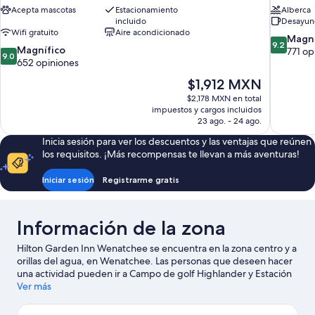
Acepta mascotas
Estacionamiento
Alberca
incluido
Desayuno
Wifi gratuito
Aire acondicionado
9.2
Magní
9.2
9.0
Magnífico
de
771 op
9.0
de
652 opiniones
10,
10,
Magnífico
El
$1,912 MXN
Magnífico,
771
precio
$2,178 MXN en total
652
opiniones
actual
impuestos y cargos incluidos
opiniones
es
23 ago. - 24 ago.
de
Inicia sesión para ver los descuentos y las ventajas que reúnen
$1,912 MXN
los requisitos. ¡Más recompensas te llevan a más aventuras!
Iniciar sesión
Registrarme gratis
Información de la zona
Hilton Garden Inn Wenatchee se encuentra en la zona centro y a
orillas del agua, en Wenatchee. Las personas que deseen hacer
una actividad pueden ir a Campo de golf Highlander y Estación
de esquí Mission Ridge, mientras que quienes quieran ir de
Ver más
compras pueden visitar Mercado público Pybus. Asiste a un
evento o partido en Town Toyota Center, y haz algo de tiempo