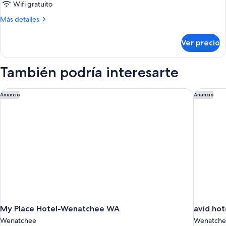
Wifi gratuito
Más
Más detalles
detalles
sobre
Ver precio
King
Room
With
También podría interesarte
Bathtub-
Mobility/Hearing
Accessible
My Place Hotel-Wenatchee WA
avid hot
Anuncio
Anuncio
My Place Hotel-Wenatchee WA
avid ho
Wenatchee
Wenatche