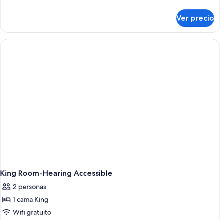
detalles
sobre
Ver precio
King
Room
King Room-Hearing Accessible
2 personas
1 cama King
Wifi gratuito