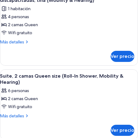
discapacitadas, tina (Mobility & Hearing)
las
1 habitación
fotos
4 personas
de
2 camas Queen
Habitación,
2
Wifi gratuito
camas
Más
Más detalles
Queen
detalles
sobre
size,
Ver precio
Habitación,
con
2
acceso
camas
Abrir
Una habitación de hotel moderna con sof
5
para
Queen
Suite, 2 camas Queen size (Roll-In Shower, Mobility &
todas
size,
personas
Hearing)
con
las
discapacitadas,
6 personas
acceso
fotos
tina
para
2 camas Queen
de
personas
(Mobility
Wifi gratuito
Suite,
discapacitadas,
&
tina
2
Más
Más detalles
Hearing)
(Mobility
detalles
camas
&
sobre
Queen
Ver precio
Hearing)
Suite,
size
2