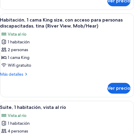
Ver precio
Habitación,
vista
1
al
cama
Abrir
Habitación de hotel con una cama grand
río
4
King
Habitación, 1 cama King size, con acceso para personas
todas
size,
discapacitadas, tina (River View, Mob/Hear)
vista
las
Vista al río
al
fotos
río
1 habitación
de
2 personas
Habitación,
1
1 cama King
cama
Wifi gratuito
King
Más
Más detalles
size,
detalles
con
sobre
Ver precio
Habitación,
acceso
1
para
cama
Abrir
Una habitación de hotel moderna con sof
personas
5
King
Suite, 1 habitación, vista al río
todas
size,
discapacitadas,
Vista al río
con
las
tina
acceso
1 habitación
fotos
(River
para
de
4 personas
View,
personas