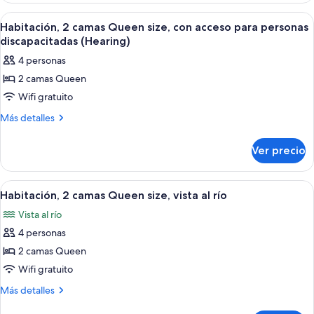
(Roll-
camas
Abrir
Habitación de hotel con dos camas, un e
5
Queen
In
Habitación, 2 camas Queen size, con acceso para personas
todas
size
discapacitadas (Hearing)
Shower,
(Roll-
las
Mobility
4 personas
In
fotos
&
Shower,
2 camas Queen
de
Mobility
Hearing)
Wifi gratuito
Habitación,
&
Hearing)
2
Más
Más detalles
detalles
camas
sobre
Queen
Ver precio
Habitación,
size,
2
con
camas
Abrir
Habitación de hotel con dos camas, un e
4
Queen
acceso
Habitación, 2 camas Queen size, vista al río
todas
size,
para
Vista al río
con
las
personas
acceso
4 personas
fotos
discapacitadas
para
de
2 camas Queen
personas
(Hearing)
Habitación,
discapacitadas
Wifi gratuito
(Hearing)
2
Más
Más detalles
camas
detalles