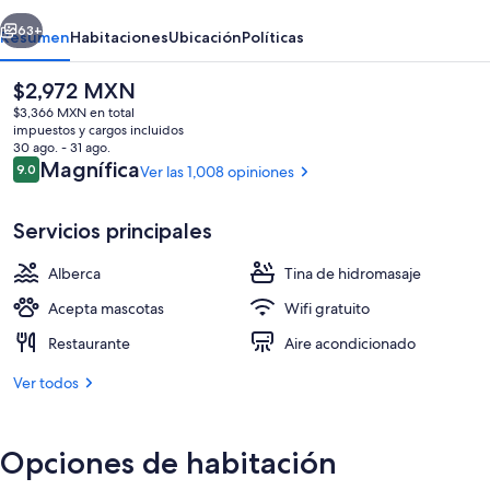
Wenatchee
erior
Siguiente
63+
Resumen
Habitaciones
Ubicación
Políticas
El
$2,972 MXN
precio
$3,366 MXN en total
actual
impuestos y cargos incluidos
es
30 ago. - 31 ago.
de
Opiniones
Magnífica
9.0
Ver las 1,008 opiniones
9.0 de 10,
$2,972 MXN
Servicios principales
Terraza o patio
Alberca
Tina de hidromasaje
Acepta mascotas
Wifi gratuito
Restaurante
Aire acondicionado
Ver todos
Opciones de habitación