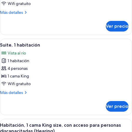
Shower)
1
Wifi gratuito
cama
Más
Más detalles
King
detalles
sobre
size,
Ver precio
Habitación,
con
1
acceso
cama
Abrir
Una habitación de hotel moderna con sof
5
para
King
Suite, 1 habitación
todas
size,
personas
Vista al río
con
las
discapacitadas,
acceso
1 habitación
fotos
tina
para
de
4 personas
personas
(Mobility
Suite,
discapacitadas,
1 cama King
&
tina
1
Wifi gratuito
Hearing)
(Mobility
habitación
&
Más
Más detalles
Hearing)
detalles
sobre
Ver precio
Suite,
1
habitación
Abrir
Habitación de hotel con una cama grand
4
Habitación, 1 cama King size, con acceso para personas
todas
discapacitadas (Hearing)