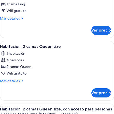
Suite,
discapacitadas,
1 cama King
Mob/Hear)
tina
1
Wifi gratuito
(River
habitación,
View,
Más
Más detalles
vista
Mob/Hear)
detalles
al
sobre
Ver precio
Suite,
río
1
habitación,
Abrir
Habitación de hotel con dos camas, un e
5
vista
Habitación, 2 camas Queen size
todas
al
1 habitación
río
las
4 personas
fotos
de
2 camas Queen
Habitación,
Wifi gratuito
2
Más
Más detalles
camas
detalles
Queen
sobre
Ver precio
Habitación,
size
2
camas
Abrir
Habitación de hotel con dos camas, un e
5
Queen
Habitación, 2 camas Queen size, con acceso para personas
todas
size