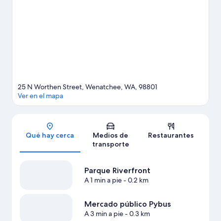
para conocer Centro de artes escénicas Numerica, una de las
atracciones imperdibles del lugar. Si quieres relajarte y darte un
gusto, encontrarás tours a bodegas de vino y spas o centros de
bienestar y belleza, y si buscas un poco más de adrenalina,
puedes hacer ciclismo de montaña y tours de cacería en los
alrededores.
Visita nuestra guía de Wenatchee
25 N Worthen Street, Wenatchee, WA, 98801
Ver en el mapa
Sección del mapa
Qué hay cerca
Medios de
Restaurantes
transporte
Parque Riverfront
A 1 min a pie
- 0.2 km
Mercado público Pybus
A 3 min a pie
- 0.3 km