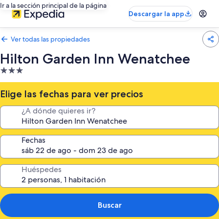
Ir a la sección principal de la página
Descargar la app
Ver todas las propiedades
Hilton Garden Inn Wenatchee
Propiedad
de
3.0
Elige las fechas para ver precios
estrellas
¿A dónde quieres ir?
Fechas
Huéspedes
Buscar