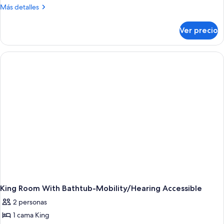
Más
Más detalles
detalles
sobre
Ver precio
King
Room-
Hearing
Accessible
King Room With Bathtub-Mobility/Hearing Accessible
2 personas
1 cama King