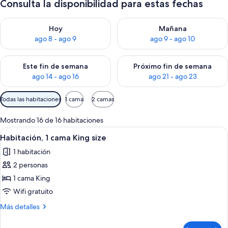
Consulta la disponibilidad para estas fechas
Consulta la disponibilidad para hoy ago 8 - ago 9
Consulta la disponibilidad pa
Hoy
Mañana
ago 8 - ago 9
ago 9 - ago 10
Consulta la disponibilidad para este fin de semana ago 14 - ag
Consulta la disponibilidad pa
Este fin de semana
Próximo fin de semana
ago 14 - ago 16
ago 21 - ago 23
Filtros
Todas las habitaciones
1 cama
2 camas
disponibles
para
Mostrando 16 de 16 habitaciones
las
Abrir
Habitación de hotel con una cama grand
4
Habitación, 1 cama King size
habitaciones
todas
1 habitación
las
2 personas
fotos
de
1 cama King
Habitación,
Wifi gratuito
1
Más
Más detalles
cama
detalles
King
sobre