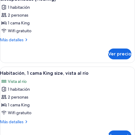
las
1 habitación
fotos
2 personas
de
1 cama King
Habitación,
1
Wifi gratuito
cama
Más
Más detalles
King
detalles
sobre
size,
Ver precio
Habitación,
con
1
acceso
cama
Abrir
Habitación de hotel con una cama grand
4
para
King
Habitación, 1 cama King size, vista al río
todas
size,
personas
Vista al río
con
las
discapacitadas
acceso
1 habitación
fotos
(Hearing)
para
de
2 personas
personas
Habitación,
discapacitadas
1 cama King
(Hearing)
1
Wifi gratuito
cama
Más
Más detalles
King
detalles
size,
sobre