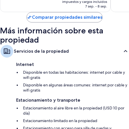
actual
impuestos y cargos incluidos
opiniones
Refrigeradores, microondas y congeladores
es
7 sep. - 8 sep.
de
$1,658 MXN
Comparar propiedades similares
Más información sobre esta
propiedad
Servicios de la propiedad
Internet
Disponible en todas las habitaciones: internet por cable y
wifi gratis
Disponible en algunas áreas comunes: internet por cable y
wifi gratis
Estacionamiento y transporte
Estacionamiento al aire libre en la propiedad (USD 10 por
día)
Estacionamiento limitado en la propiedad
Estacionamiento con acceso para silla de ruedas y