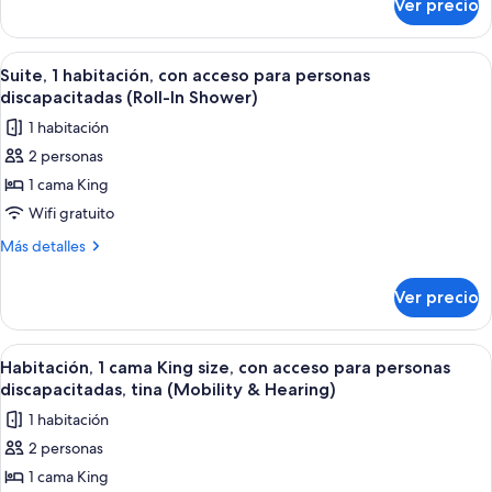
Ver precio
Habitación,
size
1
cama
Abrir
Una habitación de hotel moderna con sof
5
King
Suite, 1 habitación, con acceso para personas
todas
size
discapacitadas (Roll-In Shower)
las
1 habitación
fotos
2 personas
de
1 cama King
Suite,
1
Wifi gratuito
habitación,
Más
Más detalles
con
detalles
sobre
acceso
Ver precio
Suite,
para
1
personas
habitación,
Abrir
Habitación de hotel con una cama grand
4
discapacitadas
con
Habitación, 1 cama King size, con acceso para personas
todas
acceso
(Roll-
discapacitadas, tina (Mobility & Hearing)
para
las
In
1 habitación
personas
fotos
Shower)
discapacitadas
2 personas
de
(Roll-
1 cama King
Habitación,
In