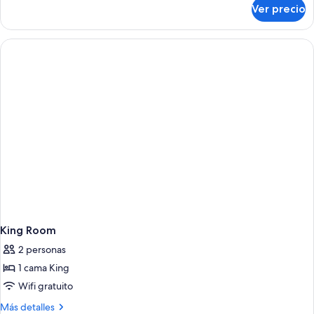
Queen
sobre
Ver precio
Habitación,
size,
2
vista
camas
al
Queen
size,
río
vista
al
río
King Room
2 personas
1 cama King
Wifi gratuito
Más
Más detalles