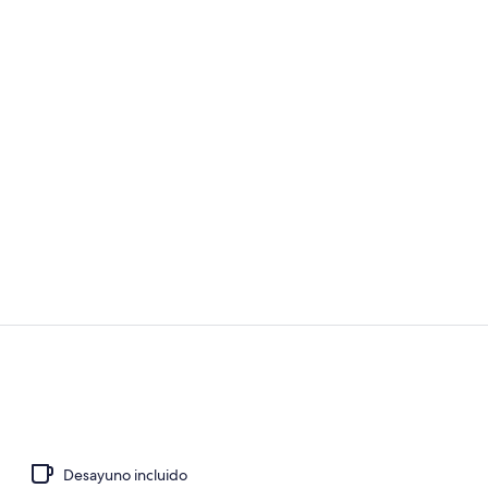
Lugar de int
Lugar de int
Desayuno incluido