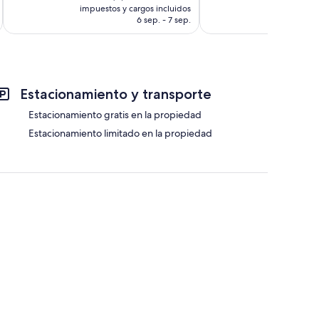
actual
ac
impuestos y cargos incluidos
impuestos 
opiniones
es
es
6 sep. - 7 sep.
de
d
$2,387 MXN
$
Estacionamiento y transporte
Estacionamiento gratis en la propiedad
Estacionamiento limitado en la propiedad