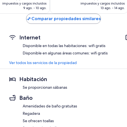
actual
actual
impuestos y cargos incluidos
impuestos y cargos incluidos
es
es
9 ago. - 10 ago.
13 ago. - 14 ago.
de
de
$3,061 MXN
$3,706 MXN
Comparar propiedades similares
Internet
Disponible en todas las habitaciones: wifi gratis
Disponible en algunas áreas comunes: wifi gratis
Ver todos los servicios de la propiedad
Habitación
Se proporcionan sábanas
Baño
Amenidades de baño gratuitas
Regadera
Se ofrecen toallas