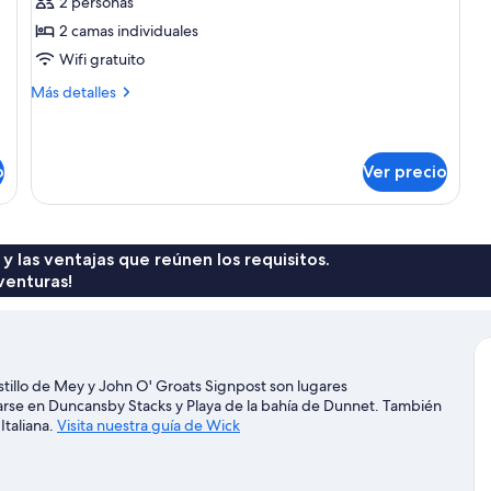
2 personas
Habitación
2 camas individuales
con
Wifi gratuito
2
Más
Más detalles
camas
detalles
individuales,
sobre
2
Habitación
con
o
camas
Ver precio
2
individuales,
camas
para
individuales,
no
2
 y las ventajas que reúnen los requisitos.
camas
fumadores
venturas!
individuales,
(Raven
para
Room)
no
fumadores
(Raven
tillo de Mey y John O' Groats Signpost son lugares
Room)
iarse en Duncansby Stacks y Playa de la bahía de Dunnet. También
Italiana.
Visita nuestra guía de Wick