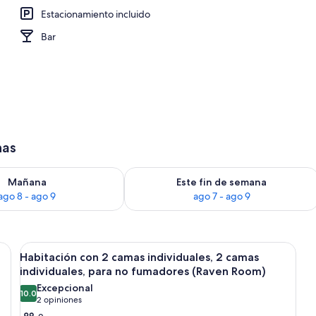
Estacionamiento incluido
Bar
has
isponibilidad para mañana ago 8 - ago 9
Consulta la disponibilidad para este 
Mañana
Este fin de semana
ago 8 - ago 9
ago 7 - ago 9
a cama de madera, un escritorio con hervidor, una bolsa verde y un certifi
Abrir
Una habitación de hotel con dos camas, 
12
Habitación con 2 camas individuales, 2 camas
todas
individuales, para no fumadores (Raven Room)
las
Excepcional
10.0
fotos
10.0 de 10
(2
2 opiniones
de
opiniones)