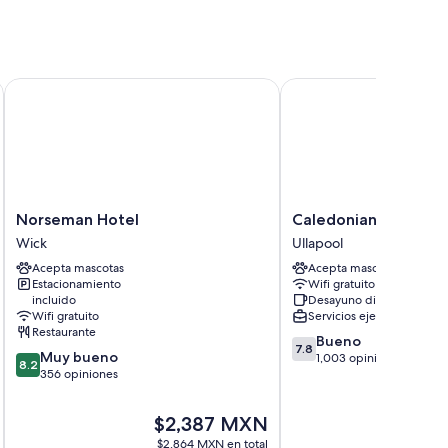
Norseman Hotel
Caledonian Hotel
Norseman
Caledonian
Norseman Hotel
Caledonian Hotel
Hotel
Hotel
Wick
Ullapool
Wick
Ullapool
Acepta mascotas
Acepta mascotas
Estacionamiento
Wifi gratuito
incluido
Desayuno disponible
Wifi gratuito
Servicios ejecutivos
Restaurante
7.8
Bueno
7.8
8.2
Muy bueno
de
1,003 opiniones
8.2
de
356 opiniones
10,
10,
Bueno,
Muy
1,003
El
El
$2,387 MXN
$
bueno,
opiniones
precio
pr
$2,864 MXN en total
$3
356