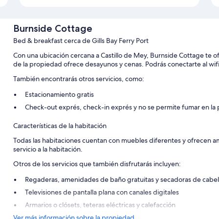
Burnside Cottage
Bed & breakfast cerca de Gills Bay Ferry Port
Con una ubicación cercana a Castillo de Mey, Burnside Cottage te of
de la propiedad ofrece desayunos y cenas. Podrás conectarte al wifi 
También encontrarás otros servicios, como:
Estacionamiento gratis
Check-out exprés, check-in exprés y no se permite fumar en la
Características de la habitación
Todas las habitaciones cuentan con muebles diferentes y ofrecen am
servicio a la habitación.
Otros de los servicios que también disfrutarás incluyen:
Regaderas, amenidades de baño gratuitas y secadoras de cabel
Televisiones de pantalla plana con canales digitales
Armarios o clósets, teteras eléctricas y calefacción
Ver más información sobre la propiedad