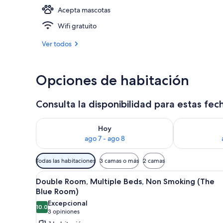
Acepta mascotas
Exterior
Wifi gratuito
Ver todos
Opciones de habitación
Consulta la disponibilidad para estas fec
Consulta la disponibilidad para hoy ago 7 - ago 8
Consulta la d
Hoy
ago 7 - ago 8
Filtros
Todas las habitaciones
3 camas o más
2 camas
disponibles
Abrir
Una habitación de hotel con un
para
7
Double Room, Multiple Beds, Non Smoking (The
todas
las
Blue Room)
las
habitaciones
Excepcional
10.0
fotos
10.0 de 10
(3
3 opiniones
de
opiniones)