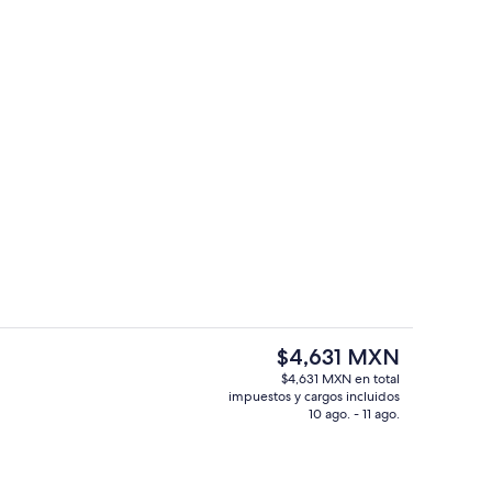
erés
Habitación con 2 camas individuales, 
El
$4,631 MXN
precio
$4,631 MXN en total
actual
impuestos y cargos incluidos
erés
Habitación con 2 camas individuales, 
es
10 ago. - 11 ago.
de
$4,631 MXN