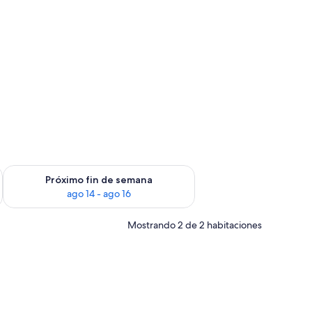
fin de semana ago 7 - ago 9
Consulta la disponibilidad para el próximo fin de semana ago 
Próximo fin de semana
ago 14 - ago 16
Mostrando 2 de 2 habitaciones
cado enmarcado en la pared.
un escritorio, una silla, un televisor y un armario.