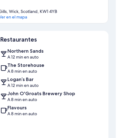
Gills, Wick, Scotland, KW1 4YB
Ver en el mapa
Sección del mapa
Restaurantes
Northern Sands
A 12 min en auto
The Storehouse
A 8 min en auto
Logan’s Bar
A 12 min en auto
John O'Groats Brewery Shop
A 8 min en auto
Flavours
A 8 min en auto