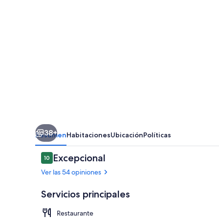
38+
Resumen
Habitaciones
Ubicación
Políticas
Opiniones
Excepcional
10
10 de 10,
Ver las 54 opiniones
Servicios principales
Restaurante