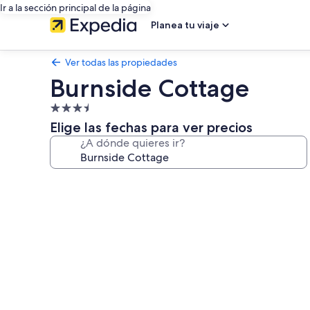
Ir a la sección principal de la página
Planea tu viaje
Ver todas las propiedades
Burnside Cottage
Propiedad
de
Elige las fechas para ver precios
3.5
¿A dónde quieres ir?
estrellas
Galería
de
fotos
de
Burnside
Cottage