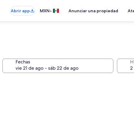
•
Abrir app
MXN
Anunciar una propiedad
Ate
Fechas
H