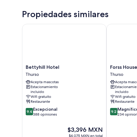
Propiedades similares
Bettyhill Hotel
Forss House 
Bettyhill
Forss
Bettyhill Hotel
Forss House
Hotel
House
Thurso
Thurso
Thurso
Hotel
Acepta mascotas
Acepta masc
Thurso
Estacionamiento
Estacionamie
incluido
incluido
Wifi gratuito
Wifi gratuito
Restaurante
Restaurante
9.4
9.2
Excepcional
Magnífic
9.4
9.2
de
de
388 opiniones
234 opinio
10,
10,
Excepcional,
Magnífico,
El
$3,396 MXN
388
234
precio
$4,075 MXN en total
opiniones
opiniones