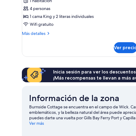
1 habitación
Double
4 personas
Room,
1 cama King y 2 literas individuales
Multiple
Wifi gratuito
Beds,
Más
Non
Más detalles
detalles
Smoking
sobre
(The
Ver preci
Double
Blue
Room,
Multiple
Room)
Beds,
Non
Inicia sesión para ver los descuentos
Smoking
¡Más recompensas te llevan a más a
(The
Blue
Room)
Información de la zona
Burnside Cottage se encuentra en el campo de Wick. Cas
emblemáticos, y la belleza natural del área puede aprec
puedes darte una vuelta por Gills Bay Ferry Port y Capilla 
Ver más
Ver más bed & breakfasts en Wick