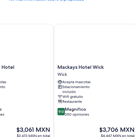
Hotel
Mackays Hotel Wick
Mackays
 Hotel
Mackays Hotel Wick
Hotel
Wick
Wick
otas
Acepta mascotas
Wick
nto
Estacionamiento
incluido
Wifi gratuito
Restaurante
9.0
o
Magnífico
9.0
de
nes
250 opiniones
10,
Magnífico,
El
El
$3,061 MXN
$3,706 MXN
250
precio
precio
$3,673 MXN en total
$4,447 MXN en total
opiniones