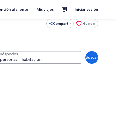
nción al cliente
Mis viajes
Iniciar sesión
Compartir
Guardar
uéspedes
Buscar