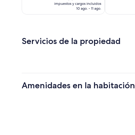
actual
impuestos y cargos incluidos
es
10 ago. - 11 ago.
de
$3,396 MXN
Servicios de la propiedad
Amenidades en la habitación