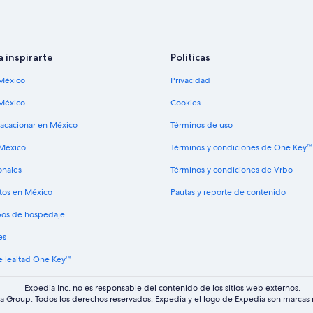
a inspirarte
Políticas
México
Privacidad
México
Cookies
vacacionar en México
Términos de uso
 México
Términos y condiciones de One Key™
onales
Términos y condiciones de Vrbo
tos en México
Pautas y reporte de contenido
ipos de hospedaje
es
 lealtad One Key™
Expedia Inc. no es responsable del contenido de los sitios web externos.
 Group. Todos los derechos reservados. Expedia y el logo de Expedia son marcas r