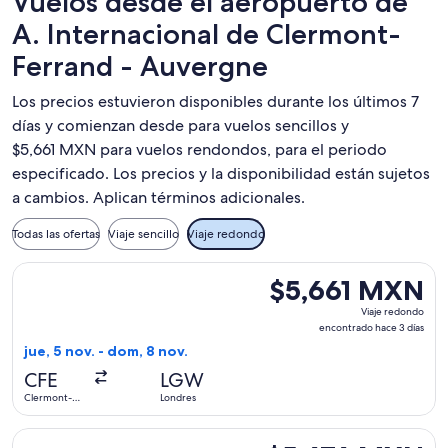
Vuelos desde el aeropuerto de
A. Internacional de Clermont-
Ferrand - Auvergne
Los precios estuvieron disponibles durante los últimos 7
días y comienzan desde para vuelos sencillos y
$5,661 MXN para vuelos rendondos, para el periodo
especificado. Los precios y la disponibilidad están sujetos
a cambios. Aplican términos adicionales.
Todas las ofertas
Viaje sencillo
Viaje redondo
Seleccionar vuelo de Air France, con salida el jue, 5 nov. 
$5,661 MXN
$5,661 MXN
Viaje
Viaje redondo
redondo,
encontrado hace 3 días
encontrado
jue, 5 nov. - dom, 8 nov.
hace
CFE
LGW
3
Clermont-
Londres
días
Ferrand
Seleccionar vuelo de Air France, con salida el jue, 5 nov. 