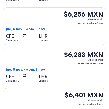
días
Ferrand
Seleccionar vuelo de Air France, con salida el jue, 5 nov. 
$6,256 MXN
$6,256 MXN
Viaje
Viaje redondo
redondo,
encontrado hace 3 días
encontrado
jue, 5 nov. - dom, 8 nov.
hace
CFE
LHR
3
Clermont-
Londres
días
Ferrand
Seleccionar vuelo de Air France, con salida el jue, 5 nov. 
$6,283 MXN
$6,283 MXN
Viaje
Viaje redondo
redondo,
encontrado hace 3 días
encontrado
jue, 5 nov. - dom, 8 nov.
hace
CFE
LHR
3
Clermont-
Londres
días
Ferrand
Seleccionar vuelo de Air France, con salida el jue, 5 nov. 
$6,401 MXN
$6,401 MXN
Viaje
Viaje redondo
redondo,
encontrado hace 3 días
encontrado