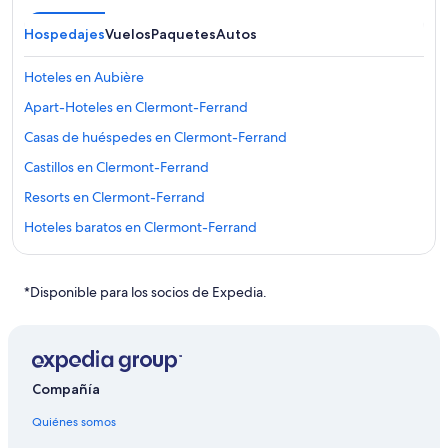
Hospedajes
Vuelos
Paquetes
Autos
Hoteles en Aubière
Apart-Hoteles en Clermont-Ferrand
Casas de huéspedes en Clermont-Ferrand
Castillos en Clermont-Ferrand
Resorts en Clermont-Ferrand
Hoteles baratos en Clermont-Ferrand
Hoteles con cocina en Clermont-Ferrand
Hoteles con vista en Clermont-Ferrand
*Disponible para los socios de Expedia.
Hoteles en Clermont-Ferrand
Pousadas en Clermont-Ferrand
Hoteles en Cournon-dʼAuvergne
Compañía
Hoteles cerca de Estación de tren de Clermont-Ferrand
Quiénes somos
Hoteles cerca de Estadio Marcel Michelin