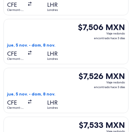
hace
CFE
LHR
3
Clermont-
Londres
días
Ferrand
Seleccionar vuelo de Air France, con salida el jue, 5 nov. 
$7,506 MXN
$7,506 MXN
Viaje
Viaje redondo
redondo,
encontrado hace 3 días
encontrado
jue, 5 nov. - dom, 8 nov.
hace
CFE
LHR
3
Clermont-
Londres
días
Ferrand
Seleccionar vuelo de Air France, con salida el jue, 5 nov. 
$7,526 MXN
$7,526 MXN
Viaje
Viaje redondo
redondo,
encontrado hace 3 días
encontrado
jue, 5 nov. - dom, 8 nov.
hace
CFE
LHR
3
Clermont-
Londres
días
Ferrand
Seleccionar vuelo de Air France, con salida el jue, 5 nov. 
$7,533 MXN
$7,533 MXN
Viaje
Viaje redondo