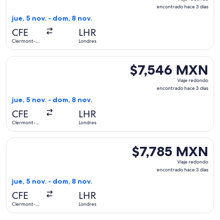
redondo,
encontrado hace 3 días
encontrado
jue, 5 nov. - dom, 8 nov.
hace
CFE
LHR
3
Clermont-
Londres
días
Ferrand
Seleccionar vuelo de Air France, con salida el jue, 5 nov. 
$7,546 MXN
$7,546 MXN
Viaje
Viaje redondo
redondo,
encontrado hace 3 días
encontrado
jue, 5 nov. - dom, 8 nov.
hace
CFE
LHR
3
Clermont-
Londres
días
Ferrand
Seleccionar vuelo de Air France, con salida el jue, 5 nov. 
$7,785 MXN
$7,785 MXN
Viaje
Viaje redondo
redondo,
encontrado hace 3 días
encontrado
jue, 5 nov. - dom, 8 nov.
hace
CFE
LHR
3
Clermont-
Londres
días
Ferrand