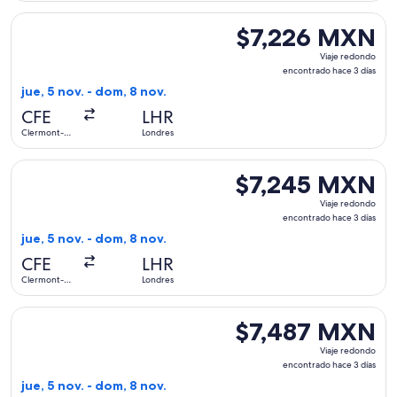
Seleccionar vuelo de Air France, con salida el jue, 5 nov. 
$7,226 MXN
$7,226 MXN
Viaje
Viaje redondo
redondo,
encontrado hace 3 días
encontrado
jue, 5 nov. - dom, 8 nov.
hace
CFE
LHR
3
Clermont-
Londres
días
Ferrand
Seleccionar vuelo de KLM, con salida el jue, 5 nov. desde C
$7,245 MXN
$7,245 MXN
Viaje
Viaje redondo
redondo,
encontrado hace 3 días
encontrado
jue, 5 nov. - dom, 8 nov.
hace
CFE
LHR
3
Clermont-
Londres
días
Ferrand
Seleccionar vuelo de Air France, con salida el jue, 5 nov. 
$7,487 MXN
$7,487 MXN
Viaje
Viaje redondo
redondo,
encontrado hace 3 días
encontrado
jue, 5 nov. - dom, 8 nov.