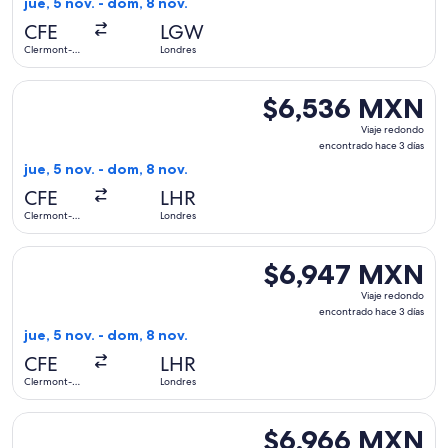
jue, 5 nov. - dom, 8 nov.
hace
CFE
LGW
3
Clermont-
Londres
días
Ferrand
Seleccionar vuelo de Air France, con salida el jue, 5 nov. 
$6,536 MXN
$6,536 MXN
Viaje
Viaje redondo
redondo,
encontrado hace 3 días
encontrado
jue, 5 nov. - dom, 8 nov.
hace
CFE
LHR
3
Clermont-
Londres
días
Ferrand
Seleccionar vuelo de Air France, con salida el jue, 5 nov. 
$6,947 MXN
$6,947 MXN
Viaje
Viaje redondo
redondo,
encontrado hace 3 días
encontrado
jue, 5 nov. - dom, 8 nov.
hace
CFE
LHR
3
Clermont-
Londres
días
Ferrand
Seleccionar vuelo de KLM, con salida el jue, 5 nov. desde C
$6,966 MXN
$6,966 MXN