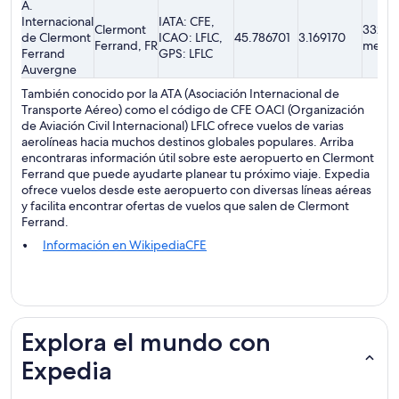
A.
Internacional
IATA: CFE,
Clermont
332.2
de Clermont
ICAO: LFLC,
45.786701
3.169170
Ferrand, FR
metro
Ferrand
GPS: LFLC
Auvergne
También conocido por la ATA (Asociación Internacional de
Transporte Aéreo) como el código de CFE OACI (Organización
de Aviación Civil Internacional) LFLC ofrece vuelos de varias
aerolíneas hacia muchos destinos globales populares. Arriba
encontraras información útil sobre este aeropuerto en Clermont
Ferrand que puede ayudarte planear tu próximo viaje. Expedia
ofrece vuelos desde este aeropuerto con diversas líneas aéreas
y facilita encontrar ofertas de vuelos que salen de Clermont
Ferrand.
Información en WikipediaCFE
Explora el mundo con
Expedia