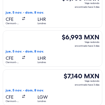
Viaje
Viaje redondo
redondo,
encontrado hace 3 días
encontrado
jue, 5 nov. - dom, 8 nov.
hace
CFE
LHR
3
Clermont-
Londres
días
Ferrand
Seleccionar vuelo de KLM, con salida el jue, 5 nov. desde C
$6,993 MXN
$6,993 MXN
Viaje
Viaje redondo
redondo,
encontrado hace 3 días
encontrado
jue, 5 nov. - dom, 8 nov.
hace
CFE
LHR
3
Clermont-
Londres
días
Ferrand
Seleccionar vuelo de KLM, con salida el jue, 5 nov. desde C
$7,140 MXN
$7,140 MXN
Viaje
Viaje redondo
redondo,
encontrado hace 3 días
encontrado
jue, 5 nov. - dom, 8 nov.
hace
CFE
LGW
3
Clermont-
Londres
días
Ferrand