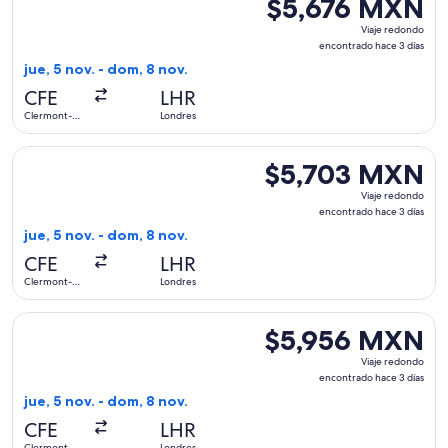
$5,676 MXN
$5,676 MXN
Viaje
Viaje redondo
redondo,
encontrado hace 3 días
encontrado
jue, 5 nov. - dom, 8 nov.
hace
CFE
LHR
3
Clermont-
Londres
días
Ferrand
Seleccionar vuelo de Air France, con salida el jue, 5 nov. 
$5,703 MXN
$5,703 MXN
Viaje
Viaje redondo
redondo,
encontrado hace 3 días
encontrado
jue, 5 nov. - dom, 8 nov.
hace
CFE
LHR
3
Clermont-
Londres
días
Ferrand
Seleccionar vuelo de Air France, con salida el jue, 5 nov. 
$5,956 MXN
$5,956 MXN
Viaje
Viaje redondo
redondo,
encontrado hace 3 días
encontrado
jue, 5 nov. - dom, 8 nov.
hace
CFE
LHR
3
Clermont-
Londres