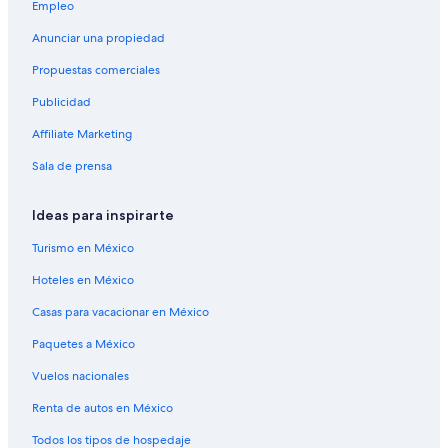
Empleo
Hoteles cerca de Estatua de Vercingétorix
Anunciar una propiedad
Hoteles en Gerzat
Propuestas comerciales
Hoteles en La Gare
Publicidad
Hoteles en La Pradelle
Affiliate Marketing
Hoteles cerca de Museo L'Aventure Michelin
Sala de prensa
Hoteles cerca de Parc des Sports Marcel Michelin
Hoteles con spa en Perignat-les-Sarlieve
Ideas para inspirarte
Hoteles cerca de Universidad Blaise Pascal
Turismo en México
Hoteles en México
Casas para vacacionar en México
Paquetes a México
Vuelos nacionales
Renta de autos en México
Todos los tipos de hospedaje