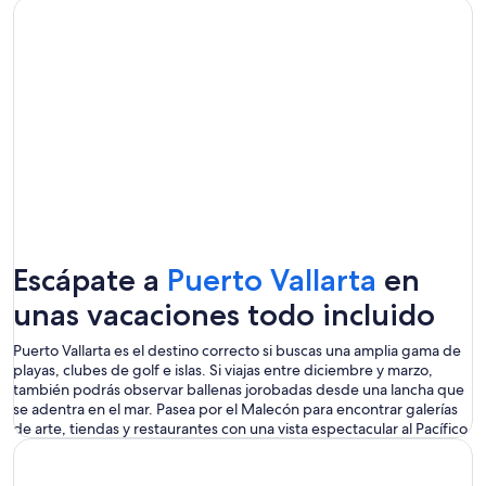
ve
Se
Escápate a
Puerto Vallarta
en
abrirá
unas
v
acaciones todo incluido
en
Puerto Vallarta es el destino correcto si buscas una amplia gama de
playas, clubes de golf e islas. Si viajas entre diciembre y marzo,
una
también podrás observar ballenas jorobadas desde una lancha que
se adentra en el
mar. Pasea por el Malecón para encontrar galerías
nueva
de arte, tiendas y restaurantes con una vista espectacular al Pacífico.
ventan