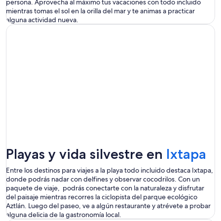
ventana
persona. Aprovecha al máximo tus
vacaciones con todo incluido
mientras tomas el sol en la orilla del mar y te animas a practicar
alguna actividad nueva.
S
Playas y vida silvestre en
Ixtapa
ab
Entre los destinos para
viajes a la playa todo incluido
destaca Ixtapa,
donde podrás nadar con delfines y observar cocodrilos. Con un
e
paquete de
viaje,
podrás
conectarte con la naturaleza y disfrutar
del paisaje mientras recorres la
ciclopista
del parque ecológico
u
Aztlán. Luego del paseo, ve a algún restaurante y atrévete a probar
n
alguna delicia de la gastronomía local.