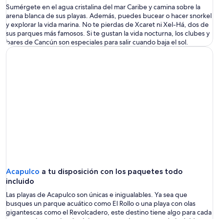
en
Sumérgete en el agua cristalina del mar Caribe y camina sobre la
arena blanca de sus playas. Además, puedes bucear o hacer snorkel
una
y explorar la vida marina. No te pierdas de Xcaret ni
Xel-Há
, dos de
sus parques más famosos. Si te gusta
nueva
n
la vida nocturna, los clubes y
bares de Cancún son especiales para salir cuando baja el sol.
ventana
Se
Acapulco
a tu disposición con los
p
aquetes todo
abrirá
incluido
en
Las playas de Acapulco son únicas e inigualables. Ya sea que
una
busques un parque acuático como El Rollo o una playa con olas
nueva
gigantescas como el Revolcadero, este destino tiene algo para cada