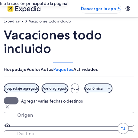
Ir a la sección principal de la página
Descargar la app
Expedia.mx
Vacaciones todo incluido
Vacaciones todo
incluido
Hospedaje
Vuelos
Autos
Paquetes
Actividades
Hospedaje agregado
Vuelo agregado
Auto
Económica
Agregar varias fechas o destinos
Origen
Destino