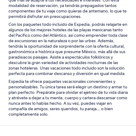
que más se adapte a tus necesidades e intereses. Con esta
modalidad de reservación, ya tendrás prepagados tantos
componentes de tu viaje como quieras de antemano, lo que te
permitirá disfrutar sin preocupaciones.
Con los
paquetes todo incluido
de Expedia, podrás relajarte en
algunos de los mejores hoteles de las playas mexicanas tanto
del Pacífico como del Atlántico, así como emprender toda clase
de excursiones en la naturaleza o por las urbes. Además,
tendrás la oportunidad de sorprenderte con la oferta cultural,
gastronómica e histórica que presume México, más allá de sus
paradisiacos paisajes. Asiste a espectáculos folklóricos y
descubre la gran variedad de actividades nocturnas de las
zonas hoteleras. Unas vacaciones todo incluido son la solución
perfecta para combinar descanso y diversión en igual medida.
Expedia te ofrece
paquetes vacacionales
convenientes y
personalizables. Tu única tarea será elegir un destino y armar tu
plan perfecto. Prepárate para olvidar el ajetreo de tu vida diaria
y atrévete a dejar a tu mente, cuerpo y cartera descansar como
nunca antes lo habías hecho. A su vez, puedes viajar en
compañía de amigos, seres queridos, tu pareja… o bien
completamente solo.