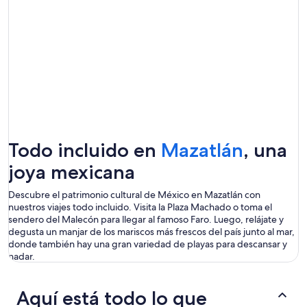
Se
Todo incluido
en
Mazatlán
, una
abrirá
joya mexicana
en
Descubre el patrimonio cultural de México en Mazatlán con
nuestros
viajes todo incluido
. Visita la Plaza Machado o toma el
una
sendero del
M
alecón para llegar al famoso Faro. Luego, relájate y
degusta un manjar de los mariscos más frescos del país junto al mar,
nueva
donde también hay una gran variedad de playas para
descansar
y
ventan
nadar.
Aquí está todo lo que