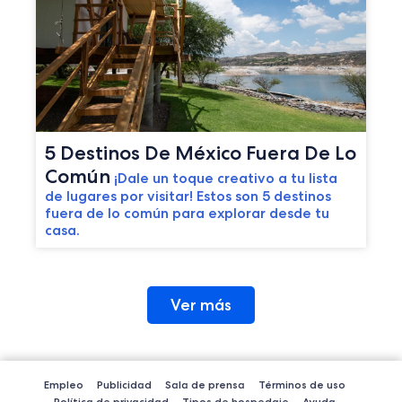
5 Destinos De México Fuera De Lo
Común
¡Dale un toque creativo a tu lista
de lugares por visitar! Estos son 5 destinos
fuera de lo común para explorar desde tu
casa.
Ver más
Empleo
Publicidad
Sala de prensa
Términos de uso
Política de privacidad
Tipos de hospedaje
Ayuda