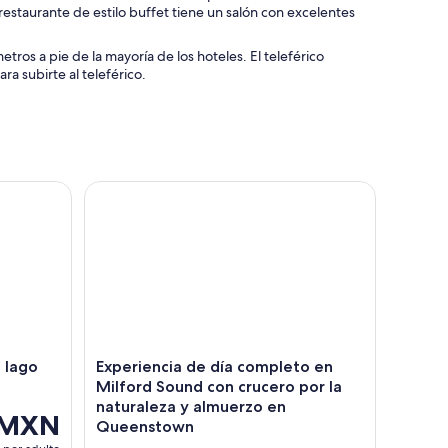
 restaurante de estilo buffet tiene un salón con excelentes
ros a pie de la mayoría de los hoteles. El teleférico
a subirte al teleférico.
lago Wakatipu
Experiencia de día completo en Milford Sound co
 lago
Experiencia de día completo en
Milford Sound con crucero por la
naturaleza y almuerzo en
 MXN
Queenstown