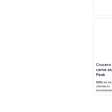
Crucero T
Crucero 
carne a
Peak
92%
de los
clientes lo
recomiend