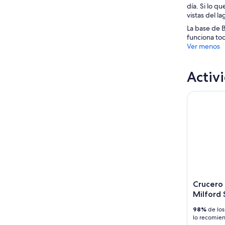
día. Si lo q
vistas del l
La base de B
funciona tod
Ver menos
Activ
Crucero po
Crucero 
Milford
98%
de los
lo recomie