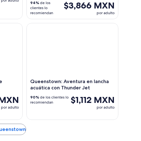
por adulto
$3,866 MXN
94%
de los
clientes lo
recomiendan
por adulto
Doubtful Sound
Queenstown: Aventura en lancha acuática con Thu
e
Queenstown: Aventura en lancha
acuática con Thunder Jet
 MXN
$1,112 MXN
90%
de los clientes lo
recomiendan
por adulto
por adulto
 Queenstown