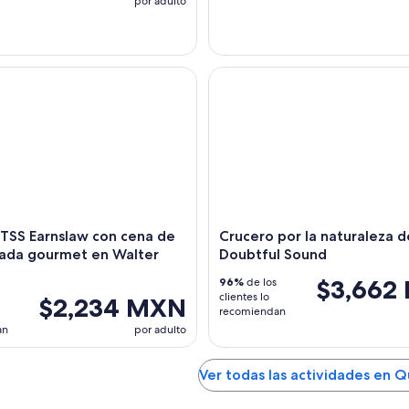
por adulto
SS Earnslaw con cena de carne asada gourmet en Walter Peak
Crucero por la naturaleza de 
TSS Earnslaw con cena de
Crucero por la naturaleza d
sada gourmet en Walter
Doubtful Sound
$3,662
96%
de los
clientes lo
$2,234 MXN
recomiendan
an
por adulto
Ver todas las actividades en