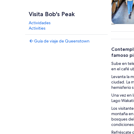
Visita Bob's Peak
Actividades
Tours
Activities
excursio
un d
Guía de viaje de Queenstown
Contempla
famoso pi
Sube en tele
en el café u
Levanta la m
ciudad. La 
hemisferio su
Una vez en l
Lago Wakati
Los visitant
montaña en u
bosques del
condiciones
Refréscate c