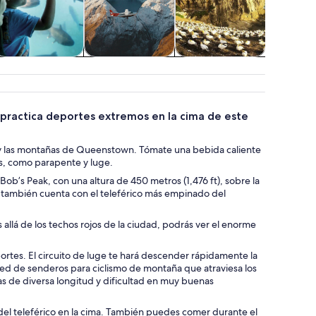
ultura e historia
Tours acuáticos y
Tours aéreos, en
Activi
cruceros
helicóptero y en
acuát
globo
aerostático
practica deportes extremos en la cima de este
gos y las montañas de Queenstown. Tómate una bebida caliente
es, como parapente y luge.
ob’s Peak, con una altura de 450 metros (1,476 ft), sobre la
, también cuenta con el teleférico más empinado del
allá de los techos rojos de la ciudad, podrás ver el enorme
rtes. El circuito de luge te hará descender rápidamente la
 red de senderos para ciclismo de montaña que atraviesa los
 de diversa longitud y dificultad en muy buenas
 del teleférico en la cima. También puedes comer durante el