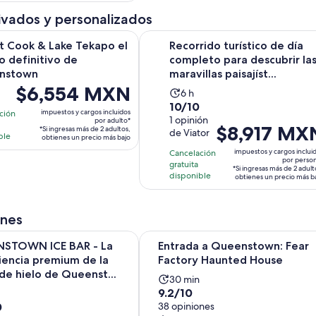
de
por
$3,827 MXN.
ivados y personalizados
adulto
por
Se abri
k & Lake Tekapo el combo definitivo de Queenstown
Recorrido turístico de día completo 
 Cook & Lake Tekapo el
Recorrido turístico de día
adulto
 definitivo de
completo para descubrir la
nstown
maravillas paisajíst...
El
$6,554 MXN
La
6 h
precio
10.0
10/10
ividad
actividad
impuestos y cargos incluidos
ción
es
de
1 opinión
a
por adulto*
dura
El
$8,917 MX
*Si ingresas más de 2 adultos,
de
de Viator
10
ble
6
obtienes un precio más bajo
precio
$6,554 MXN.
con
as
horas
impuestos y cargos inclui
Cancelación
es
por perso
por
1
gratuita
*Si ingresas más de 2 adult
de
disponible
adulto*
obtienes un precio más b
opinión
$8,917 MXN.
por
persona*
ones
N ICE BAR - La experiencia premium de la barra de hielo de
Entrada a Queenstown: Fear Fact
STOWN ICE BAR - La
Entrada a Queenstown: Fear
iencia premium de la
Factory Haunted House
de hielo de Queenst...
La
30 min
9.2
9.2/10
actividad
0
de
38 opiniones
vidad
dura