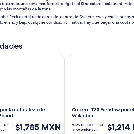
ue buscas es una cena más formal, dirígete el Stratosfare Restaurant. Este
ago y las montañas de la zona.
ob’s Peak está situada cerca del centro de Queenstown y está a pocos met
o el año y bajo cualquier condición climática. Hay que pagar una cuota par
idades
r la naturaleza de Milford Sound
Crucero TSS Earnslaw por el 
por la naturaleza de
Crucero TSS Earnslaw por el
 Sound
Wakatipu
$1,785 MXN
$1,214
 clientes
94%
de los clientes
ndan
lo recomiendan