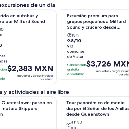
excursiones de un día
Se abrirá en una nuev
en autobús y crucero por Milford Sound
Excursión premium para grupos pe
rido en autobús y
Excursión premium para
ro por Milford Sound
grupos pequeños a Milford
Sound y crucero desde
30
Quee...
 o
La
ividad
13 h
9.8
9.8/10
actividad
a
0
de
913
dura
opiniones
10
13
as
nes
de Viator
con
horas
cadas
El
$3,726 MX
913
Cancelación
El
$2,383 MXN
precio
ación
gratuita
opiniones
utos
impuestos y cargos inclui
precio
es
disponible
ones
por adu
impuestos y cargos incluidos
es
ble
de
por adulto
de
$3,726 MXN.
$2,383 MXN.
 y actividades al aire libre
por
por
adulto
Se abrirá
enstown: paseo en lancha motora Skippers Canyon
Tour panorámico de medio día por
adulto
 Queenstown: paseo en
Tour panorámico de medio
a motora Skippers
día por El Señor de los Anillo
on
desde Queenstown
La
4 h 30
min
vidad
actividad