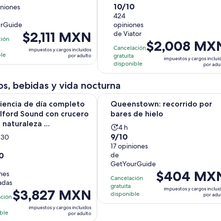
10.0
10/10
iniones
a
dura
de
424
4
rGuide
opiniones
10
as
horas
El
$2,111 MXN
de Viator
con
ción
y
El
$2,008 MX
precio
424
ones
Cancelación
30
impuestos y cargos incluidos
precio
es
ble
gratuita
por adulto
opiniones
impuestos y cargos inclui
minutos
es
de
disponible
por adu
de
$2,111 MXN.
$2,008 MXN.
s, bebidas y vida nocturna
por
por
adulto
a de día completo en Milford Sound con crucero por la natural
Queenstown: recorrido por bares 
iencia de día completo
Queenstown: recorrido por
adulto
lford Sound con crucero
bares de hielo
 naturaleza ...
La
4 h
9.0
9/10
 30
actividad
de
17 opiniones
ividad
dura
0
de
10
a
4
GetYourGuide
con
horas
El
$404 MX
nes
17
as
Cancelación
cadas
precio
gratuita
opiniones
impuestos y cargos inclui
El
$3,827 MXN
es
disponible
por adu
ación
precio
de
ones
impuestos y cargos incluidos
utos
es
ble
$404 MXN.
por adulto