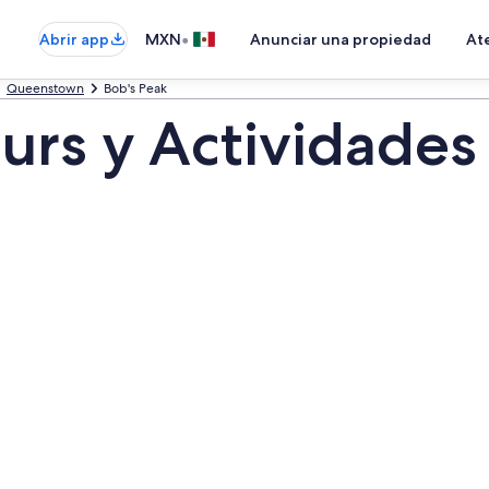
•
Abrir app
MXN
Anunciar una propiedad
Ate
Queenstown
Bob's Peak
urs y Actividades