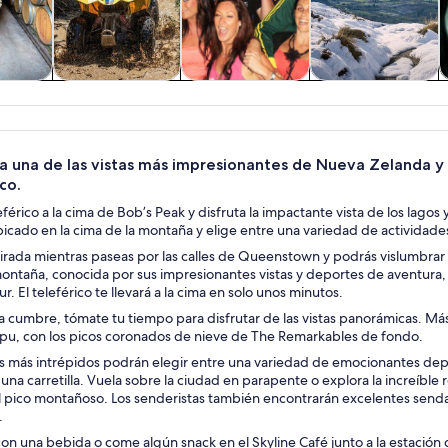
 y
Aventura y
Alimentos,
Tours privados y
C
nes de
actividades al
bebidas y vida
personalizados
ía
aire libre
nocturna
 una de las vistas más impresionantes de Nueva Zelanda y 
co.
férico a la cima de Bob’s Peak y disfruta la impactante vista de los la
bicado en la cima de la montaña y elige entre una variedad de actividad
irada mientras paseas por las calles de Queenstown y podrás vislumbrar B
montaña, conocida por sus impresionantes vistas y deportes de aventura
r. El teleférico te llevará a la cima en solo unos minutos.
a cumbre, tómate tu tiempo para disfrutar de las vistas panorámicas. Más 
pu, con los picos coronados de nieve de The Remarkables de fondo.
es más intrépidos podrán elegir entre una variedad de emocionantes depo
na carretilla. Vuela sobre la ciudad en parapente o explora la increíble
 pico montañoso. Los senderistas también encontrarán excelentes sendas
.
on una bebida o come algún snack en el Skyline Café junto a la estación