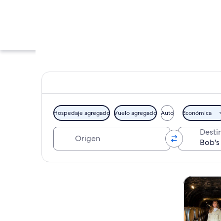
Hospedaje agregado
Vuelo agregado
Auto
Económica
Origen
Desti
Un helicóptero vue
Explorar mapa
Tours y ex