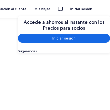
nción al cliente
Mis viajes
Iniciar sesión
Planear un viaje
Accede a ahorros al instante con los
Precios para socios
Iniciar sesión
Sugerencias