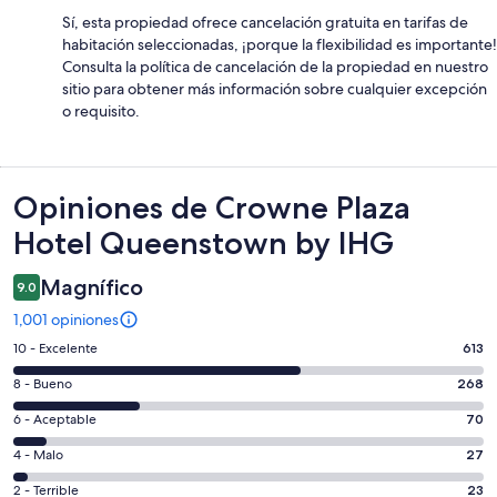
Sí, esta propiedad ofrece cancelación gratuita en tarifas de
habitación seleccionadas, ¡porque la flexibilidad es importante!
Consulta la política de cancelación de la propiedad en nuestro
sitio para obtener más información sobre cualquier excepción
o requisito.
Opiniones
Opiniones de Crowne Plaza
Hotel Queenstown by IHG
Magnífico
9.0
1,001 opiniones
Puntuación
10 - Excelente
613
de
Puntuación
8 - Bueno
268
10,
de
es
Puntuación
6 - Aceptable
70
8,
decir,
de
es
Puntuación
4 - Malo
27
Excelente.
6,
decir,
de
Basada
es
Puntuación
2 - Terrible
23