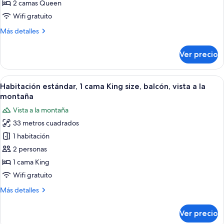
2
2 camas Queen
camas
Wifi gratuito
Queen
Más
Más detalles
size,
detalles
balcón,
sobre
Ver precio
Habitación
vista
estándar,
a
2
Abrir
Habitación de hotel con cama, escritor
la
7
camas
Habitación estándar, 1 cama King size, balcón, vista a la
todas
montaña
Queen
montaña
size,
las
Vista a la montaña
balcón,
fotos
vista
33 metros cuadrados
de
a
1 habitación
Habitación
la
montaña
estándar,
2 personas
1
1 cama King
cama
Wifi gratuito
King
Más
Más detalles
size,
detalles
balcón,
sobre
Ver precio
Habitación
vista