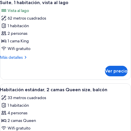
7
Suite, 1 habitación, vista al lago
todas
Vista al lago
las
62 metros cuadrados
fotos
de
1 habitación
Suite,
2 personas
1
1 cama King
habitación,
Wifi gratuito
vista
Más
Más detalles
al
detalles
lago
sobre
Ver precio
Suite,
1
habitación,
Abrir
Habitación de hotel con dos camas, un e
8
vista
Habitación estándar, 2 camas Queen size, balcón
todas
al
33 metros cuadrados
lago
las
1 habitación
fotos
de
4 personas
Habitación
2 camas Queen
estándar,
Wifi gratuito