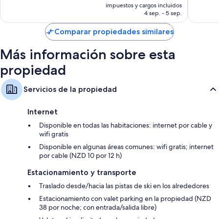
actual
impuestos y cargos incluidos
es
4 sep. - 5 sep.
de
$2,956 MXN
Comparar propiedades similares
Más información sobre esta
propiedad
Servicios de la propiedad
Internet
Disponible en todas las habitaciones: internet por cable y
wifi gratis
Disponible en algunas áreas comunes: wifi gratis; internet
por cable (NZD 10 por 12 h)
Estacionamiento y transporte
Traslado desde/hacia las pistas de ski en los alrededores
Estacionamiento con valet parking en la propiedad (NZD
38 por noche; con entrada/salida libre)