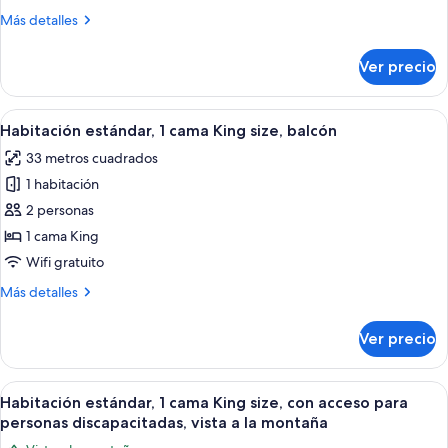
2
Más
Más detalles
camas
detalles
Queen
sobre
Ver precio
Habitación
size,
estándar,
balcón
2
Abrir
Habitación de hotel con cama, escritorio
7
camas
Habitación estándar, 1 cama King size, balcón
todas
Queen
33 metros cuadrados
size,
las
balcón
1 habitación
fotos
de
2 personas
Habitación
1 cama King
estándar,
Wifi gratuito
1
Más
Más detalles
cama
detalles
King
sobre
Ver precio
Habitación
size,
estándar,
balcón
1
Abrir
Minibar, caja de seguridad en la habita
6
cama
Habitación estándar, 1 cama King size, con acceso para
todas
King
personas discapacitadas, vista a la montaña
size,
las