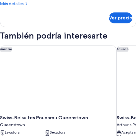
la
Más
Más detalles
King
montaña
detalles
size,
sobre
Ver precio
balcón,
Habitación
estándar,
vista
1
También podría interesarte
al
cama
lago
King
size,
Swiss-Belsuites Pounamu Queenstown
Swiss-Be
Anuncio
Anuncio
balcón,
vista
al
lago
Swiss-Belsuites Pounamu Queenstown
Swiss-Be
Queenstown
Arthur's P
Lavadora
Secadora
Acepta 