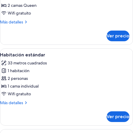
Habitación
lago
2 camas Queen
estándar,
Wifi gratuito
2
Más
Más detalles
camas
detalles
Queen
sobre
Ver precio
Habitación
size
estándar,
2
Abrir
Habitación de hotel con cama, escritorio
5
camas
Habitación estándar
todas
Queen
33 metros cuadrados
size
las
1 habitación
fotos
de
2 personas
Habitación
1 cama individual
estándar
Wifi gratuito
Más
Más detalles
detalles
sobre
Ver precio
Habitación
estándar
Abrir
Habitación de hotel con una cama grand