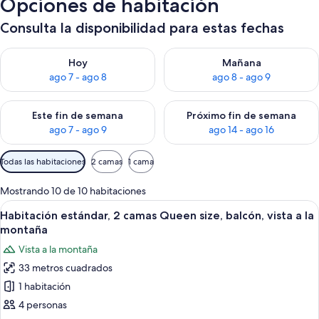
Opciones de habitación
Consulta la disponibilidad para estas fechas
Consulta la disponibilidad para hoy ago 7 - ago 8
Consulta la disponibilidad pa
Hoy
Mañana
ago 7 - ago 8
ago 8 - ago 9
Consulta la disponibilidad para este fin de semana ago 7 - ag
Consulta la disponibilidad par
Este fin de semana
Próximo fin de semana
ago 7 - ago 9
ago 14 - ago 16
Filtros
Todas las habitaciones
2 camas
1 cama
disponibles
para
Mostrando 10 de 10 habitaciones
las
Abrir
Habitación de hotel con dos camas, un e
7
Habitación estándar, 2 camas Queen size, balcón, vista a la
habitaciones
todas
montaña
las
Vista a la montaña
fotos
33 metros cuadrados
de
1 habitación
Habitación
estándar,
4 personas