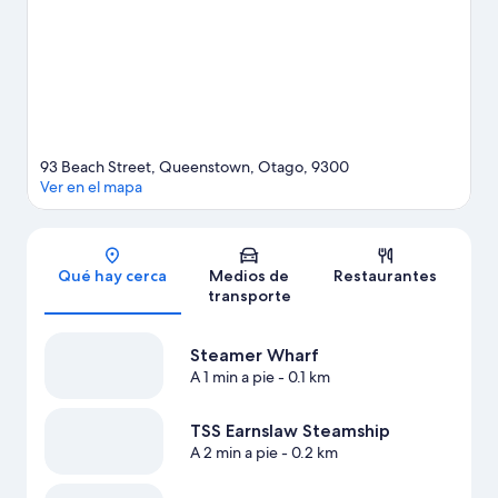
Diviértete en las montañas con traslados desde/hacia las pistas
de ski, una zona para esquiar y lugares para esquiar, o prueba
otras actividades al aire libre, como patinaje sobre hielo.
Visita
nuestra guía de Queenstown
93 Beach Street, Queenstown, Otago, 9300
Ver en el mapa
Sección del mapa
Qué hay cerca
Medios de
Restaurantes
transporte
Steamer Wharf
A 1 min a pie
- 0.1 km
TSS Earnslaw Steamship
A 2 min a pie
- 0.2 km