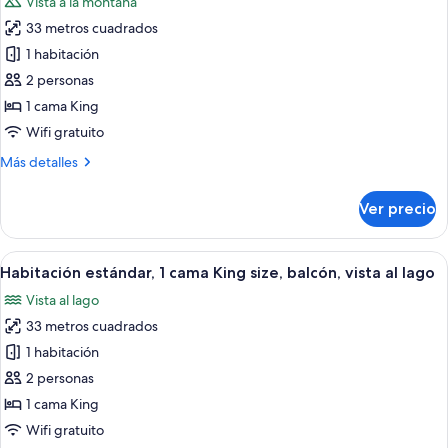
Vista a la montaña
balcón
fotos
33 metros cuadrados
de
1 habitación
Habitación
estándar,
2 personas
1
1 cama King
cama
Wifi gratuito
King
Más
Más detalles
size,
detalles
con
sobre
Ver precio
Habitación
acceso
estándar,
para
1
Abrir
Minibar, caja de seguridad en la habita
personas
9
cama
Habitación estándar, 1 cama King size, balcón, vista al lago
todas
discapacitadas,
King
Vista al lago
size,
las
vista
con
33 metros cuadrados
fotos
a
acceso
de
1 habitación
la
para
Habitación
personas
montaña
2 personas
discapacitadas,
estándar,
1 cama King
vista
1
Wifi gratuito
a
cama