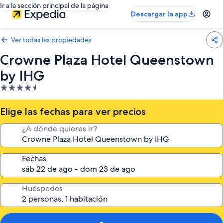
Ir a la sección principal de la página
Descargar la app
Ver todas las propiedades
Crowne Plaza Hotel Queenstown
by IHG
Propiedad
de
4.5
Elige las fechas para ver precios
estrellas
¿A dónde quieres ir?
Fechas
Huéspedes