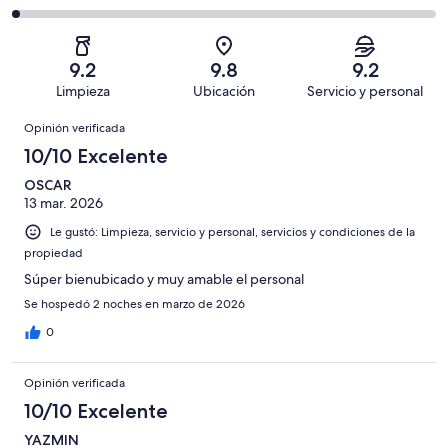
Bueno.
4,
en
decir,
de
Basada
es
613
Aceptable.
2,
en
decir,
de
Basada
es
268
Malo.
9.2
9.8
9.2
1001
en
decir,
de
Basada
Limpieza
Ubicación
Servicio y personal
opiniones
70
Terrible.
1001
en
Opiniones
de
Basada
opiniones
Opinión verificada
27
1001
en
de
10/10 Excelente
opiniones
23
1001
de
OSCAR
opiniones
13 mar. 2026
1001
opiniones
Le gustó: Limpieza, servicio y personal, servicios y condiciones de la
propiedad
Súper bienubicado y muy amable el personal
Se hospedó 2 noches en marzo de 2026
0
Opinión verificada
10/10 Excelente
YAZMIN