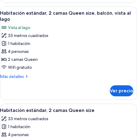
estándar,
a
1
Abrir
Minibar, caja de seguridad en la habita
la
9
cama
Habitación estándar, 2 camas Queen size, balcón, vista al
todas
montaña
King
lago
size,
las
Vista al lago
balcón,
fotos
vista
33 metros cuadrados
de
a
1 habitación
Habitación
la
montaña
estándar,
4 personas
2
2 camas Queen
camas
Wifi gratuito
Queen
Más
Más detalles
size,
detalles
balcón,
sobre
Ver precio
Habitación
vista
estándar,
al
2
Abrir
Habitación de hotel con dos camas, un e
lago
5
camas
Habitación estándar, 2 camas Queen size
todas
Queen
33 metros cuadrados
size,
las
balcón,
1 habitación
fotos
vista
de
4 personas
al