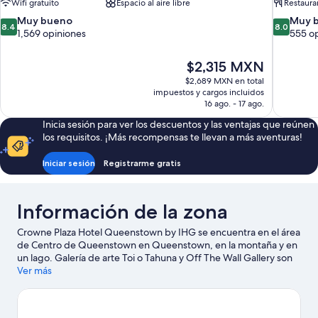
Wifi gratuito
Espacio al aire libre
Restaura
8.4
8.0
Muy bueno
Muy 
8.4
8.0
de
de
1,569 opiniones
555 o
10,
10,
Muy
Muy
El
$2,315 MXN
bueno,
bueno,
precio
$2,689 MXN en total
1,569
555
actual
impuestos y cargos incluidos
opiniones
opiniones
es
16 ago. - 17 ago.
de
Inicia sesión para ver los descuentos y las ventajas que reúnen
$2,315 MXN
los requisitos. ¡Más recompensas te llevan a más aventuras!
Iniciar sesión
Registrarme gratis
Información de la zona
Crowne Plaza Hotel Queenstown by IHG se encuentra en el área
de Centro de Queenstown en Queenstown, en la montaña y en
un lago. Galería de arte Toi o Tahuna y Off The Wall Gallery son
lugares culturales destacados, y algunos de los lugares cercanos
Ver más
donde se pueden hacer actividades incluyen Fear Factory
Queenstown y TSS Earnslaw Steamship. También vale la pena
conocer Underwater Observatory y Mini golf CaddyShack City.