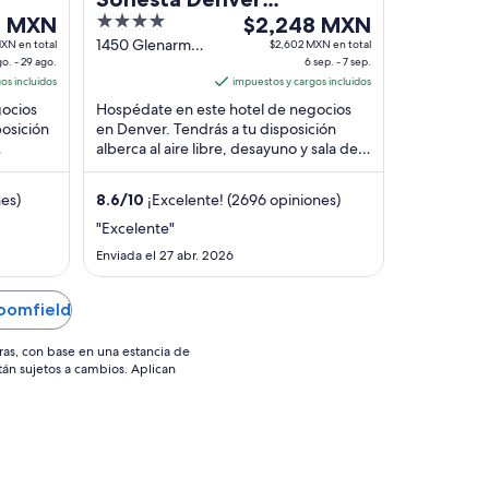
4
El
2 MXN
Downtown
$2,248 MXN
out
precio
1450 Glenarm
MXN en total
$2,602 MXN en total
o. - 29 ago.
Place Denver
6 sep. - 7 sep.
of
es
os incluidos
CO
impuestos y cargos incluidos
5
de
gocios
Hospédate en este hotel de negocios
MXN
$2,248 MXN
posición
en Denver. Tendrás a tu disposición
por
alberca al aire libre, desayuno y sala de
noche
s
fitness abierta las 24 horas. Nuestros
del
huéspedes ...
nes)
8.6
/
10
¡Excelente! (2696 opiniones)
6
sep
"Excelente"
al
Enviada el 27 abr. 2026
7
sep
oomfield
ras, con base en una estancia de
stán sujetos a cambios. Aplican