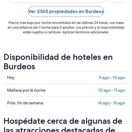
esperáramos a la gobernanta que lo arreglaría,
amigos ideal
pero aquello o ..."
buen ambie
Ver 2365 propiedades en Burdeos
Precio más bajo por noche encontrado en las últimas 24 horas, con base
en una estancia de 1 noche para 2 adultos. Los precios y la disponibilidad
están sujetos a cambios. Aplican términos adicionales.
Disponibilidad de hoteles en
Burdeos
Consultar
Hoy
9 ago - 10 ago
precios
en
Consultar
Mañana por la noche
10 ago - 11 ago
Burdeos
precios
para
en
Consultar
Próx. fin de semana
14 ago - 16 ago
hoy,
Burdeos
precios
9
para
en
Hospédate cerca de algunas de
ago
mañana
Burdeos
-
por
para
las atracciones destacadas de