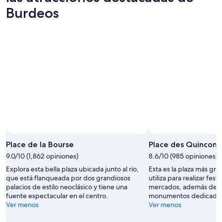
10
la
el
Burdeos
ago
noche,
próximo
10
fin
ago
de
-
semana,
11
14
ago
ago
-
16
ago
Place de la Bourse
Place des Quinconc
9.0/10 (1,862 opiniones)
8.6/10 (985 opiniones)
Explora esta bella plaza ubicada junto al río,
Esta es la plaza más gra
que está flanqueada por dos grandiosos
utiliza para realizar fest
palacios de estilo neoclásico y tiene una
mercados, además de q
fuente espectacular en el centro.
monumentos dedicados 
Ver menos
Ver menos