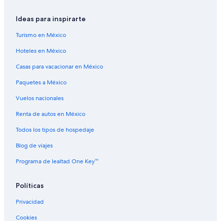
Hoteles en la playa en Triángulo de Oro de Burdeos
Ideas para inspirarte
Hoteles históricos en Triángulo de Oro de Burdeos
Hoteles con aguas termales en Triángulo de Oro de
Turismo en México
Burdeos
Hoteles en México
Hoteles con estacionamiento en Triángulo de Oro de
Casas para vacacionar en México
Burdeos
Hoteles en Triángulo de Oro de Burdeos
Paquetes a México
Vuelos nacionales
Renta de autos en México
Todos los tipos de hospedaje
Blog de viajes
Programa de lealtad One Key™
Políticas
Privacidad
Cookies