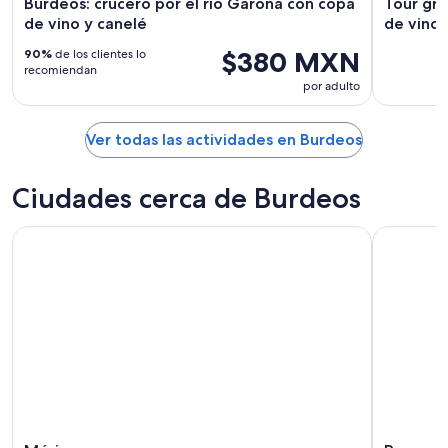
Burdeos: crucero por el río Garona con copa
Tour gra
de vino y canelé
de vino 
$380 MXN
90%
de los clientes lo
recomiendan
por adulto
Ver todas las actividades en Burdeos
Ciudades cerca de Burdeos