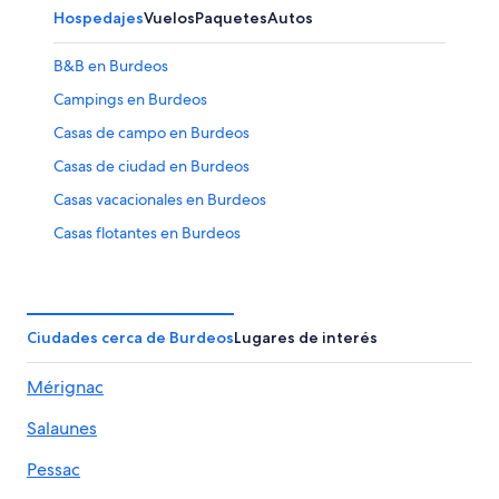
Hospedajes
Vuelos
Paquetes
Autos
B&B en Burdeos
Campings en Burdeos
Casas de campo en Burdeos
Casas de ciudad en Burdeos
Casas vacacionales en Burdeos
Casas flotantes en Burdeos
Castillos en Burdeos
Centros vacacionales en Burdeos
Condominios en Burdeos
Ciudades cerca de Burdeos
Lugares de interés
Cruceros en Burdeos
Mérignac
Apartamentos en Burdeos
Salaunes
Hoteles haciendas en Burdeos
Hostales en Burdeos
Pessac