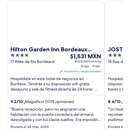
Hilton Garden Inn Bordeaux Centre
JOST Hôtel 
Hilton Garden Inn Bordeaux
JOST Hô
4
El
3
Centre
$1,531 MXN
Gare Sa
out
precio
out
17 Allée de Rio Bordeaux
18 Rue des A
$1,832 MXN en total
16 ago. - 17 ago.
Germain Bo
of
es
of
impuestos y cargos incluidos
Gironde
5
de
5
Hospédate en este hotel de negocios en
Hospédate e
$1,531 MXN
Burdeos. Tendrás a tu disposición wifi gratis,
disposición w
por
desayuno y sala de fitness abierta las 24 horas.
bares o lou
noche
Nuestros huéspedes destacan ...
atención ...
del
9.2
/
10
¡Magnífico! (1019 opiniones)
8.6
/
10
¡Exce
16
"Buena recepción, pero no asignaron una
"Un hostel 
ago
habitación con la puerta corredera del armario
recomendad
al
descolgada y con los clavos sueltos. Era imposible
pudimos disf
17
que al limpiar la habitación nadie se diera cuenta
tardeo con 
Enviada el 28 may. 2026
Enviada el 1 j
ago
del despropósito. Al indicarlo nos dijeron que
italiano y u