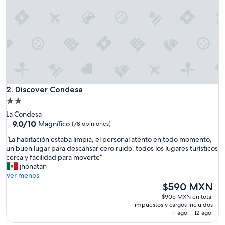
a
c
i
ó
n
y
e
l
e
Discover Condesa
s
2. Discover Condesa
p
Propiedad
a
de
La Condesa
c
2.0
9.0
9.0/10
Magnífico
(78 opiniones)
i
de
estrellas
o
“
“La habitación estaba limpia, el personal atento en todo momento,
10,
e
L
un buen lugar para descansar cero ruido, todos los lugares turísticos
Magnífico,
s
a
cerca y facilidad para moverte”
(78
t
h
jhonatan
opiniones)
a
a
Ver menos
i
b
El
$590 MXN
n
i
precio
$905 MXN en total
c
t
actual
impuestos y cargos incluidos
r
a
es
11 ago. - 12 ago.
e
c
de
i