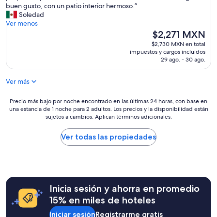
e
e
u
e
buen gusto, con un patio interior hermoso.”
(376
n
s
y
n
Soledad
opiniones)
g
i
a
l
Ver menos
e
n
t
u
El
$2,271 MXN
n
o
e
g
precio
$2,730 MXN en total
e
l
n
a
actual
impuestos y cargos incluidos
r
o
t
r
es
29 ago. - 30 ago.
a
r
o
p
de
l
e
s
a
$2,271 MXN
e
g
Ver más
,
r
s
i
h
a
t
s
e
Precio
d
Precio más bajo por noche encontrado en las últimas 24 horas, con base en
a
t
una estancia de 1 noche para 2 adultos. Los precios y la disponibilidad están
r
más
e
b
r
sujetos a cambios. Aplican términos adicionales.
m
bajo
s
a
a
o
por
c
n
r
s
noche
a
Ver todas las propiedades
l
o
o
encontrado
n
i
n
l
en
s
m
p
u
las
a
p
e
g
últimas
r
i
r
a
24
c
a
o
Inicia sesión y ahorra en promedio
r
horas,
e
s
l
,
con
r
15% en miles de hoteles
y
a
d
base
o
b
m
Iniciar sesión
Registrarme gratis
e
en
r