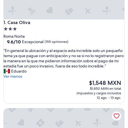
Casa Oliva
1. Casa Oliva
Propiedad
de
Roma Norte
3.0
9.6
9.6/10
Excepcional
(155 opiniones)
de
estrellas
“
“En general la ubicación y el espacio esta increible solo un pequeño
10,
E
tema ya que pague con anticipación y no se si no lo registraron pero
Excepcional,
n
la manera en la que me pidieron información sobre el pago de mi
(155
g
estadia fue un poco invasivo, fuera de eso todo increíble.”
opiniones)
e
Eduardo
n
Ver menos
e
El
$1,548 MXN
r
precio
$1,850 MXN en total
a
actual
impuestos y cargos incluidos
l
es
12 ago. - 13 ago.
l
de
a
$1,548 MXN
Discover Condesa
u
b
i
c