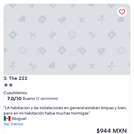
i
$590 MXN
b
The 222
ó
l
n
e
e
s
s
o
t
l
a
o
b
u
a
n
l
p
i
e
m
q
p
u
i
e
The 222
a
3. The 222
ñ
,
Propiedad
o
e
de
t
Cuauhtémoc
l
e
2.0
7.0
7.0/10
Bueno
(2 opiniones)
p
m
de
estrellas
e
“
a
“LA habitacion y las instalaciones en general estaban limpias y bien,
10,
r
L
y
pero en mi habitación habia muchas hormigas”
Bueno,
s
A
a
Abiguel
(2
o
h
q
Ver menos
opiniones)
n
a
u
El
$944 MXN
a