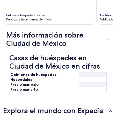
i
o
e
t
a
r
p
i
m
m
a
c
lariza
(se hospedó 1 noches)
Andrea
(se
u
a
r
o
Publicada hace menos de 1 hora
Publicada 
c
c
a
s
h
i
d
c
a
ó
o
e
Más información sobre
s
n
p
r
h
s
o
Ciudad de México
c
o
o
r
a
r
b
S
y
m
r
r
f
Casas de huéspedes en
i
e
a
a
g
e
Ciudad de México en cifras
S
c
a
l
a
i
s
p
r
l
Opiniones de huéspedes
”
a
a
i
Hospedajes
g
,
d
Precio más bajo
o
c
a
Precio más alto
d
o
d
e
n
p
m
l
a
i
o
r
Explora el mundo con Expedia
e
z
a
s
a