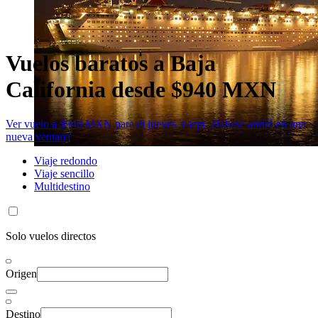
Vuelos baratos a Baja
California desde $940 MXN
Ver vuelo a $940 MXN para el jueves 3 sept. 2026
Se abrirá en una
nueva ventana
Viaje redondo
Viaje sencillo
Multidestino
Solo vuelos directos
Origen
Destino