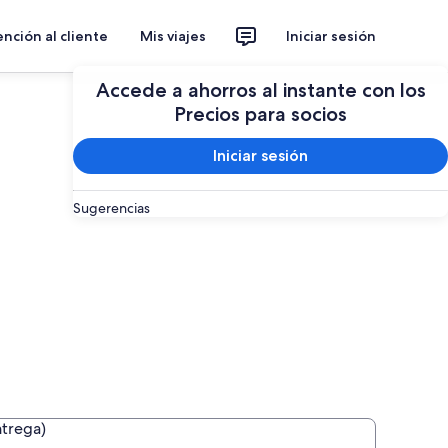
nción al cliente
Mis viajes
Iniciar sesión
Planear un viaje
Accede a ahorros al instante con los
Precios para socios
Iniciar sesión
Sugerencias
ntrega)