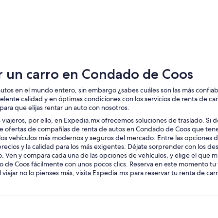
Berlin
r un carro en Condado de Coos
 autos en el mundo entero, sin embargo ¿sabes cuáles son las más confi
elente calidad y en óptimas condiciones con los servicios de renta de 
ra que elijas rentar un auto con nosotros.
 viajeros, por ello, en Expedia.mx ofrecemos soluciones de traslado. Si 
d de ofertas de compañías de renta de autos en Condado de Coos que te
os vehículos más modernos y seguros del mercado. Entre las opciones de
recios y la calidad para los más exigentes. Déjate sorprender con los de
 Ven y compara cada una de las opciones de vehículos, y elige el que más
de Coos fácilmente con unos pocos clics. Reserva en este momento tu v
 viajar no lo pienses más, visita Expedia.mx para reservar tu renta de c