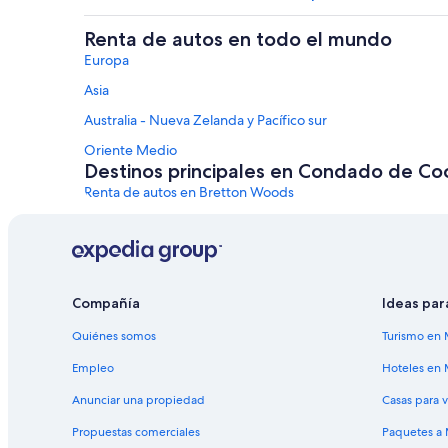
Renta de autos en todo el mundo
Europa
Asia
Australia - Nueva Zelanda y Pacífico sur
Oriente Medio
Destinos principales en Condado de Co
Renta de autos en Bretton Woods
Renta de autos en Milán
Alquiler de autos en otros destinos
Renta de autos en Las Vegas
Renta de autos en Orlando
Compañía
Ideas par
Renta de autos en París
Quiénes somos
Turismo en 
Renta de autos en Miami
Empleo
Hoteles en 
Renta de autos en Roma
Anunciar una propiedad
Casas para 
Renta de autos en Riviera Maya
Propuestas comerciales
Paquetes a
Renta de autos en San Francisco