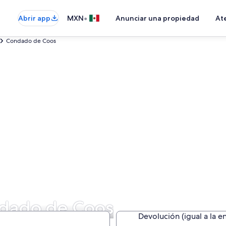
•
Abrir app
MXN
Anunciar una propiedad
Ate
Condado de Coos
ndado de Coos
Devolución (igual a la e