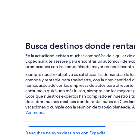
Bretton Woods
Busca destinos donde renta
En la actualidad existen muchas compañías de alquiler de
Expedia.mx te asesore para encontrar un automóvil de exc
promociones con las compañías de mayor reconocimiento pa
Siempre nuestro objetivo es satisfacer las demandas de los
cómoda y rentable para trasladarte, con la gran cantida
hemos asociado con las empresas de autos para ofrecerte l
consumo o quizá uno más lujoso, siempre con los mejores p
Coos que nuestros expertos han compilado en nuestro sitio.
descubrir muchos destinos donde rentar autos en Condado 
vacaciones o cumple con la reunión de trabajo planeada. Al
Ver menos
Descubre nuevos destinos con Expedia