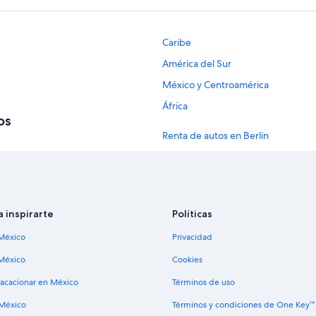
Caribe
América del Sur
México y Centroamérica
África
os
Renta de autos en Berlin
Renta de autos en Nueva York
Renta de autos en Londres
a inspirarte
Políticas
Renta de autos en Cancún
México
Privacidad
Renta de autos en Los Ángeles
México
Cookies
Renta de autos en Punta Cana
vacacionar en México
Términos de uso
Renta de autos en Barcelona
 México
Términos y condiciones de One Key™
Renta de autos en Condado de Sa