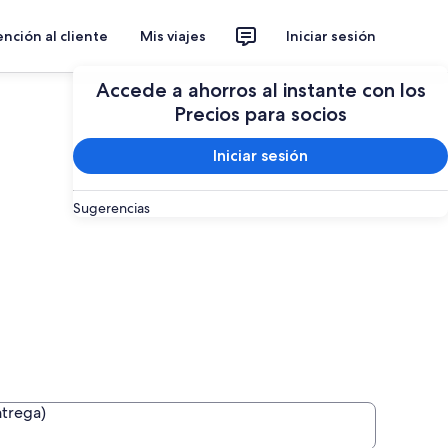
nción al cliente
Mis viajes
Iniciar sesión
Planear un viaje
Accede a ahorros al instante con los
Precios para socios
Iniciar sesión
Sugerencias
ntrega)