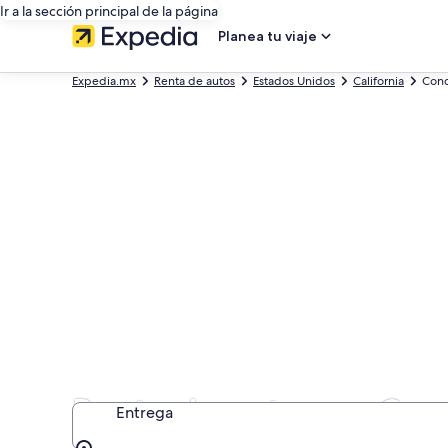
Ir a la sección principal de la página
Planea tu viaje
Expedia.mx
Renta de autos
Estados Unidos
California
Cond
Renta de autos en Co
Entrega