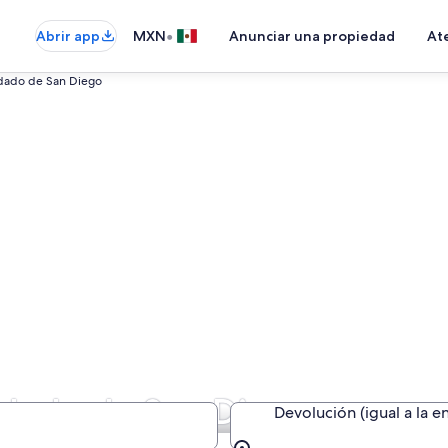
•
Abrir app
MXN
Anunciar una propiedad
Ate
ado de San Diego
ndado de San Diego
Devolución (igual a la e