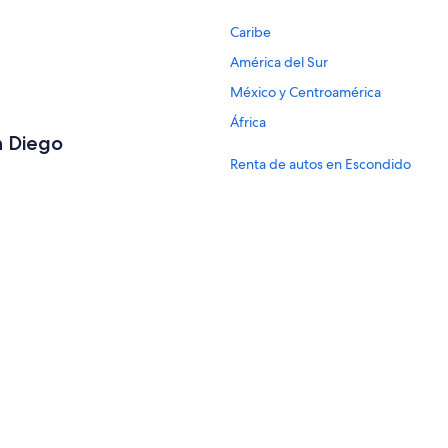
Caribe
América del Sur
México y Centroamérica
África
n Diego
Renta de autos en Escondido
Renta de autos en Oceanside
Renta de autos en Chula Vista
Renta de autos en Encinitas
Renta de autos en El Cajón
Renta de autos en Solana Beach
Renta de autos en Nueva York
Renta de autos en Londres
Renta de autos en Cancún
Renta de autos en Los Ángeles