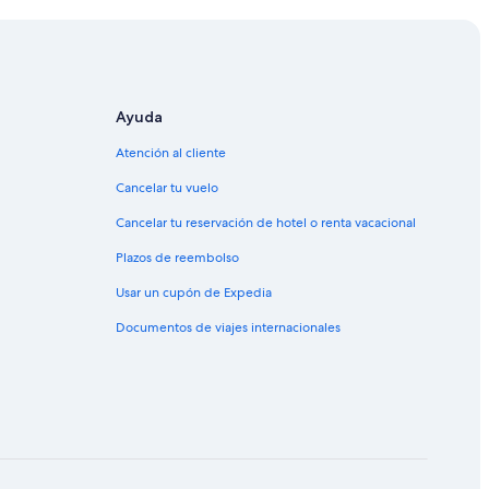
n Diego
Ayuda
Atención al cliente
dado de San Diego
Cancelar tu vuelo
do de San Diego
Cancelar tu reservación de hotel o renta vacacional
o de San Diego
Plazos de reembolso
ndado de San Diego
Usar un cupón de Expedia
dado de San Diego
Documentos de viajes internacionales
do de San Diego
o de San Diego
o de San Diego
 de San Diego