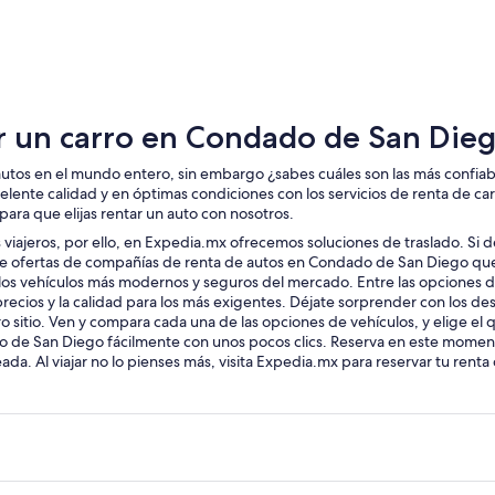
Chula Vista
Escondi
r un carro en Condado de San Die
 autos en el mundo entero, sin embargo ¿sabes cuáles son las más confi
elente calidad y en óptimas condiciones con los servicios de renta de 
ra que elijas rentar un auto con nosotros.
 viajeros, por ello, en Expedia.mx ofrecemos soluciones de traslado. Si
d de ofertas de compañías de renta de autos en Condado de San Diego q
os vehículos más modernos y seguros del mercado. Entre las opciones de
recios y la calidad para los más exigentes. Déjate sorprender con los de
itio. Ven y compara cada una de las opciones de vehículos, y elige el qu
 de San Diego fácilmente con unos pocos clics. Reserva en este moment
ada. Al viajar no lo pienses más, visita Expedia.mx para reservar tu ren