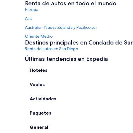
Renta de autos en todo el mundo
Europa
Asia
Australia - Nueva Zelanda y Pacífico sur
Oriente Medio
Destinos principales en Condado de Sa
Renta de autos en San Diego
Renta de autos en Carlsbad
Últimas tendencias en Expedia
Renta de autos en La Jolla
Hoteles
Renta de autos en Coronado
Vuelos
Renta de autos en Del Mar
Renta de autos en San Marcos
Actividades
Alquiler de autos en otros destinos
Renta de autos en Las Vegas
Paquetes
Renta de autos en Orlando
Renta de autos en París
General
Renta de autos en Miami