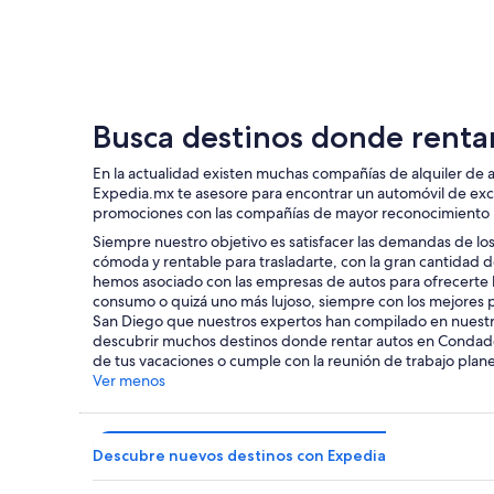
San Diego
Busca destinos donde renta
En la actualidad existen muchas compañías de alquiler de
Expedia.mx te asesore para encontrar un automóvil de exc
promociones con las compañías de mayor reconocimiento pa
Siempre nuestro objetivo es satisfacer las demandas de los
cómoda y rentable para trasladarte, con la gran cantida
hemos asociado con las empresas de autos para ofrecerte l
consumo o quizá uno más lujoso, siempre con los mejores p
San Diego que nuestros expertos han compilado en nuestro s
descubrir muchos destinos donde rentar autos en Condado
de tus vacaciones o cumple con la reunión de trabajo plane
Ver menos
Descubre nuevos destinos con Expedia