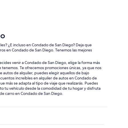
do
Carlsbad
go
ables? ¿E incluso en Condado de San Diego? Deja que
carros en Condado de San Diego. Tenemos las mejores
 decides venir a Condado de San Diego, elige la forma más
ue tenemos. Te ofrecemos promociones únicas, ya que nos
 autos de alquiler, puedes elegir aquellos de bajo
scuentos increíbles en alquiler de autos en Condado de
e más se adapta al tipo de viaje que realizarás. Puedes
o tu vehículo desde la comodidad de tu hogar y disfruta
ta de carro en Condado de San Diego.