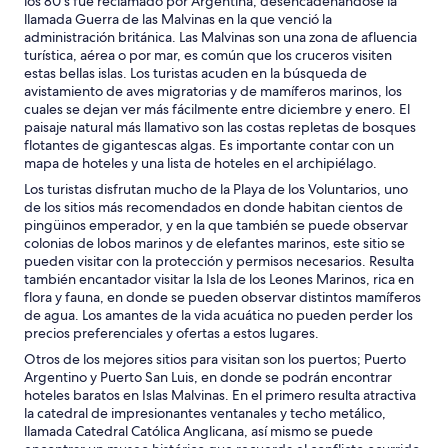
los 80’s fue reclamado por Argentina, desencadenándose la
llamada Guerra de las Malvinas en la que venció la
administración británica. Las Malvinas son una zona de afluencia
turística, aérea o por mar, es común que los cruceros visiten
estas bellas islas. Los turistas acuden en la búsqueda de
avistamiento de aves migratorias y de mamíferos marinos, los
cuales se dejan ver más fácilmente entre diciembre y enero. El
paisaje natural más llamativo son las costas repletas de bosques
flotantes de gigantescas algas. Es importante contar con un
mapa de hoteles y una lista de hoteles en el archipiélago.
Los turistas disfrutan mucho de la Playa de los Voluntarios, uno
de los sitios más recomendados en donde habitan cientos de
pingüinos emperador, y en la que también se puede observar
colonias de lobos marinos y de elefantes marinos, este sitio se
pueden visitar con la protección y permisos necesarios. Resulta
también encantador visitar la Isla de los Leones Marinos, rica en
flora y fauna, en donde se pueden observar distintos mamíferos
de agua. Los amantes de la vida acuática no pueden perder los
precios preferenciales y ofertas a estos lugares.
Otros de los mejores sitios para visitan son los puertos; Puerto
Argentino y Puerto San Luis, en donde se podrán encontrar
hoteles baratos en Islas Malvinas. En el primero resulta atractiva
la catedral de impresionantes ventanales y techo metálico,
llamada Catedral Católica Anglicana, así mismo se puede