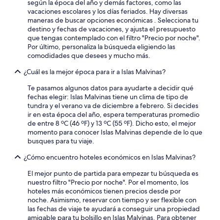
según la época del año y demás factores, como las
vacaciones escolares y los días feriados. Hay diversas
maneras de buscar opciones económicas . Selecciona tu
destino y fechas de vacaciones, y ajusta el presupuesto
que tengas contemplado con el filtro "Precio por noche".
Por último, personaliza la búsqueda eligiendo las
comodidades que desees y mucho más.
¿Cuál es la mejor época para ir a Islas Malvinas?
Te pasamos algunos datos para ayudarte a decidir qué
fechas elegir: Islas Malvinas tiene un clima de tipo de
tundra y el verano va de diciembre a febrero. Si decides
ir en esta época del año, espera temperaturas promedio
de entre 8 ºC (46 ºF) y 13 ºC (55 ºF). Dicho esto, el mejor
momento para conocer Islas Malvinas depende de lo que
busques para tu viaje.
¿Cómo encuentro hoteles económicos en Islas Malvinas?
El mejor punto de partida para empezar tu búsqueda es
nuestro filtro "Precio por noche". Por el momento, los
hoteles más económicos tienen precios desde por
noche. Asimismo, reservar con tiempo y ser flexible con
las fechas de viaje te ayudará a conseguir una propiedad
amigable para tu bolsillo en Islas Malvinas. Para obtener