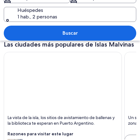
Huéspedes
1 hab., 2 personas
Una iglesia con una torre de reloj, una
Buscar
Las ciudades más populares de Islas Malvinas
Puerto Argentino
Port 
La vista de la isla, los sitios de avistamiento de ballenas y
Un sin
Islas, Observación de ballenas y Correr
la biblioteca te esperan en Puerto Argentino.
zona 
Razones para visitar este lugar