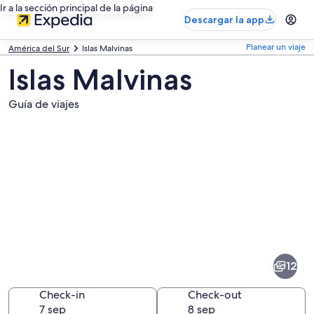
Ir a la sección principal de la página
Descargar la app
Planear un viaje
América del Sur
Islas Malvinas
Islas Malvinas
Guía de viajes
Fotos
de
Islas
12
Malvinas
Check-in
Check-out
7 sep
8 sep