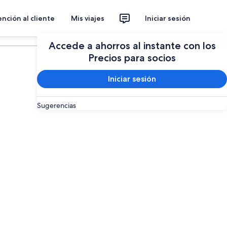
nción al cliente
Mis viajes
Iniciar sesión
Planear un viaje
Accede a ahorros al instante con los
Precios para socios
Iniciar sesión
Sugerencias