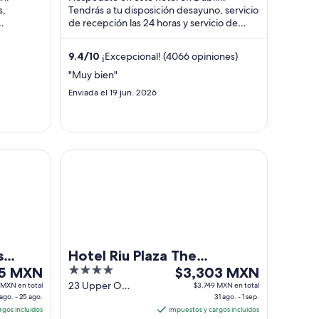
 MXN
$2,527 MXN
s,
Tendrás a tu disposición desayuno, servicio
por
de recepción las 24 horas y servicio de
noche
del
limpieza diario. Nuestros huéspedes
del
destacan ...
9.4
/
10
¡Excepcional! (4066 opiniones)
10
ago
"Muy bien"
al
Enviada el 19 jun. 2026
11
ago
Hotel Riu Plaza The Gresham Dublin
s
Hotel Riu Plaza The
4
El
35 MXN
Gresham Dublin
$3,303 MXN
out
precio
23 Upper O
 MXN en total
$3,749 MXN en total
ago. - 25 ago.
Connell Street
31 ago. - 1 sep.
of
es
rgos incluidos
Dublin Dublin
impuestos y cargos incluidos
5
de