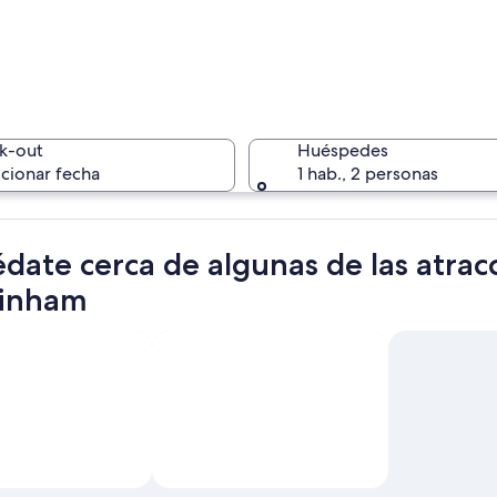
Un atrio 
k-out
Huéspedes
cionar fecha
1 hab., 2 personas
Un candad
date cerca de algunas de las atrac
ainham
niveles con una escalera central y ventanas en arco.