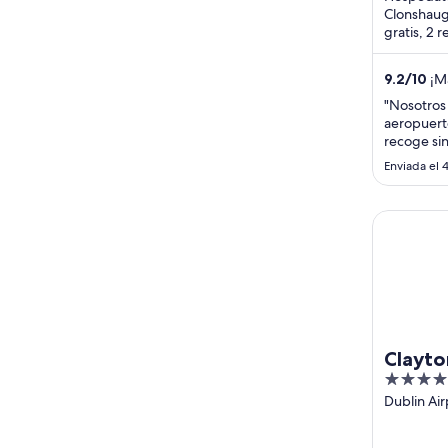
Clonshaugh
gratis, 2 
Nuestros 
y ...
9.2
/
10
¡Ma
"Nosotros 
aeropuerto
recoge sin
bien, la h
Enviada el 
necesario.
Clayton Ho
Clayto
4
Airpor
out
Dublin Air
Corballis 
of
5