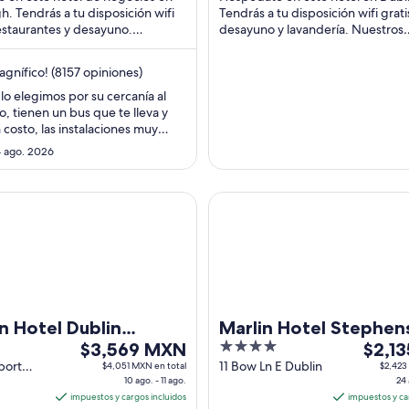
$2,594 MXN
$1,967
. Tendrás a tu disposición wifi
Tendrás a tu disposición wifi grati
por
por
restaurantes y desayuno.
desayuno y lavandería. Nuestros
noche
noche
huéspedes destacan el desayuno
huéspedes destacan la atención 
del
del
personal y la limpieza ...
gnífico! (8157 opiniones)
9
16
ago
ago
lo elegimos por su cercanía al
, tienen un bus que te lleva y
al
al
 costo, las instalaciones muy
10
17
abitación muy amplia con todo lo
4 ago. 2026
ago
ago
"
tel Dublin Airport Central
Marlin Hotel Stephens Green
n Hotel Dublin
Marlin Hotel Stephen
El
4
El
t Central
$3,569 MXN
Green
$2,1
precio
out
precio
port
11 Bow Ln E Dublin
$4,051 MXN en total
$2,423
Dublin
10 ago. - 11 ago.
24 
es
of
es
impuestos y cargos incluidos
impuestos y ca
de
5
de