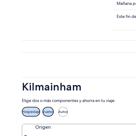
en
Consulta
Mañana po
Kilmain
precios
para
en
Consulta
Este fin 
hoy,
Kilmain
precios
7
para
en
ago
mañana
Kilmain
-
por
para
8
la
este
ago
noche,
fin
8
de
ago
semana,
-
7
9
ago
Kilmainham
ago
-
9
ago
Elige dos o más componentes y ahorra en tu viaje:
Hospedaje
Vuelos
Autos
Origen