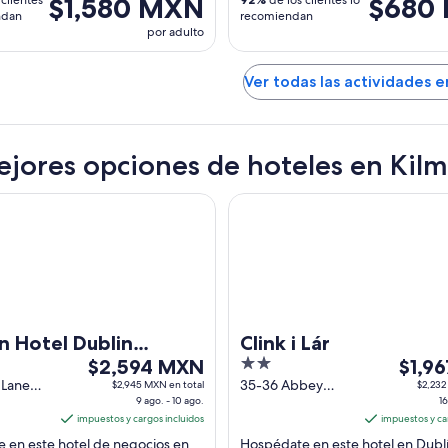
$1,580 MXN
$680
clientes
de los clientes lo
ndan
recomiendan
por adulto
Ver todas las actividades e
ejores opciones de hoteles en Ki
tel Dublin Airport
Clink i Lár
n Hotel Dublin
Clink i Lár
El
2
El
t
$2,594 MXN
$1,9
precio
out
precio
 Lane
35-36 Abbey
$2,945 MXN en total
$2,232
gh
9 ago. - 10 ago.
Street Upper.
16
es
of
es
impuestos y cargos incluidos
Dublin1 Dublin
impuestos y ca
de
5
de
 en este hotel de negocios en
Hospédate en este hotel en Dublí