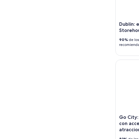
Dublín:
Storeho
90%
de los
recomiend
Go City: D
Go City:
con acce
atraccio
82%