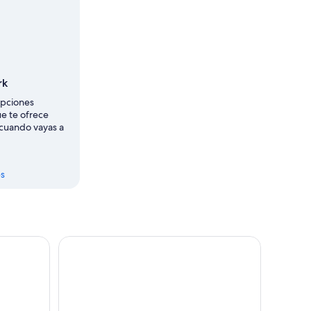
rk
opciones
e te ofrece
cuando vayas a
s
 día a Glendalough y Wicklow
Recorrido de 1 día por el barrio del Titanic y el tr