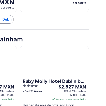
 MXN
por adulto
por adulto
n Dublín
lmainham
Ruby Molly Hotel Dublin by IHG
Ruby Molly Hotel Dublin by
4
El
67 MXN
IHG
$2,527 MXN
out
precio
26 - 33 Arran
 MXN en total
$2,868 MXN en total
 ago. - 17 ago.
Street East Dublin
10 ago. - 11 ago.
of
es
rgos incluidos
impuestos y cargos incluidos
5
de
n.
Hospédate en este hotel en Dublín.