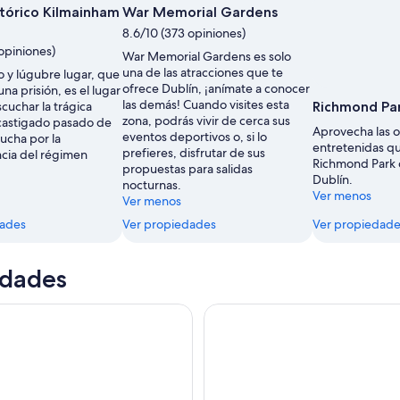
tórico Kilmainham
War Memorial Gardens
8.6/10 (373 opiniones)
opiniones)
War Memorial Gardens es solo
una de las atracciones que te
o y lúgubre lugar, que
ofrece Dublín, ¡anímate a conocer
una prisión, es el lugar
las demás! Cuando visites esta
scuchar la trágica
Richmond Pa
zona, podrás vivir de cerca sus
 castigado pasado de
Aprovecha las 
eventos deportivos o, si lo
lucha por la
entretenidas qu
prefieres, disfrutar de sus
cia del régimen
Richmond Park 
propuestas para salidas
Dublín.
nocturnas.
Ver menos
Ver menos
dades
Ver propiedades
Ver propiedade
idades
ntrada a la Guinness Storehouse
Desde Dublín: viaje de medio