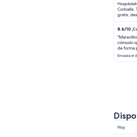
Hospédate
Corballis.
gratis, de
aeropuerto
8.6
/
10
¡Ex
"Maravillo
cómodo qu
de forma 
un vuelo,
Enviada el 6
aeropuert
serviciale
completo d
delicioso 
Dispo
Consulta
Hoy
precios