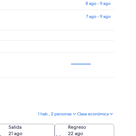
8 ago - 9 ago
7 ago - 9 ago
1 hab., 2 personas
Clase económica
Salida
Regreso
21 ago
22 ago