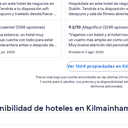
 en este hotel de negocios en
Hospédate en este hotel de nego
$3,569 MXN
$2,135
 Tendrás a tu disposición wifi
Dublín. Tendrás a tu disposición wi
por
por
sayuno y traslado desde/hacia el
desayuno y sala de fitness abierta
noche
noche
 gratis. Nuestros huéspedes ...
horas. Nuestros huéspedes destac
del
del
celente! (1358 opiniones)
9.2
/
10
¡Magnífico! (3249 opinion
10
24
ago
ago
sa estancia, un hotel muy
"Viajamos con bebé y el hotel nos 
e cuenta con todo para estar
un cuarto más amplio así como un
al
al
placentera antes o después de
Muy buena atención del personal
11
25
 ya que está sumamente cerca del
bastante callada la zona pero mu
 jul. 2026
ago
Enviada el 3 ago. 2026
ago
o. En recepción super amables y
ubicada"
s. Incluyó desayuno muy
e alimentos fríos y calientes,
Ver 1664 propiedades en Ki
todo. Además con ..."
Precio más bajo por noche encontrado en las últimas 24 ho
1 noche para 2 adultos. Los precios y la disponibilidad e
términos adicionales.
nibilidad de hoteles en Kilmainha
r