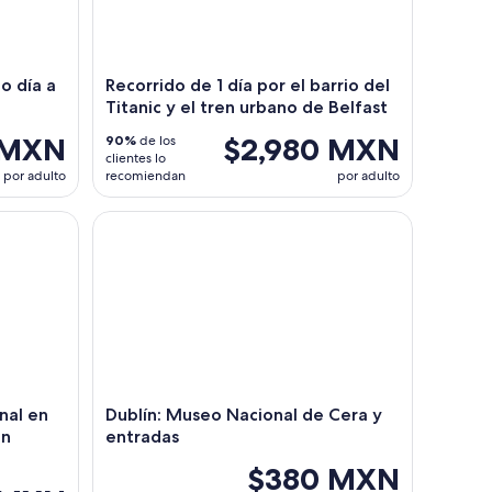
o día a
Recorrido de 1 día por el barrio del
Titanic y el tren urbano de Belfast
 MXN
$2,980 MXN
90%
de los
clientes lo
por adulto
recomiendan
por adulto
incipales
al en autobús con parada libre con comentarios en vivo
Dublín: Museo Nacional de Cera y entradas
inal en
Dublín: Museo Nacional de Cera y
on
entradas
$380 MXN