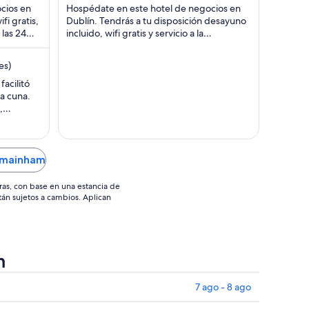
cios en
Hospédate en este hotel de negocios en
 MXN
$3,303 MXN
fi gratis,
Dublín. Tendrás a tu disposición desayuno
por
 las 24
incluido, wifi gratis y servicio a la
noche
an ...
habitación. Nuestros huéspedes destacan
del
...
es)
31
ago
facilitó
a cuna.
al
,
1
y bien
sep
lmainham
ras, con base en una estancia de
stán sujetos a cambios. Aplican
m
7 ago - 8 ago