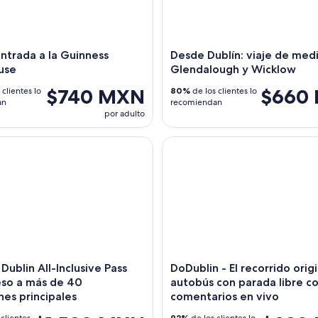
 entrada a la Guinness
Desde Dublín: viaje de medi
use
Glendalough y Wicklow
$740 MXN
$660
 clientes lo
80%
de los clientes lo
an
recomiendan
por adulto
ublin All-Inclusive Pass con acceso a más de 40 atracciones pr
DoDublin - El recorrido origin
 Dublin All-Inclusive Pass
DoDublin - El recorrido orig
so a más de 40
autobús con parada libre c
nes principales
comentarios en vivo
92%