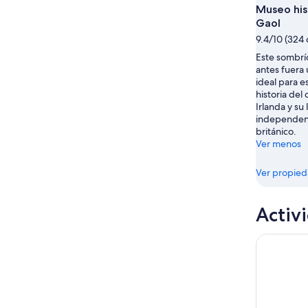
Museo his
Gaol
9.4/10 (324 
Este sombrí
antes fuera 
ideal para e
historia del
Irlanda y su 
independen
británico.
Ver menos
Ver propie
Activ
Dublín: e