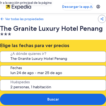
Ir a la sección principal de la página
Descargar la app
Ver todas las propiedades
The Granite Luxury Hotel Penang
Propiedad
de
3.0
Elige las fechas para ver precios
estrellas
¿A dónde quieres ir?
Fechas
Huéspedes
Buscar