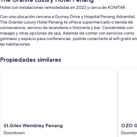
Hotel con instalaciones remodeladas en 2022 y cerca de KOMTAR
Con una ubicación cercana a Gurney Drive y Hospital Penang Adventist,
The Granite Luxury Hotel Penang te ofrece supermercado o tienda de
conveniencia, servicio de lavandería o tintorería y bar. Consiéntete con
masajes y otras opciones de spa. Además de contar con servicios como
gimnasio y espacio para conferencias, podrás conectarte al wifi gratis en
las habitaciones.
También podrás disfrutar de otros servicios, como:
Propiedades similares
Alberca techada y chapoteadero con salvavidas en la propiedad
St.Giles Wembley Penang
OZO Geo
Estacionamiento (con cargo), traslado desde el aeropuerto (con
cargo) y estación de carga para vehículos eléctricos
Acceso a un gimnasio en los alrededores, asistencia para compra de
tours o entradas y salón de fiestas
Botones, 3 salas de juntas y máquina expendedora
Las personas suelen dejar muy buenas opiniones de aspectos como
la atención del personal
Características de la habitación
St.Giles
OZO
St.Giles Wembley Penang
OZO G
Wembley
George
Las 152 habitaciones con muebles diferentes cuentan con amenidades,
Downtown
Downto
Penang
Town