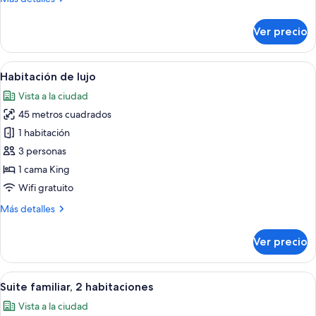
detalles
sobre
Ver precio
Premium
Plus
Room
Abrir
Un baño moderno con una bañera inde
8
King
Habitación de lujo
todas
Vista a la ciudad
las
45 metros cuadrados
fotos
de
1 habitación
Habitación
3 personas
de
1 cama King
lujo
Wifi gratuito
Más
Más detalles
detalles
sobre
Ver precio
Habitación
de
lujo
Abrir
Una habitación de hotel con una cama
5
Suite familiar, 2 habitaciones
todas
Vista a la ciudad
las