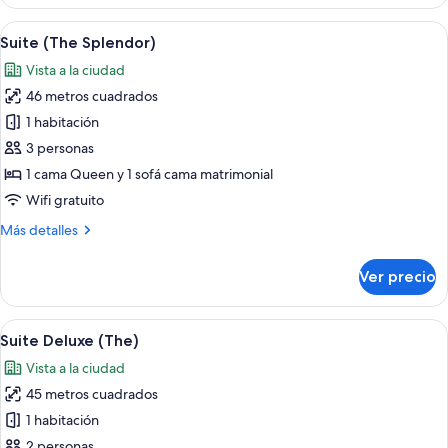
Plus
Room
Abrir
Una sala de estar moderna con un sofá
7
King
Suite (The Splendor)
todas
Vista a la ciudad
las
46 metros cuadrados
fotos
de
1 habitación
Suite
3 personas
(The
1 cama Queen y 1 sofá cama matrimonial
Splendor)
Wifi gratuito
Más
Más detalles
detalles
sobre
Ver precio
Suite
(The
Splendor)
Abrir
Habitación de hotel con dos camas, un 
7
Suite Deluxe (The)
todas
Vista a la ciudad
las
45 metros cuadrados
fotos
de
1 habitación
Suite
2 personas