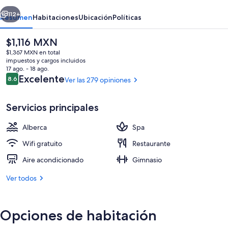
Hotel
erior
Siguiente
Penang
112+
Resumen
Habitaciones
Ubicación
Políticas
El
$1,116 MXN
precio
$1,367 MXN en total
actual
impuestos y cargos incluidos
es
17 ago. - 18 ago.
de
Opiniones
Excelente
8.6
Ver las 279 opiniones
8.6 de 10,
$1,116 MXN
Servicios principales
Alberca techada, acceso de 08:00 a 22
Alberca
Spa
Wifi gratuito
Restaurante
Aire acondicionado
Gimnasio
Ver todos
Opciones de habitación