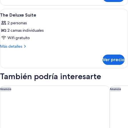
Suite
Abrir
Amenidades de baño | Regadera, regad
5
The Deluxe Suite
todas
2 personas
las
2 camas individuales
fotos
de
Wifi gratuito
The
Más
Más detalles
Deluxe
detalles
sobre
Suite
Ver precio
The
Deluxe
Suite
También podría interesarte
AC Hotel by Marriott Penang
Penang M
Anuncio
Anuncio