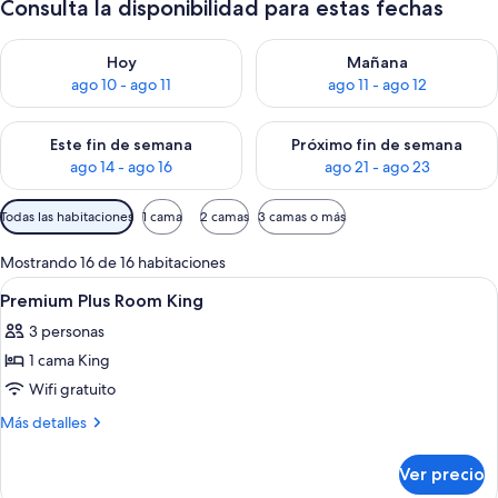
Consulta la disponibilidad para estas fechas
Consulta la disponibilidad para hoy ago 10 - ago 11
Consulta la disponibilidad par
Hoy
Mañana
ago 10 - ago 11
ago 11 - ago 12
Consulta la disponibilidad para este fin de semana ago 14 - ag
Consulta la disponibilidad pa
Este fin de semana
Próximo fin de semana
ago 14 - ago 16
ago 21 - ago 23
Filtros
Todas las habitaciones
1 cama
2 camas
3 camas o más
disponibles
para
Mostrando 16 de 16 habitaciones
las
Abrir
1 habitación y ropa de cama de alta ca
13
Premium Plus Room King
habitaciones
todas
3 personas
las
1 cama King
fotos
de
Wifi gratuito
Premium
Más
Más detalles
Plus
detalles
sobre
Room
Ver precio
Premium
King