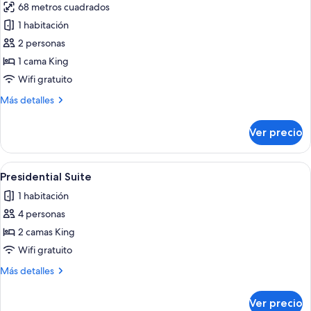
68 metros cuadrados
fotos
de
1 habitación
Darling
2 personas
Suite
1 cama King
Wifi gratuito
Más
Más detalles
detalles
sobre
Ver precio
Darling
Suite
Abrir
Habitación de hotel moderna con una c
12
Presidential Suite
todas
1 habitación
las
4 personas
fotos
de
2 camas King
Presidential
Wifi gratuito
Suite
Más
Más detalles
detalles
sobre
Ver precio
Presidential