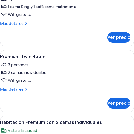
clásica
1 cama King y 1 sofá cama matrimonial
Wifi gratuito
Más
Más detalles
detalles
sobre
Ver precio
Suite
clásica
Abrir
1 habitación y ropa de cama de alta ca
9
Premium Twin Room
todas
3 personas
las
2 camas individuales
fotos
de
Wifi gratuito
Premium
Más
Más detalles
Twin
detalles
sobre
Room
Ver precio
Premium
Twin
Room
Abrir
Habitación de hotel con dos camas, un 
4
Habitación Premium con 2 camas individuales
todas
Vista a la ciudad
las