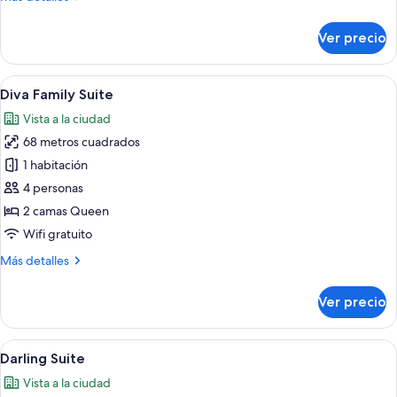
camas
detalles
Queen
sobre
Ver precio
size
Habitación
cuádruple
familiar,
Abrir
Un dormitorio moderno con una cama 
6
2
Diva Family Suite
todas
camas
Vista a la ciudad
Queen
las
size
68 metros cuadrados
fotos
de
1 habitación
Diva
4 personas
Family
2 camas Queen
Suite
Wifi gratuito
Más
Más detalles
detalles
sobre
Ver precio
Diva
Family
Suite
Abrir
Una habitación de hotel moderna con 
9
Darling Suite
todas
Vista a la ciudad
las