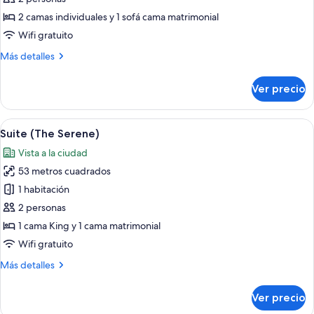
Deluxe
2 camas individuales y 1 sofá cama matrimonial
(The)
Wifi gratuito
Más
Más detalles
detalles
sobre
Ver precio
Suite
Deluxe
(The)
Abrir
Una habitación de hotel moderna con u
6
Suite (The Serene)
todas
Vista a la ciudad
las
53 metros cuadrados
fotos
de
1 habitación
Suite
2 personas
(The
1 cama King y 1 cama matrimonial
Serene)
Wifi gratuito
Más
Más detalles
detalles
sobre
Ver precio
Suite