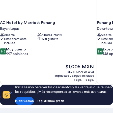
AC Hotel by Marriott Penang
Penang 
Bayan Lepas
Downtow
Alberca
Alberca infantil
Alberca
Estacionamiento
Wifi gratuito
Estacion
incluido
incluido
8.2
9.6
Muy bueno
Excep
8.2
9.6
de
de
997 opiniones
148 op
10,
10,
Muy
Excepcion
El
$1,005 MXN
bueno,
148
precio
997
opiniones
$1,241 MXN en total
actual
impuestos y cargos incluidos
opiniones
es
14 ago. - 15 ago.
de
Inicia sesión para ver los descuentos y las ventajas que reúnen
$1,005 MXN
los requisitos. ¡Más recompensas te llevan a más aventuras!
Iniciar sesión
Registrarme gratis