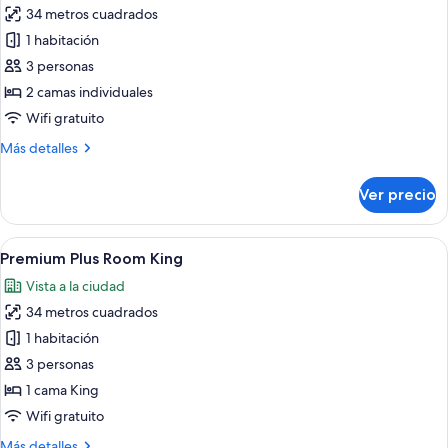
34 metros cuadrados
fotos
de
1 habitación
Habitación
3 personas
Premium
2 camas individuales
con
Wifi gratuito
2
Más
Más detalles
camas
detalles
individuales
sobre
Ver precio
Habitación
Premium
con
Abrir
Una habitación de hotel con una cama g
4
2
Premium Plus Room King
todas
camas
Vista a la ciudad
individuales
las
34 metros cuadrados
fotos
de
1 habitación
Premium
3 personas
Plus
1 cama King
Room
Wifi gratuito
King
Más
Más detalles