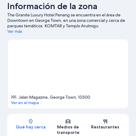
Información de la zona
The Granite Luxury Hotel Penang se encuentra en el área de
Downtown en George Town, en una zona comercial y cerca de
parques temáticos. KOMTAR y Templo Arulmigu
Balathandayuthapani son lugares emblemáticos, y la belleza
Ver más
natural del área puede apreciarse en Penang Hill y Playa
Ferringhi. No te pierdas ESCAPE Adventureplay.
Visita nuestra
guía de George Town
191. Jalan Magazine, George Town, 10300
Ver en el mapa
Sección del mapa
Qué hay cerca
Medios de
Restaurantes
transporte