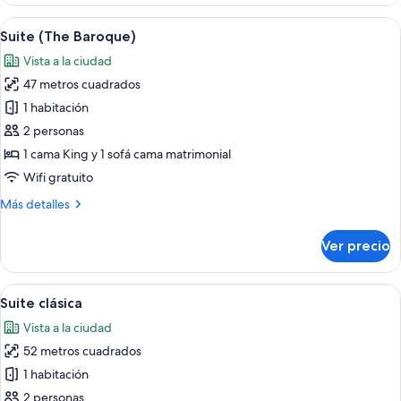
(The
Serene)
Abrir
Habitación de hotel con una cama grand
8
Suite (The Baroque)
todas
Vista a la ciudad
las
47 metros cuadrados
fotos
de
1 habitación
Suite
2 personas
(The
1 cama King y 1 sofá cama matrimonial
Baroque)
Wifi gratuito
Más
Más detalles
detalles
sobre
Ver precio
Suite
(The
Baroque)
Abrir
Una sala de estar moderna con una me
6
Suite clásica
todas
Vista a la ciudad
las
52 metros cuadrados
fotos
de
1 habitación
Suite
2 personas