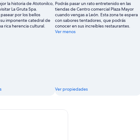
or la historia de Atotonilco,
Podrás pasar un rato entretenido en las
por
visitar La Gruta Spa.
tiendas de Centro comercial Plaza Mayor
Greg
pasear por los bellos
cuando vengas a León. Esta zona te espera
Jackson
ar su imponente catedral de
con sabores tentadores, que podrás
a rica herencia cultural.
conocer en sus increíbles restaurantes.
Ver menos
s
Ver propiedades