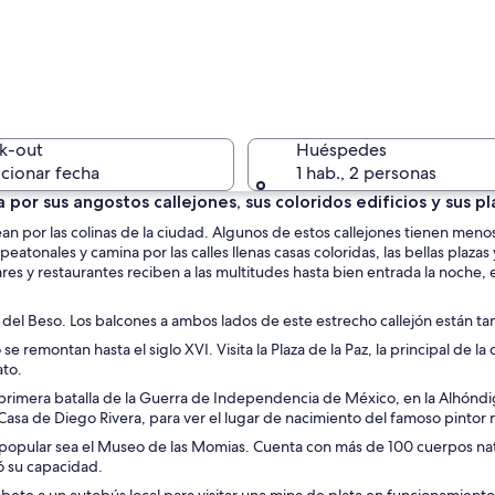
Una estre
k-out
Huéspedes
cionar fecha
1 hab., 2 personas
por sus angostos callejones, sus coloridos edificios y sus p
n por las colinas de la ciudad. Algunos de estos callejones tienen menos 
Una calle
eatonales y camina por las calles llenas casas coloridas, las bellas plaz
res y restaurantes reciben a las multitudes hasta bien entrada la noche, 
 del Beso. Los balcones a ambos lados de este estrecho callejón están tan
se remontan hasta el siglo XVI. Visita la Plaza de la Paz, la principal de
ro concurrido donde la gente compra y los vendedores ofrecen sus producto
ato.
 primera batalla de la Guerra de Independencia de México, en la Alhóndig
Casa de Diego Rivera, para ver el lugar de nacimiento del famoso pinto
pular sea el Museo de las Momias. Cuenta con más de 100 cuerpos natur
ó su capacidad.