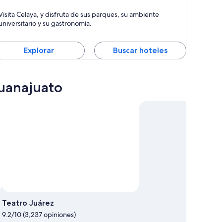
elaya
Visita Celaya, y disfruta de sus parques, su ambiente
ompras, Excursiones y Paseos a pie
universitario y su gastronomía.
Explorar
Buscar hoteles
Guanajuato
Teatro Juárez
9.2/10 (3,237 opiniones)