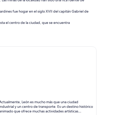
 Las minas de la localidad han sido una rica fuente de
rdines fue hogar en el siglo XVII del capitán Gabriel de
sta el centro de la ciudad, que se encuentra
eón
Actualmente, León es mucho más que una ciudad
ompras, Festivales y Museos
industrial y un centro de transporte. Es un destino histórico
animado que ofrece muchas actividades artísticas