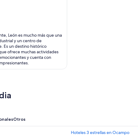
nte, León es mucho más que una
dustrial y un centro de
. Es un destino histórico
que ofrece muchas actividades
s emocionantes y cuenta con
 impresionantes.
dia
onales
Otros
Hoteles 3 estrellas en Ocampo