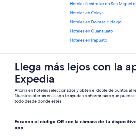
Hoteles 5 estrellas en San Miguel 
Hoteles en Celaya
Hoteles en Dolores Hidalgo
Hoteles en Guanajuato
Hoteles en Irapuato
Hoteles con desayuno incluido en 
Moteles en León
Llega más lejos con la a
Hoteles en Salvatierra
Expedia
Hoteles en San José Iturbide
Hoteles boutique en San Miguel d
Ahorra en hoteles seleccionados y obtén el doble de puntos al re
e
Nh Hotels en San Miguel de Allen
Nuestras ofertas en la app te ayudan a ahorrar para que puedas v
todo desde donde estés.
Hoteles en San Miguel de Allende
Hoteles en Silao
Escanea el código QR con la cámara de tu dispositiv
app.