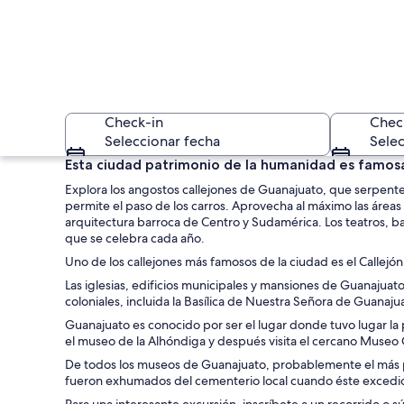
Check-in
Chec
Seleccionar fecha
Selec
Esta ciudad patrimonio de la humanidad es famosa 
Explora los angostos callejones de Guanajuato, que serpentea
permite el paso de los carros. Aprovecha al máximo las áreas p
arquitectura barroca de Centro y Sudamérica. Los teatros, ba
que se celebra cada año.
Uno de los callejones más famosos de la ciudad es el Callejón
Las iglesias, edificios municipales y mansiones de Guanajuato 
Un mercado calleje
coloniales, incluida la Basílica de Nuestra Señora de Guanaju
Guanajuato es conocido por ser el lugar donde tuvo lugar la
el museo de la Alhóndiga y después visita el cercano Museo 
De todos los museos de Guanajuato, probablemente el más po
fueron exhumados del cementerio local cuando éste excedi