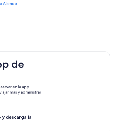
de Allende
León
pp de
e Allende
servar en la app.
de
iajar más y administrar
o y descarga la