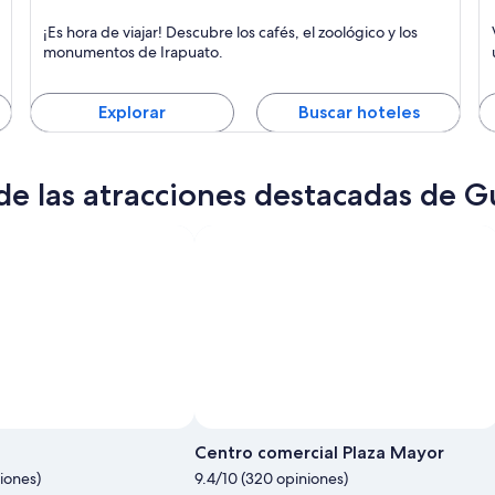
Irapuato
C
¡Es hora de viajar! Descubre los cafés, el zoológico y los
Comidas, Negocios y Compras
C
monumentos de Irapuato.
Explorar
Buscar hoteles
de las atracciones destacadas de 
Foto por Greg Jackson
Foto
de
Centro comercial Plaza Mayor
uso
iones)
9.4/10 (320 opiniones)
libre