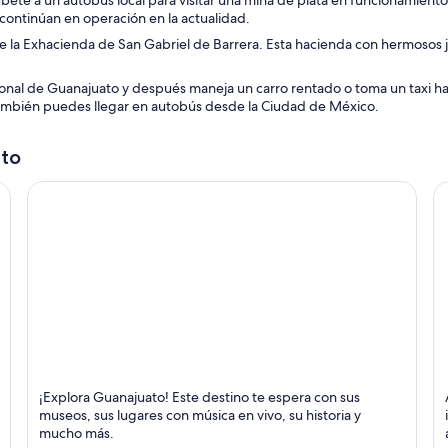
úbete a un autobús local para visitar una mina de plata en funcionamiento.
 continúan en operación en la actualidad.
de la Exhacienda de San Gabriel de Barrera. Esta hacienda con hermosos ja
ional de Guanajuato y después maneja un carro rentado o toma un taxi ha
También puedes llegar en autobús desde la Ciudad de México.
ato
Guanajuato
L
¡Explora Guanajuato! Este destino te espera con sus
Catedrales, Museos y Entretenimiento
C
museos, sus lugares con música en vivo, su historia y
mucho más.