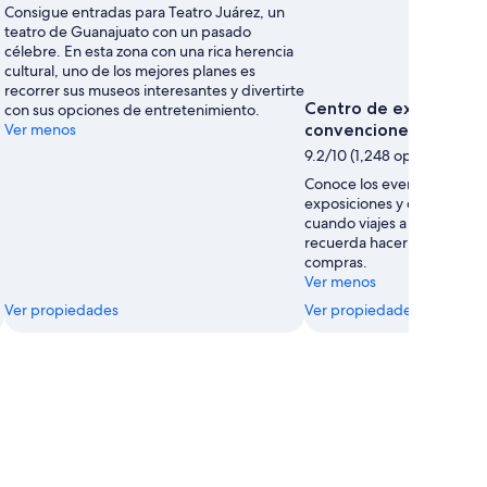
Consigue entradas para Teatro Juárez, un
teatro de Guanajuato con un pasado
célebre. En esta zona con una rica herencia
cultural, uno de los mejores planes es
recorrer sus museos interesantes y divertirte
Centro de exposicione
con sus opciones de entretenimiento.
Ver menos
convenciones Polifor
9.2/10 (1,248 opiniones)
Conoce los eventos que ha
exposiciones y convencion
cuando viajes a León. Cuan
recuerda hacer algo de tie
compras.
Ver menos
Ver propiedades
Ver propiedades