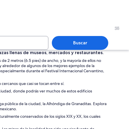
cha calle adoquinada flanqueada por edificios coloridos, un taxi verde y mesas
Calle adoquinada flanqueada
25
Buscar
lazas llenas de museos, mercados y restaurantes.
de 2 metros (6.5 pies) de ancho, y la mayoría de ellos no
 concurrida flanqueada por edificios de colores, con un árbol grande en el 
Un patio con setos bien cuid
as y alrededor de algunos de los mejores ejemplos de la
especialmente durante el Festival Internacional Cervantino,
 cercanos que casi se tocan entre sí.
 la ciudad, donde podrás ver muchos de estos edificios
s.
a pública de la ciudad, la Alhóndiga de Granaditas. Explora
r mexicano.
almente conservados de los siglos XIX y XX, los cuales