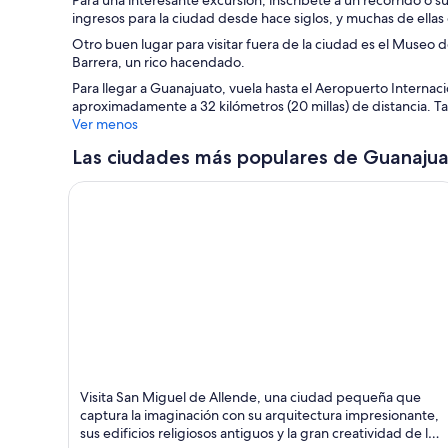
Para una interesante excursión, inscríbete a un recorrido o s
ingresos para la ciudad desde hace siglos, y muchas de ellas
Otro buen lugar para visitar fuera de la ciudad es el Museo 
Barrera, un rico hacendado.
Para llegar a Guanajuato, vuela hasta el Aeropuerto Internac
aproximadamente a 32 kilómetros (20 millas) de distancia. 
Ver menos
Las ciudades más populares de Guanaju
San Miguel de Allende
Visita San Miguel de Allende, una ciudad pequeña que
Catedrales, Iglesias y Arquitectura
captura la imaginación con su arquitectura impresionante,
sus edificios religiosos antiguos y la gran creatividad de los