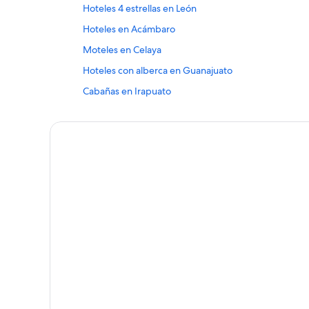
Hoteles 4 estrellas en León
Hoteles en Acámbaro
Moteles en Celaya
Hoteles con alberca en Guanajuato
Cabañas en Irapuato
Fiesta Americana Hotels & Resorts en León
Hoteles en León
Hoteles en Salamanca
Hoteles de Mision en San Felipe
Cabañas en San Miguel de Allende
Hoteles con aguas termales en San Miguel de Allend
Rosewood Hotels en San Miguel de Allende
Hoteles en Sierra de Lobos