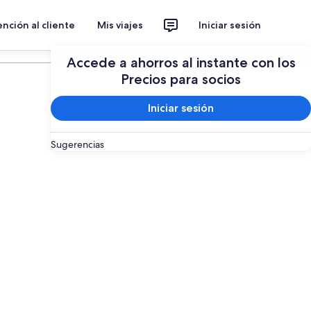
nción al cliente
Mis viajes
Iniciar sesión
Planear un viaje
Accede a ahorros al instante con los
Precios para socios
Iniciar sesión
Sugerencias