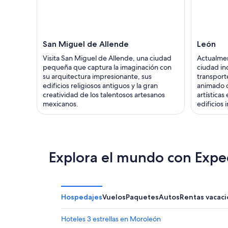
San Miguel de Allende
León
Visita San Miguel de Allende, una ciudad
Actualme
pequeña que captura la imaginación con
ciudad in
su arquitectura impresionante, sus
transporte
edificios religiosos antiguos y la gran
animado 
creatividad de los talentosos artesanos
artística
mexicanos.
edificios
Explora el mundo con Expe
Hospedajes
Vuelos
Paquetes
Autos
Rentas vacaci
Hoteles 3 estrellas en Moroleón