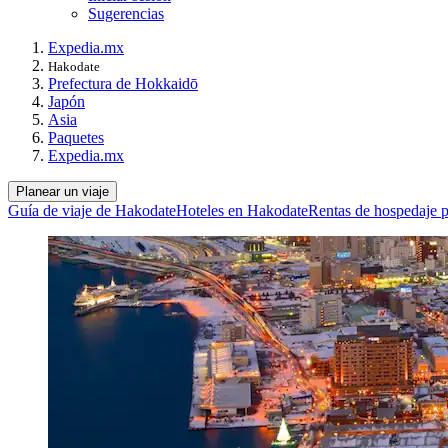
Sugerencias
Expedia.mx
Hakodate
Prefectura de Hokkaidō
Japón
Asia
Paquetes
Expedia.mx
Planear un viaje
Guía de viaje de Hakodate
Hoteles en Hakodate
Rentas de hospedaje p