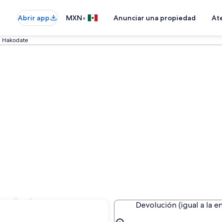
•
Abrir app
MXN
Anunciar una propiedad
Ate
Hakodate
odate
Devolución (igual a la e