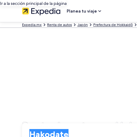
Ir a la sección principal de la página
Planea tu viaje
Expedia.mx
Renta de autos
Japón
Prefectura de Hokkaidō
Renta de autos en Hak
Entrega
Entrega
Hakodate