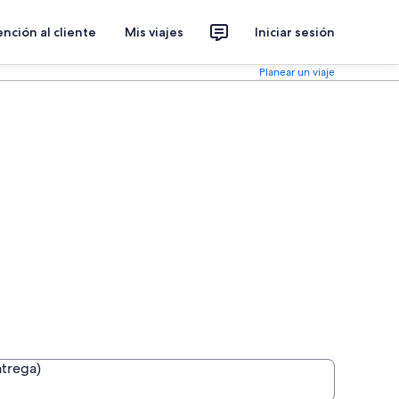
nción al cliente
Mis viajes
Iniciar sesión
Planear un viaje
ntrega)