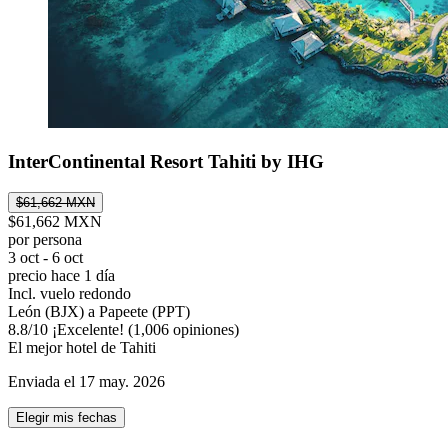
InterContinental Resort Tahiti by IHG
$61,662 MXN
$61,662 MXN
por persona
3 oct - 6 oct
precio hace 1 día
Incl. vuelo redondo
León (BJX) a Papeete (PPT)
8.8
/
10
¡Excelente! (1,006 opiniones)
El mejor hotel de Tahiti
Enviada el 17 may. 2026
Elegir mis fechas