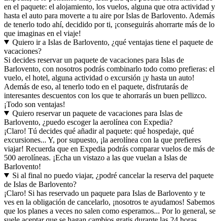
en el paquete: el alojamiento, los vuelos, alguna que otra actividad y
hasta el auto para moverte a tu aire por Islas de Barlovento. Además
de tenerlo todo ahí, decidido por ti, ¡conseguirás ahorrarte más de lo
que imaginas en el viaje!
Quiero ir a Islas de Barlovento, ¿qué ventajas tiene el paquete de
vacaciones?
Si decides reservar un paquete de vacaciones para Islas de
Barlovento, con nosotros podrás combinarlo todo como prefieras: el
vuelo, el hotel, alguna actividad o excursión ¡y hasta un auto!
Además de eso, al tenerlo todo en el paquete, disfrutarás de
interesantes descuentos con los que te ahorrarás un buen pellizco.
¡Todo son ventajas!
Quiero reservar un paquete de vacaciones para Islas de
Barlovento, ¿puedo escoger la aerolínea con Expedia?
¡Claro! Tú decides qué añadir al paquete: qué hospedaje, qué
excursiones... Y, por supuesto, ¡la aerolínea con la que prefieres
viajar! Recuerda que en Expedia podrás comparar vuelos de más de
500 aerolíneas. ¡Echa un vistazo a las que vuelan a Islas de
Barlovento!
Si al final no puedo viajar, ¿podré cancelar la reserva del paquete
de Islas de Barlovento?
¡Claro! Si has reservado un paquete para Islas de Barlovento y te
ves en la obligación de cancelarlo, ¡nosotros te ayudamos! Sabemos
que los planes a veces no salen como esperamos... Por lo general, se
suele aceptar que se hagan cambios gratis durante las 24 horas