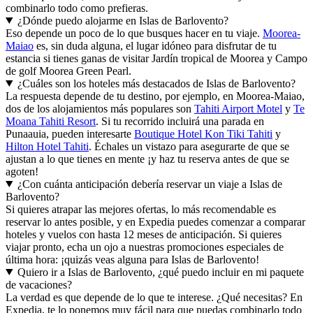
combinarlo todo como prefieras.
¿Dónde puedo alojarme en Islas de Barlovento?
Eso depende un poco de lo que busques hacer en tu viaje.
Moorea-
Maiao
es, sin duda alguna, el lugar idóneo para disfrutar de tu
estancia si tienes ganas de visitar Jardín tropical de Moorea y Campo
de golf Moorea Green Pearl.
¿Cuáles son los hoteles más destacados de Islas de Barlovento?
La respuesta depende de tu destino, por ejemplo, en Moorea-Maiao,
dos de los alojamientos más populares son
Tahiti Airport Motel
y
Te
Moana Tahiti Resort
. Si tu recorrido incluirá una parada en
Punaauia, pueden interesarte
Boutique Hotel Kon Tiki Tahiti
y
Hilton Hotel Tahiti
. Échales un vistazo para asegurarte de que se
ajustan a lo que tienes en mente ¡y haz tu reserva antes de que se
agoten!
¿Con cuánta anticipación debería reservar un viaje a Islas de
Barlovento?
Si quieres atrapar las mejores ofertas, lo más recomendable es
reservar lo antes posible, y en Expedia puedes comenzar a comparar
hoteles y vuelos con hasta 12 meses de anticipación. Si quieres
viajar pronto, echa un ojo a nuestras promociones especiales de
última hora: ¡quizás veas alguna para Islas de Barlovento!
Quiero ir a Islas de Barlovento, ¿qué puedo incluir en mi paquete
de vacaciones?
La verdad es que depende de lo que te interese. ¿Qué necesitas? En
Expedia, te lo ponemos muy fácil para que puedas combinarlo todo