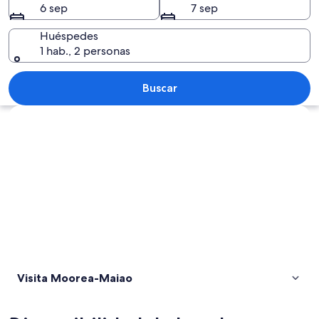
6 sep
7 sep
Huéspedes
1 hab., 2 personas
Una palmera sobre el agua, con monta
Buscar
Explorar mapa
Visita Moorea-Maiao