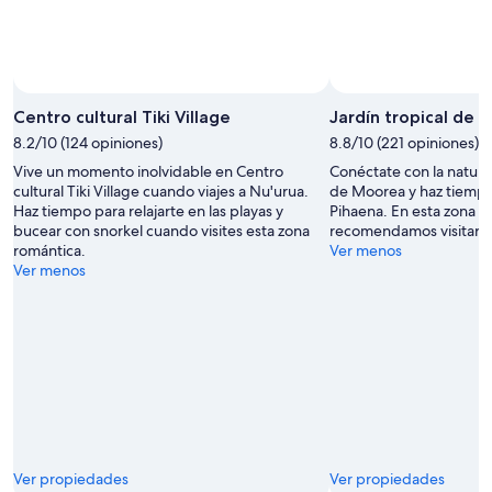
ago
Centro cultural Tiki Village
Jardín tropical de
8.2/10 (124 opiniones)
8.8/10 (221 opiniones)
Vive un momento inolvidable en Centro
Conéctate con la natural
cultural Tiki Village cuando viajes a Nu'urua.
de Moorea y haz tiempo
Haz tiempo para relajarte en las playas y
Pihaena. En esta zona r
bucear con snorkel cuando visites esta zona
recomendamos visitar l
romántica.
Ver menos
Ver menos
Ver propiedades
Ver propiedades