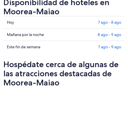
Disponibilidad de hoteles en
Moorea-Maiao
Consultar
Hoy
7 ago - 8 ago
precios
en
Consultar
Mañana por la noche
8 ago - 9 ago
Moorea-
precios
Maiao
en
Consultar
Este fin de semana
7 ago - 9 ago
para
Moorea-
precios
hoy,
Maiao
en
Hospédate cerca de algunas de
7
para
Moorea-
ago
mañana
Maiao
las atracciones destacadas de
-
por
para
Moorea-Maiao
8
la
este
ago
noche,
fin
8
de
ago
semana,
-
7
9
ago
ago
-
9