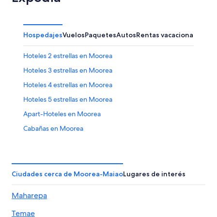
Hospedajes
Vuelos
Paquetes
Autos
Rentas vacacionales
Otr
Hoteles 2 estrellas en Moorea
Hoteles 3 estrellas en Moorea
Hoteles 4 estrellas en Moorea
Hoteles 5 estrellas en Moorea
Apart-Hoteles en Moorea
Cabañas en Moorea
Casas de campo en Moorea
Casas de huéspedes en Moorea
Resorts en Moorea
Ciudades cerca de Moorea-Maiao
Lugares de interés
Apartamentos en Moorea
Maharepa
Hostales en Moorea
Temae
Hilton Hotels en Moorea