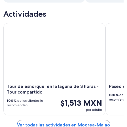
Actividades
Tour de esnórquel en la laguna de 3 horas - Tour compartid
Paseo en 
Tour de esnórquel en la laguna de 3 horas -
Paseo e
Tour compartido
100%
de lo
recomiend
$1,513 MXN
100%
de los clientes lo
recomiendan
por adulto
Ver todas las actividades en Moorea-Maiao