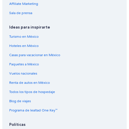
Condominios en Ruta de la Piña
Affiliate Marketing
Hostales en Ruta de la Piña
Sala de prensa
Hoteles de lujo en Ruta de la Piña
Lodges en Ruta de la Piña
Ideas para inspirarte
Turismo en México
Hoteles en México
Casas para vacacionar en México
Paquetes a México
Vuelos nacionales
Renta de autos en México
Todos los tipos de hospedaje
Blog de viajes
Programa de lealtad One Key™
Políticas