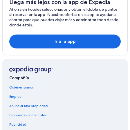
Llega más lejos con la app de Expedia
Hoteles para fumadores en Moorea
Ahorra en hoteles seleccionados y obtén el doble de puntos
al reservar en la app. Nuestras ofertas en la app te ayudan a
Hoteles que aceptan mascotas en Moorea
ahorrar para que puedas viajar más y administrar todo desde
donde estés.
Vacaciones para bucear en Moorea
Campings en Moorea-Maiao
Ir a la app
Resorts en Moorea-Maiao
Hostales en Moorea-Maiao
Hoteles de lujo en Moorea-Maiao
Hoteles en Moorea-Maiao
Compañía
Ryokans en Moorea-Maiao
Pensiones en Moorea
Quiénes somos
Villas en Moorea
Empleo
Cabañas en Ruta de la Piña
Anunciar una propiedad
Casas vacacionales en Ruta de la Piña
Propuestas comerciales
Casas flotantes en Ruta de la Piña
Publicidad