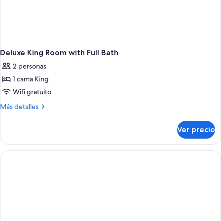
Deluxe King Room with Full Bath
2 personas
1 cama King
Wifi gratuito
Más
Más detalles
detalles
sobre
Ver precio
Deluxe
King
Room
with
Full
Bath