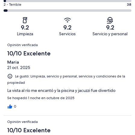
decir,
de
Basada
es
Puntuación
2 - Terrible
38
Bueno.
4,
en
decir,
de
Basada
es
923
Aceptable.
2,
en
decir,
de
Basada
es
329
Malo.
9.2
9.2
9.2
1411
en
decir,
de
Basada
Limpieza
Servicios
Servicio y personal
opiniones
95
Terrible.
1411
en
Opiniones
de
Basada
opiniones
Opinión verificada
26
1411
en
de
10/10 Excelente
opiniones
38
1411
de
Maria
opiniones
21 oct. 2025
1411
opiniones
Le gustó: Limpieza, servicio y personal, servicios y condiciones de la
propiedad
La vista al río me encantó y la piscina y jacuzzi fue divertido
Se hospedó 1 noche en octubre de 2025
0
Opinión verificada
10/10 Excelente