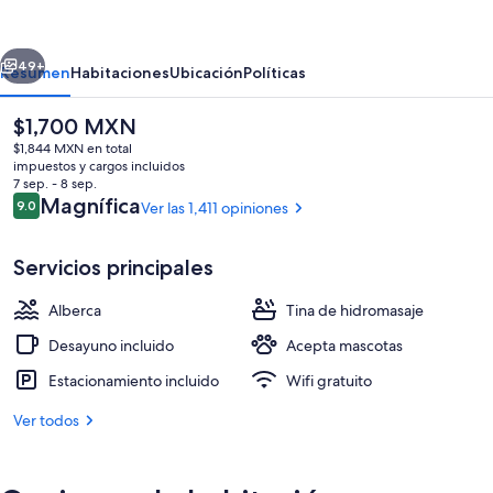
Mountain
Resort,
erior
Siguiente
BW
49+
Resumen
Habitaciones
Ubicación
Políticas
Signature
El
$1,700 MXN
Collection
precio
$1,844 MXN en total
actual
impuestos y cargos incluidos
es
7 sep. - 8 sep.
de
Opiniones
Magnífica
9.0
Ver las 1,411 opiniones
9.0 de 10,
$1,700 MXN
Servicios principales
Alberca techada y alberca al aire libre
Alberca
Tina de hidromasaje
Desayuno incluido
Acepta mascotas
Estacionamiento incluido
Wifi gratuito
Ver todos