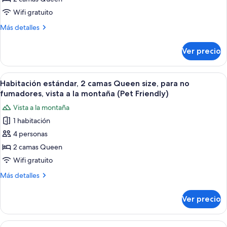
Habitación
estándar,
Wifi gratuito
2
Más
Más detalles
camas
detalles
sobre
Queen
Ver precio
Habitación
size,
estándar,
para
2
Abrir
Una habitación de hotel con dos camas, 
4
no
camas
Habitación estándar, 2 camas Queen size, para no
todas
Queen
fumadores
fumadores, vista a la montaña (Pet Friendly)
size,
las
Vista a la montaña
para
fotos
no
1 habitación
de
fumadores
4 personas
Habitación
estándar,
2 camas Queen
2
Wifi gratuito
camas
Más
Más detalles
Queen
detalles
size,
sobre
Ver precio
Habitación
para
estándar,
no
2
Abrir
Habitación de hotel con cama, dos me