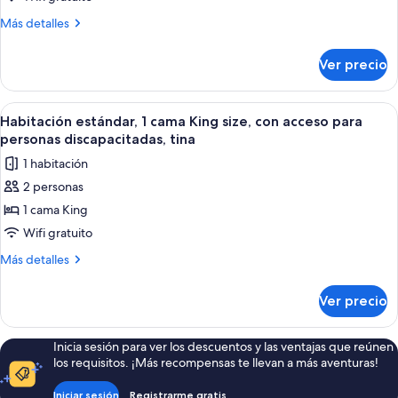
2
Más
Más detalles
camas
detalles
sobre
Queen
Ver precio
Habitación
size,
estándar,
con
2
Abrir
Habitación de hotel con una cama gran
5
acceso
camas
Habitación estándar, 1 cama King size, con acceso para
todas
Queen
para
personas discapacitadas, tina
size,
las
personas
1 habitación
con
fotos
discapacitadas,
acceso
2 personas
de
para
para
1 cama King
Habitación
personas
no
discapacitadas,
estándar,
Wifi gratuito
fumadores
para
1
Más
Más detalles
no
cama
detalles
fumadores
sobre
King
Ver precio
Habitación
size,
estándar,
con
1
Inicia sesión para ver los descuentos y las ventajas que reúnen
acceso
cama
los requisitos. ¡Más recompensas te llevan a más aventuras!
King
para
size,
personas
Iniciar sesión
Registrarme gratis