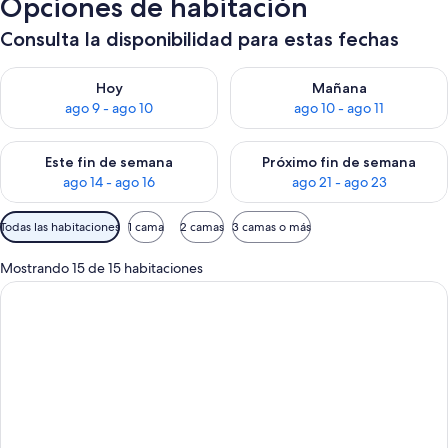
Opciones de habitación
Consulta la disponibilidad para estas fechas
Consulta la disponibilidad para hoy ago 9 - ago 10
Consulta la disponibilidad par
Hoy
Mañana
ago 9 - ago 10
ago 10 - ago 11
Consulta la disponibilidad para este fin de semana ago 14 - ag
Consulta la disponibilidad pa
Este fin de semana
Próximo fin de semana
ago 14 - ago 16
ago 21 - ago 23
Filtros
Todas las habitaciones
1 cama
2 camas
3 camas o más
disponibles
para
Mostrando 15 de 15 habitaciones
las
habitaciones