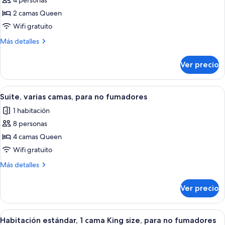
4 personas
de
2 camas Queen
Habitación
estándar,
Wifi gratuito
2
Más
Más detalles
camas
detalles
sobre
Queen
Ver precio
Habitación
size,
estándar,
para
2
Abrir
Habitación de hotel con dos camas, c
4
no
camas
Suite, varias camas, para no fumadores
todas
Queen
fumadores
1 habitación
size,
las
para
8 personas
fotos
no
de
4 camas Queen
fumadores
Suite,
Wifi gratuito
varias
Más
Más detalles
camas,
detalles
para
sobre
Ver precio
Suite,
no
varias
fumadores
camas,
Abrir
Habitación de hotel con una cama gra
4
para
Habitación estándar, 1 cama King size, para no fumadores