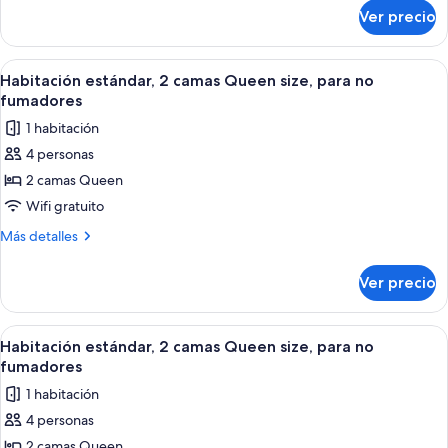
size,
sobre
Ver precio
Habitación
para
estándar,
no
2
Abrir
Habitación de hotel con dos camas, un
fumadores,
5
camas
Habitación estándar, 2 camas Queen size, para no
todas
Queen
vista
fumadores
size,
las
al
1 habitación
para
fotos
río
no
4 personas
de
fumadores,
2 camas Queen
Habitación
vista
al
estándar,
Wifi gratuito
río
2
Más
Más detalles
camas
detalles
sobre
Queen
Ver precio
Habitación
size,
estándar,
para
2
Abrir
Habitación de hotel con dos camas, ca
4
no
camas
Habitación estándar, 2 camas Queen size, para no
todas
Queen
fumadores
fumadores
size,
las
1 habitación
para
fotos
no
4 personas
de
fumadores
2 camas Queen