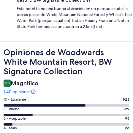
Resort, BW Signature Collection?
Este hotel tiene una buena ubicación en un parque estatal, a
pocos pasos de White Mountain National Forest y Whale's Tale
Water Park (parque acuático). Indian Head y Franconia Notch
State Park también se encuentran a 2 km (1 mi).
Opiniones
Opiniones de Woodwards
White Mountain Resort, BW
Signature Collection
Magnífico
9.0
1,411 opiniones
Puntuación
10 - Excelente
923
de
Puntuación
8 - Bueno
329
10,
de
es
Puntuación
6 - Aceptable
95
8,
decir,
de
es
Puntuación
4 - Malo
26
Excelente.
6,