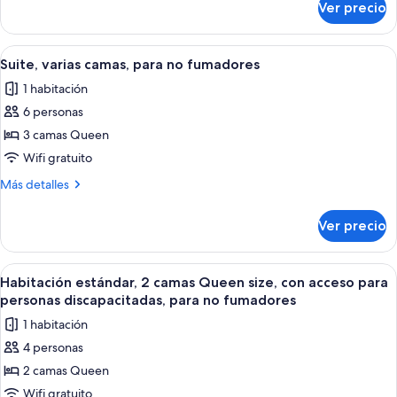
Ver precio
Suite,
no
varias
fumadores,
camas,
Abrir
Una cama bien hecha con sábanas blan
chimenea
5
para
Suite, varias camas, para no fumadores
todas
no
1 habitación
fumadores,
las
chimenea
6 personas
fotos
de
3 camas Queen
Suite,
Wifi gratuito
varias
Más
Más detalles
camas,
detalles
para
sobre
Ver precio
Suite,
no
varias
fumadores
camas,
Abrir
Una habitación de hotel con dos camas
4
para
Habitación estándar, 2 camas Queen size, con acceso para
todas
no
personas discapacitadas, para no fumadores
fumadores
las
1 habitación
fotos
4 personas
de
2 camas Queen
Habitación
estándar,
Wifi gratuito