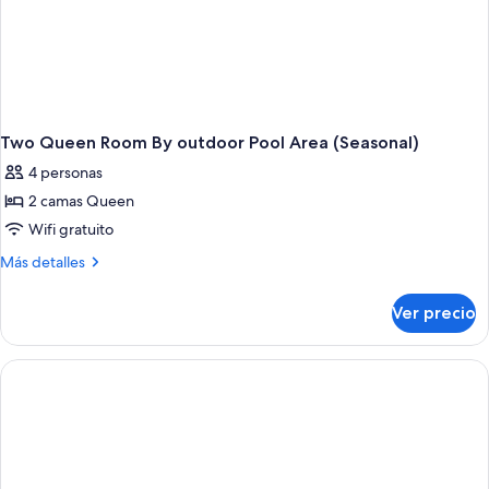
Two Queen Room By outdoor Pool Area (Seasonal)
4 personas
2 camas Queen
Wifi gratuito
Más
Más detalles
detalles
sobre
Ver precio
Two
Queen
Room
By
outdoor
Pool
Area
(Seasonal)