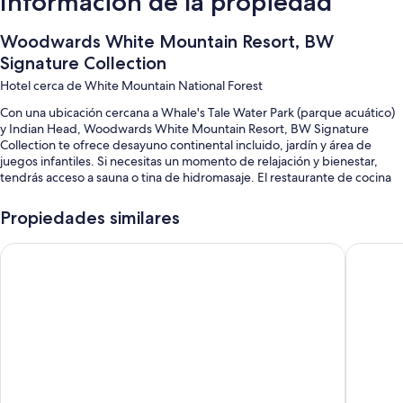
Información de la propiedad
Woodwards White Mountain Resort, BW
Signature Collection
Hotel cerca de White Mountain National Forest
Con una ubicación cercana a Whale's Tale Water Park (parque acuático)
y Indian Head, Woodwards White Mountain Resort, BW Signature
Collection te ofrece desayuno continental incluido, jardín y área de
juegos infantiles. Si necesitas un momento de relajación y bienestar,
tendrás acceso a sauna o tina de hidromasaje. El restaurante de cocina
americana que se encuentra en la propiedad, 1764 Sports Bar & Grill,
sirve cenas. Podrás conectarte al wifi gratis en las habitaciones y
Propiedades similares
encontrarás diversos servicios, como sala de juegos y lavandería.
Quality Inn & Suites Lincoln I-93
Holiday 
Estos son otros servicios:
Alberca techada y alberca al aire libre
Estacionamiento gratis
Televisión en el lobby, servicio de organización de bodas y café o té
en el lobby
Reserva natural, resguardo de equipaje y salas de juntas
Los huéspedes dejan buenas opiniones sobre aspectos como la