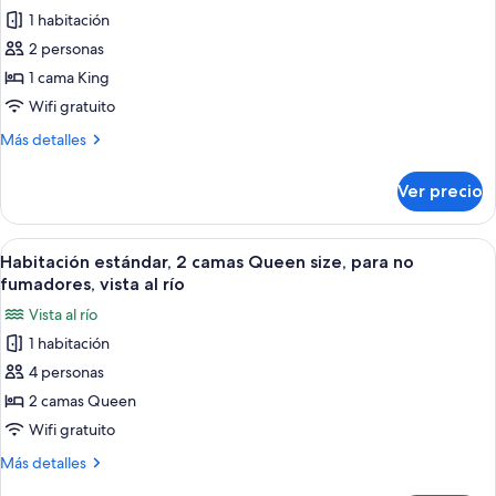
todas
no
1 habitación
fumadores
las
2 personas
fotos
de
1 cama King
Habitación
Wifi gratuito
estándar,
Más
Más detalles
1
detalles
cama
sobre
Ver precio
Habitación
King
estándar,
size,
1
Abrir
Habitación de hotel con dos camas, un 
para
5
cama
Habitación estándar, 2 camas Queen size, para no
todas
King
no
fumadores, vista al río
size,
las
fumadores
Vista al río
para
fotos
no
1 habitación
de
fumadores
4 personas
Habitación
estándar,
2 camas Queen
2
Wifi gratuito
camas
Más
Más detalles
Queen
detalles