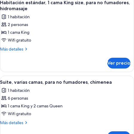
fumadores,
7
camas
Habitación estándar, 1 cama King size, para no fumadores,
todas
Queen
vista
hidromasaje
size,
las
a
1 habitación
para
fotos
la
no
2 personas
de
montaña
fumadores,
1 cama King
Habitación
vista
(Pet
a
estándar,
Wifi gratuito
Friendly)
la
1
Más
Más detalles
montaña
cama
detalles
(Pet
sobre
King
Friendly)
Ver precio
Habitación
size,
estándar,
para
1
Abrir
Habitación de hotel con dos camas, u
6
no
cama
Suite, varias camas, para no fumadores, chimenea
todas
King
fumadores,
1 habitación
size,
las
hidromasaje
para
6 personas
fotos
no
de
1 cama King y 2 camas Queen
fumadores,
Suite,
hidromasaje
Wifi gratuito
varias
Más
Más detalles
camas,
detalles
para
sobre