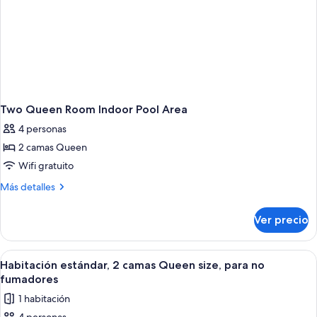
Two Queen Room Indoor Pool Area
4 personas
2 camas Queen
Wifi gratuito
Más
Más detalles
detalles
sobre
Ver precio
Two
Queen
Room
Abrir
Habitación de hotel con dos camas, un 
6
Indoor
Habitación estándar, 2 camas Queen size, para no
todas
Pool
fumadores
Area
las
1 habitación
fotos