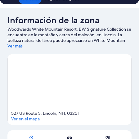
con
discapacitadas,
acceso
para
tina
Información de la zona
personas
discapacitadas,
Woodwards White Mountain Resort, BW Signature Collection se
tina
encuentra en la montaña y cerca del malecón, en Lincoln. La
belleza natural del área puede apreciarse en White Mountain
National Forest y Indian Head, mientras que Whale's Tale Water
Ver más
Park (parque acuático) y Parque temático Ice Castles son
algunos de los puntos de interés más conocidos del área.
También puedes darte una vuelta por Franconia Notch State
Park y Desfiladero de Flume.
Visita nuestra guía de Lincoln
527 US Route 3, Lincoln, NH, 03251
Ver en el mapa
Sección del mapa