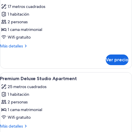
todas
Studio
17 metros cuadrados
las
1 habitación
fotos
de
2 personas
Lower
1 cama matrimonial
Ground
Wifi gratuito
Floor
Más
Más detalles
Standard
detalles
Studio
sobre
Ver precio
Lower
Ground
Floor
Abrir
Un dormitorio moderno con una cama 
10
Standard
Premium Deluxe Studio Apartment
todas
Studio
25 metros cuadrados
las
1 habitación
fotos
de
2 personas
Premium
1 cama matrimonial
Deluxe
Wifi gratuito
Studio
Más
Más detalles
Apartment
detalles