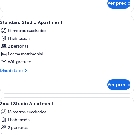
Ver precio
Deluxe
Studio
Apartment
Abrir
Un dormitorio moderno con una cama g
13
Standard Studio Apartment
todas
15 metros cuadrados
las
1 habitación
fotos
de
2 personas
Standard
1 cama matrimonial
Studio
Wifi gratuito
Apartment
Más
Más detalles
detalles
sobre
Ver precio
Standard
Studio
Apartment
Abrir
Un dormitorio con cama, ventana, escri
6
Small Studio Apartment
todas
13 metros cuadrados
las
1 habitación
fotos
de
2 personas