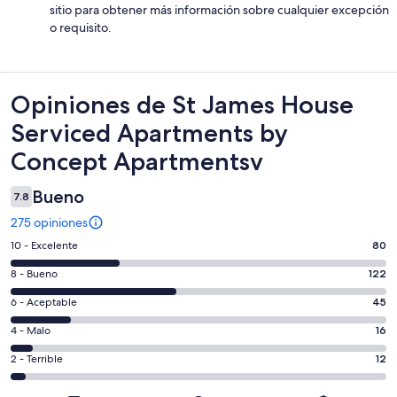
sitio para obtener más información sobre cualquier excepción
o requisito.
Opiniones
Opiniones de St James House
Serviced Apartments by
Concept Apartmentsv
Bueno
7.8
275 opiniones
Puntuación
10 - Excelente
80
de
Puntuación
8 - Bueno
122
10,
de
es
Puntuación
6 - Aceptable
45
8,
decir,
de
es
Puntuación
4 - Malo
16
Excelente.
6,
decir,
de
Basada
es
Puntuación
2 - Terrible
12
Bueno.
4,
en
decir,
de
Basada
es
80
Aceptable.