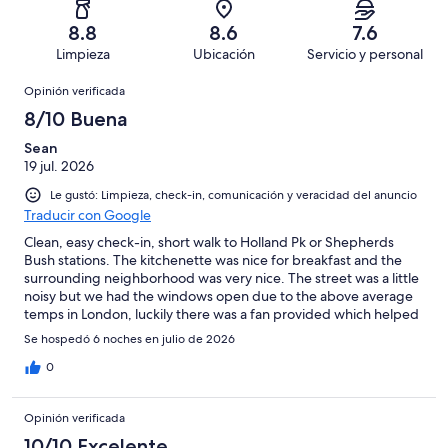
2,
en
decir,
de
Basada
es
122
Malo.
8.8
8.6
7.6
275
en
decir,
de
Basada
Limpieza
Ubicación
Servicio y personal
opiniones
45
Terrible.
275
en
Opiniones
de
Basada
opiniones
Opinión verificada
16
275
en
de
8/10 Buena
opiniones
12
275
de
Sean
opiniones
19 jul. 2026
275
opiniones
Le gustó: Limpieza, check-in, comunicación y veracidad del anuncio
Traducir con Google
Clean, easy check-in, short walk to Holland Pk or Shepherds
Bush stations. The kitchenette was nice for breakfast and the
surrounding neighborhood was very nice. The street was a little
noisy but we had the windows open due to the above average
temps in London, luckily there was a fan provided which helped
for sleeping. Found the stairwell to be very hot. Great stay!
Se hospedó 6 noches en julio de 2026
0
Opinión verificada
10/10 Excelente