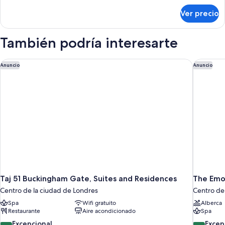
sobre
Ver precio
Premium
Deluxe
Studio
También podría interesarte
Apartment
Taj 51 Buckingham Gate, Suites and Residences
The Emo
Anuncio
Anuncio
Taj 51 Buckingham Gate, Suites and Residences
The Emo
Centro de la ciudad de Londres
Centro de
Spa
Wifi gratuito
Alberca
Restaurante
Aire acondicionado
Spa
9.8
10.0
Excepcional
Excep