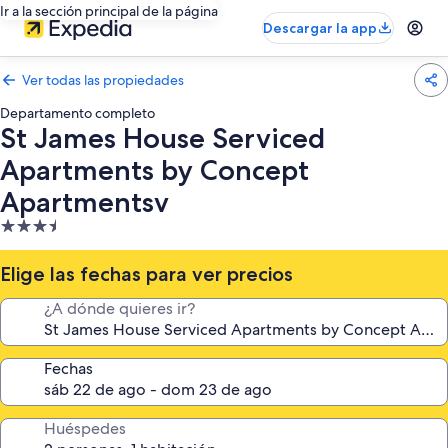
Ir a la sección principal de la página
Descargar la app
Ver todas las propiedades
Departamento completo
St James House Serviced
Apartments by Concept
Apartmentsv
Propiedad
de
3.5
Elige las fechas para ver precios
estrellas
¿A dónde quieres ir?
Fechas
Huéspedes