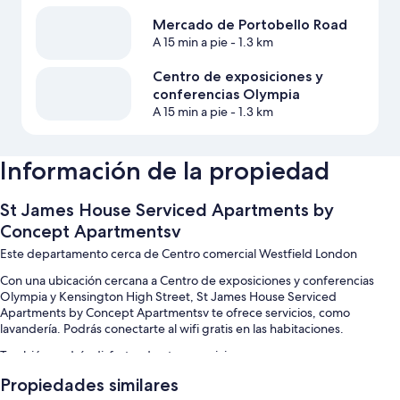
Mercado de Portobello Road
A 15 min a pie
- 1.3 km
Centro de exposiciones y
conferencias Olympia
A 15 min a pie
- 1.3 km
Información de la propiedad
St James House Serviced Apartments by
Concept Apartmentsv
Este departamento cerca de Centro comercial Westfield London
Con una ubicación cercana a Centro de exposiciones y conferencias
Olympia y Kensington High Street, St James House Serviced
Apartments by Concept Apartmentsv te ofrece servicios, como
lavandería. Podrás conectarte al wifi gratis en las habitaciones.
También podrás disfrutar de otros servicios, como:
Check-out exprés, check-in exprés y no se permite fumar en la
Propiedades similares
propiedad