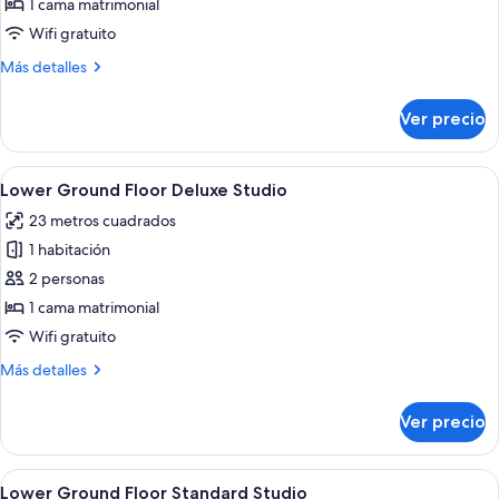
Small
1 cama matrimonial
Studio
Wifi gratuito
Apartment
Más
Más detalles
detalles
sobre
Ver precio
Small
Studio
Apartment
Abrir
Un dormitorio con cama, almohadas, 
8
Lower Ground Floor Deluxe Studio
todas
23 metros cuadrados
las
1 habitación
fotos
de
2 personas
Lower
1 cama matrimonial
Ground
Wifi gratuito
Floor
Más
Más detalles
Deluxe
detalles
Studio
sobre
Ver precio
Lower
Ground
Floor
Abrir
Un dormitorio moderno con cama, una me
10
Deluxe
Lower Ground Floor Standard Studio