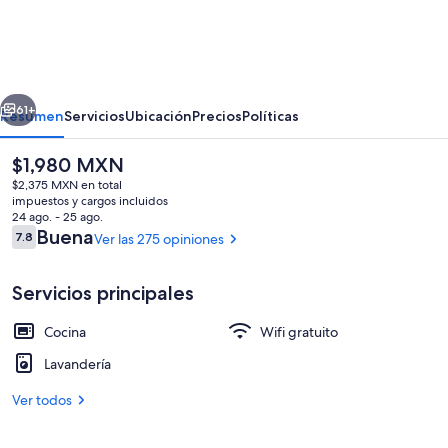
James
House
Serviced
erior
Siguiente
Apartments
61+
Resumen
Servicios
Ubicación
Precios
Políticas
by
El
$1,980 MXN
Concept
precio
$2,375 MXN en total
Apartmentsv
actual
impuestos y cargos incluidos
es
24 ago. - 25 ago.
de
Opiniones
Buena
7.8
Ver las 275 opiniones
7.8 de 10,
$1,980 MXN
Servicios principales
Premium Deluxe Studio Apartment | Ro
Cocina
Wifi gratuito
Lavandería
Ver todos