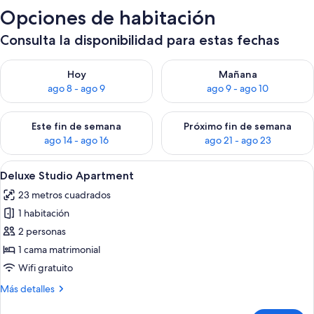
Opciones de habitación
Consulta la disponibilidad para estas fechas
Consulta la disponibilidad para hoy ago 8 - ago 9
Consulta la disponibilidad pa
Hoy
Mañana
ago 8 - ago 9
ago 9 - ago 10
Consulta la disponibilidad para este fin de semana ago 14 - ag
Consulta la disponibilidad pa
Este fin de semana
Próximo fin de semana
ago 14 - ago 16
ago 21 - ago 23
Abrir
Un dormitorio moderno con una cama 
14
Deluxe Studio Apartment
todas
23 metros cuadrados
las
1 habitación
fotos
de
2 personas
Deluxe
1 cama matrimonial
Studio
Wifi gratuito
Apartment
Más
Más detalles
detalles
sobre