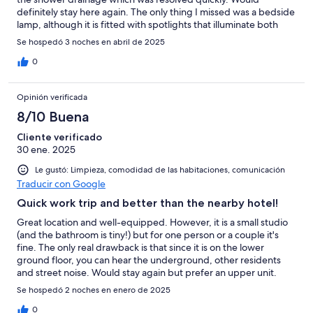
definitely stay here again. The only thing I missed was a bedside
lamp, although it is fitted with spotlights that illuminate both
sides of the bed, but they were rather too bright if the partner
Se hospedó 3 noches en abril de 2025
was trying to sleep.
0
Opinión verificada
8/10 Buena
Cliente verificado
30 ene. 2025
Le gustó: Limpieza, comodidad de las habitaciones, comunicación
Traducir con Google
Quick work trip and better than the nearby hotel!
Great location and well-equipped. However, it is a small studio
(and the bathroom is tiny!) but for one person or a couple it's
fine. The only real drawback is that since it is on the lower
ground floor, you can hear the underground, other residents
and street noise. Would stay again but prefer an upper unit.
Se hospedó 2 noches en enero de 2025
0