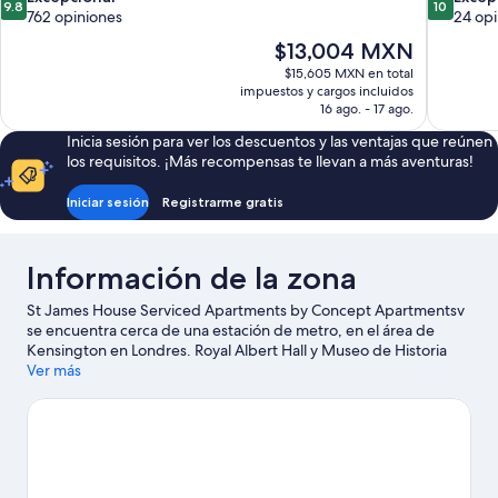
9.8
10
de
de
762 opiniones
24 opi
10,
10,
El
$13,004 MXN
Excepcional,
Excepcion
precio
$15,605 MXN en total
762
24
actual
impuestos y cargos incluidos
opiniones
opiniones
es
16 ago. - 17 ago.
de
Inicia sesión para ver los descuentos y las ventajas que reúnen
$13,004 MXN
los requisitos. ¡Más recompensas te llevan a más aventuras!
Iniciar sesión
Registrarme gratis
Información de la zona
St James House Serviced Apartments by Concept Apartmentsv
se encuentra cerca de una estación de metro, en el área de
Kensington en Londres. Royal Albert Hall y Museo de Historia
Natural son lugares culturales destacados, y los turistas que
Ver más
quieran ir de compras pueden visitar Oxford Street y
Kensington High Street. Puedes conocer London Eye, una de las
principales atracciones locales, y salir una noche a Centro de
Exposiciones ExCeL.
Visita nuestra guía de Londres
Ver más departamentos en Londres