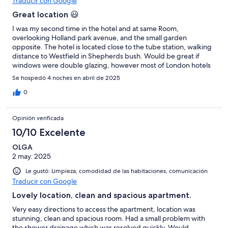
Traducir con Google
Great location 😃
I was my second time in the hotel and at same Room,
overlooking Holland park avenue, and the small garden
opposite. The hotel is located close to the tube station, walking
distance to Westfield in Shepherds bush. Would be great if
windows were double glazing, however most of London hotels
are not. Sure, I would stay there again.
Se hospedó 4 noches en abril de 2025
0
Opinión verificada
10/10 Excelente
OLGA
2 may. 2025
Le gustó: Limpieza, comodidad de las habitaciones, comunicación
Traducir con Google
Lovely location, clean and spacious apartment.
Very easy directions to access the apartment, location was
stunning, clean and spacious room. Had a small problem with
the shower drainage which was resolved quickly. Would