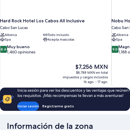
Hard Rock Hotel Los Cabos All Inclusive
Nobu Ho
Cabo San Lucas
Cabo San 
Alberca
Todo incluido
Alberca
Spa
Acepta mascotas
Spa
8.4
9.0
Muy bueno
Magní
8.4
9.0
de
de
1,460 opiniones
1,188 
10,
10,
Muy
Magnífico
El
$7,256 MXN
bueno,
1,188
precio
1,460
opiniones
$8,788 MXN en total
actual
impuestos y cargos incluidos
opiniones
es
16 ago. - 17 ago.
de
Inicia sesión para ver los descuentos y las ventajas que reúnen
$7,256 MXN
los requisitos. ¡Más recompensas te llevan a más aventuras!
Iniciar sesión
Registrarme gratis
Información de la zona