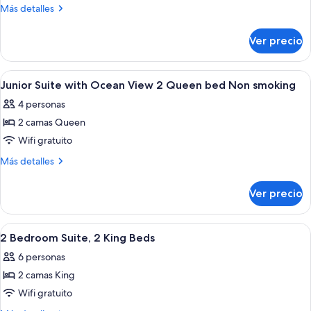
Junior
Más
Más detalles
Suite
detalles
sobre
with
Ver precio
Junior
Ocean
Suite
View
with
Abrir
Ropa de cama de alta calidad y miniba
39
1
Ocean
Junior Suite with Ocean View 2 Queen bed Non smoking
todas
View
King
4 personas
1
las
bed
King
2 camas Queen
fotos
Non
bed
de
Wifi gratuito
Non
smoking
Junior
smoking
Más
Más detalles
Suite
detalles
sobre
with
Ver precio
Junior
Ocean
Suite
View
with
Abrir
Habitación de hotel moderna con una 
22
2
Ocean
2 Bedroom Suite, 2 King Beds
todas
View
Queen
6 personas
2
las
bed
Queen
2 camas King
fotos
Non
bed
de
Wifi gratuito
Non
smoking
2
smoking