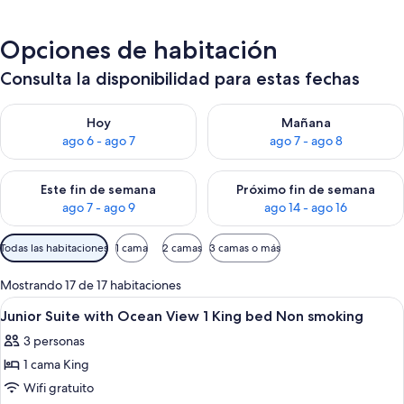
Opciones de habitación
Consulta la disponibilidad para estas fechas
Consulta la disponibilidad para hoy ago 6 - ago 7
Consulta la disponibilidad pa
Hoy
Mañana
ago 6 - ago 7
ago 7 - ago 8
Consulta la disponibilidad para este fin de semana ago 7 - ag
Consulta la disponibilidad par
Este fin de semana
Próximo fin de semana
ago 7 - ago 9
ago 14 - ago 16
Filtros
Todas las habitaciones
1 cama
2 camas
3 camas o más
disponibles
para
Mostrando 17 de 17 habitaciones
las
Abrir
Ropa de cama de alta calidad y miniba
50
Junior Suite with Ocean View 1 King bed Non smoking
habitaciones
todas
3 personas
las
1 cama King
fotos
de
Wifi gratuito