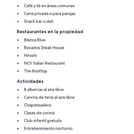
Café y té en áreas comunes
Cena privada o para parejas
Snack bar o deli
Restaurantes en la propiedad
Blanca Blue
Bocados Steak House
Hiroshi
NOI Italian Restaurant
The Rooftop
Actividades
8 albercas al aire libre
Cancha de tenis al aire libre
Chapoteadero
Clases de cocina
Club infantil gratuito
Entretenimiento nocturno