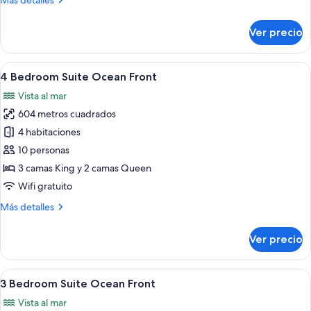
Más detalles
View
detalles
sobre
Ver precio
4
Bedroom
Loft,
Abrir
Un comedor moderno con una amplia mes
22
Ocean
4 Bedroom Suite Ocean Front
todas
View
Vista al mar
las
604 metros cuadrados
fotos
de
4 habitaciones
4
10 personas
Bedroom
3 camas King y 2 camas Queen
Suite
Wifi gratuito
Ocean
Más
Más detalles
Front
detalles
sobre
Ver precio
4
Bedroom
Suite
Abrir
Una sala de estar moderna con un tel
31
Ocean
3 Bedroom Suite Ocean Front
todas
Front
Vista al mar
las