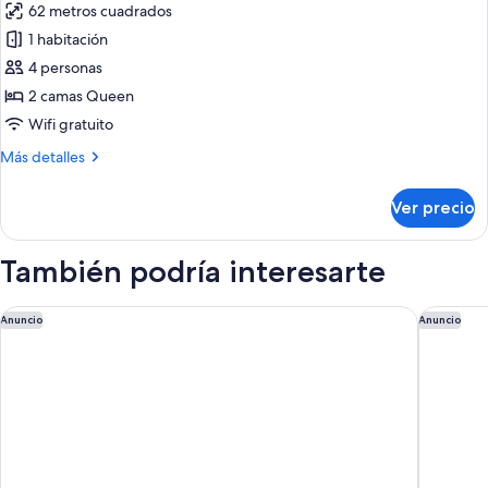
King
62 metros cuadrados
fotos
Beds
Bed
de
1 habitación
+
Junior
2
4 personas
Queen
Suite
2 camas Queen
Beds
2
Wifi gratuito
Queen
Más
Más detalles
Beds
detalles
sobre
Ver precio
Junior
Suite
2
También podría interesarte
Queen
Beds
Hard Rock Hotel Los Cabos All Inclusive
Nobu Ho
Anuncio
Anuncio