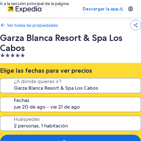
Ir a la sección principal de la página
Descargar la app
Ver todas las propiedades
Garza Blanca Resort & Spa Los
Cabos
Propiedad
de
5.0
Elige las fechas para ver precios
estrellas
¿A dónde quieres ir?
Fechas
Huéspedes