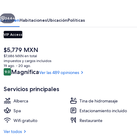
Resort
&
erior
Siguiente
Spa
344+
Resumen
Habitaciones
Ubicación
Políticas
Los
VIP Access
Cabos
El
$5,779 MXN
precio
$7,686 MXN en total
actual
impuestos y cargos incluidos
es
19 ago. - 20 ago.
de
Opiniones
Magnífica
9.0
Ver las 489 opiniones
9.0 de 10,
$5,779 MXN
8 albercas al aire libre y camas balines
Servicios principales
Alberca
Tina de hidromasaje
Spa
Estacionamiento incluido
Wifi gratuito
Restaurante
Ver todos