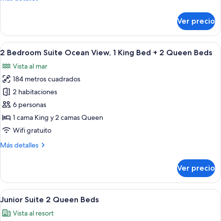
View,
detalles
2
sobre
Ver precio
King
2
Bedroom
Beds
Suite
Abrir
Un salón moderno con sofá, mesa de ce
26
Ocean
2 Bedroom Suite Ocean View, 1 King Bed + 2 Queen Beds
todas
View,
Vista al mar
2
las
King
184 metros cuadrados
fotos
Beds
de
2 habitaciones
2
6 personas
Bedroom
1 cama King y 2 camas Queen
Suite
Wifi gratuito
Ocean
Más
Más detalles
View,
detalles
1
sobre
Ver precio
King
2
Bedroom
Bed
Suite
Abrir
Ropa de cama de alta calidad y miniba
+
8
Ocean
Junior Suite 2 Queen Beds
todas
2
View,
Vista al resort
1
las
Queen