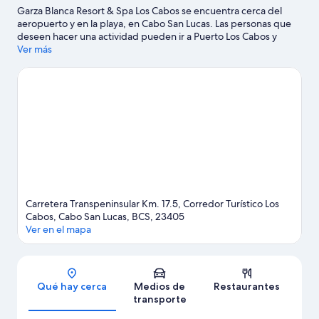
Garza Blanca Resort & Spa Los Cabos se encuentra cerca del
aeropuerto y en la playa, en Cabo San Lucas. Las personas que
deseen hacer una actividad pueden ir a Puerto Los Cabos y
Marina Del Rey, mientras que quienes quieran apreciar la belleza
Ver más
natural del área pueden visitar Playa Palmilla y Playa de Santa
María. También puedes darte una vuelta por Playa El Médano y
Arco del Fin del Mundo.
Visita nuestra guía de Cabo San Lucas
Ver más resorts en Cabo San Lucas
Carretera Transpeninsular Km. 17.5, Corredor Turístico Los
Cabos, Cabo San Lucas, BCS, 23405
Ver en el mapa
Sección del mapa
Qué hay cerca
Medios de
Restaurantes
transporte