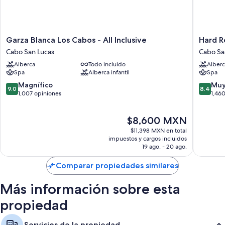
Garza
Hard
Garza Blanca Los Cabos - All Inclusive
Hard R
Blanca
Rock
Cabo San Lucas
Cabo Sa
Los
Hotel
Alberca
Todo incluido
Alberc
Cabos
Los
Spa
Alberca infantil
Spa
-
Cabos
All
All
9.0
8.4
Magnífico
Muy
9.0
8.4
Inclusive
Inclusiv
de
de
1,007 opiniones
1,46
Cabo
Cabo
10,
10,
San
San
Magnífico,
Muy
El
$8,600 MXN
Lucas
Lucas
1,007
bueno,
precio
opiniones
1,460
$11,398 MXN en total
actual
opinion
impuestos y cargos incluidos
es
19 ago. - 20 ago.
de
$8,600 MXN
Comparar propiedades similares
Más información sobre esta
propiedad
Servicios de la propiedad