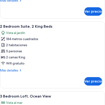
Más
Más detalles
Bed
detalles
sobre
Ver precio
1
Bedroom
Suite,
Abrir
Una sala de estar moderna con un tele
20
1King
2 Bedroom Suite, 2 King Beds
todas
Bed
Vista al jardín
las
184 metros cuadrados
fotos
de
2 habitaciones
2
5 personas
Bedroom
2 camas King
Suite,
Wifi gratuito
2
Más
Más detalles
King
detalles
Beds
sobre
Ver precio
2
Bedroom
Suite,
Abrir
Una sala de estar moderna con comedor
20
2
3 Bedroom Loft, Ocean View
todas
King
Vista al mar
Beds
las