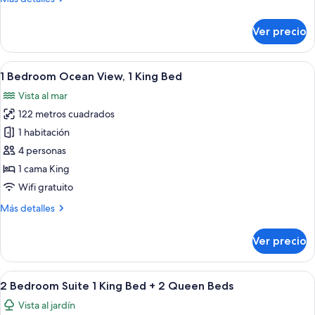
2
detalles
Queen
sobre
Ver precio
Beds
Junior
Suite
Ocean
Abrir
Una habitación de hotel moderna con c
19
View,
1 Bedroom Ocean View, 1 King Bed
todas
2
Vista al mar
Queen
las
Beds
122 metros cuadrados
fotos
de
1 habitación
1
4 personas
Bedroom
1 cama King
Ocean
Wifi gratuito
View,
Más
Más detalles
1
detalles
King
sobre
Ver precio
Bed
1
Bedroom
Ocean
Abrir
Una sala moderna con un sofá, dos sil
26
View,
2 Bedroom Suite 1 King Bed + 2 Queen Beds
todas
1
Vista al jardín
King
las