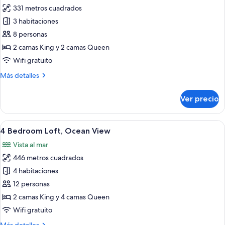
331 metros cuadrados
fotos
de
3 habitaciones
3
8 personas
Bedroom
2 camas King y 2 camas Queen
Loft,
Wifi gratuito
Ocean
Más
Más detalles
View
detalles
sobre
Ver precio
3
Bedroom
Loft,
Abrir
Una sala moderna con un sofá seccional
21
Ocean
4 Bedroom Loft, Ocean View
todas
View
Vista al mar
las
446 metros cuadrados
fotos
de
4 habitaciones
4
12 personas
Bedroom
2 camas King y 4 camas Queen
Loft,
Wifi gratuito
Ocean
Más