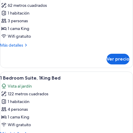
62 metros cuadrados
fotos
de
1 habitación
Junior
3 personas
Suite
1 cama King
Ocean
Wifi gratuito
View
Más
Más detalles
1
detalles
King
sobre
Ver precio
Bed
Junior
Suite
Ocean
Abrir
Una cocina moderna con una isla centr
18
View
1 Bedroom Suite, 1King Bed
todas
1
Vista al jardín
King
las
Bed
122 metros cuadrados
fotos
de
1 habitación
1
4 personas
Bedroom
1 cama King
Suite,
Wifi gratuito
1King