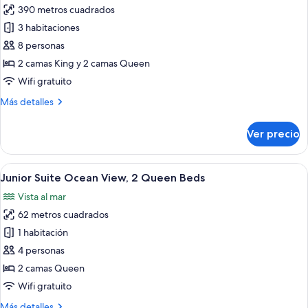
390 metros cuadrados
fotos
de
3 habitaciones
3
8 personas
Bedroom
2 camas King y 2 camas Queen
Suite
Wifi gratuito
Ocean
Más
Más detalles
Front
detalles
sobre
Ver precio
3
Bedroom
Suite
Abrir
Una habitación de hotel moderna con u
11
Ocean
Junior Suite Ocean View, 2 Queen Beds
todas
Front
Vista al mar
las
62 metros cuadrados
fotos
de
1 habitación
Junior
4 personas
Suite
2 camas Queen
Ocean
Wifi gratuito
View,
Más
Más detalles