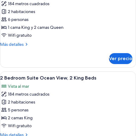
Bed
184 metros cuadrados
fotos
de
2 habitaciones
2
6 personas
Bedroom
1 cama King y 2 camas Queen
Suite
Wifi gratuito
1
Más
Más detalles
King
detalles
Bed
sobre
Ver precio
+
2
Bedroom
2
Suite
Abrir
Una sala de estar moderna con un vent
Queen
21
1
2 Bedroom Suite Ocean View, 2 King Beds
todas
Beds
King
Vista al mar
Bed
las
+
184 metros cuadrados
fotos
2
de
2 habitaciones
Queen
2
Beds
5 personas
Bedroom
2 camas King
Suite
Wifi gratuito
Ocean
Más
Más detalles