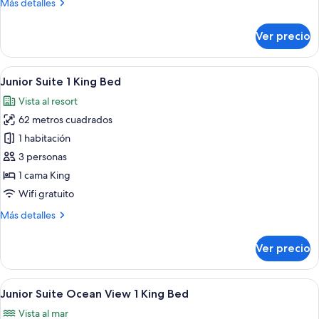
Más
Más detalles
Bedroom
detalles
sobre
Suite,
Ver precio
2
2
Bedroom
King
Suite,
Abrir
Una habitación de hotel moderna con u
10
Beds
2
Junior Suite 1 King Bed
todas
King
Vista al resort
Beds
las
62 metros cuadrados
fotos
de
1 habitación
Junior
3 personas
Suite
1 cama King
1
Wifi gratuito
King
Más
Más detalles
Bed
detalles
sobre
Ver precio
Junior
Suite
1
Abrir
Un área de piscina en un complejo turís
10
King
Junior Suite Ocean View 1 King Bed
todas
Bed
Vista al mar
las