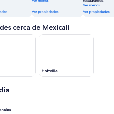
Ver menos
restaurantes.
Ver menos
dades
Ver propiedades
Ver propiedades
des cerca de Mexicali
Holtville
dia
onales