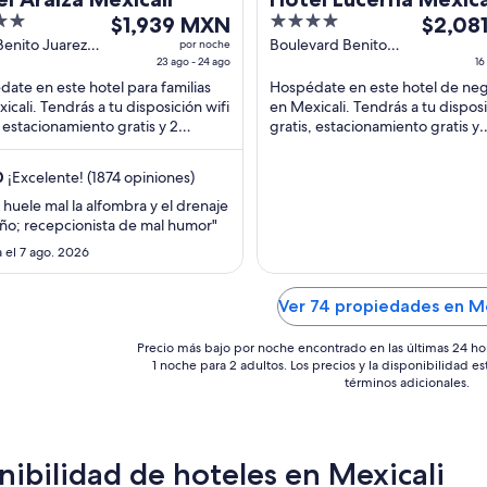
El
4
El
$1,939 MXN
$2,08
precio
out
precio
Benito Juarez
Boulevard Benito
por noche
Mexicali BC
23 ago - 24 ago
Juarez 2151 Mexicali
16
es
of
es
BC
ate en este hotel para familias
Hospédate en este hotel de ne
de
5
de
icali. Tendrás a tu disposición wifi
en Mexicali. Tendrás a tu disposi
$1,939 MXN
$2,081 
, estacionamiento gratis y 2
gratis, estacionamiento gratis y
por
por
as al aire libre. Nuestros
desayuno. Nuestros huéspedes
noche
noche
des ...
destacan la atención ...
0
¡Excelente! (1874 opiniones)
del
del
23
16
, huele mal la alfombra y el drenaje
ño; recepcionista de mal humor"
ago
ago
al
al
 el 7 ago. 2026
24
17
ago
ago
Ver 74 propiedades en Me
Precio más bajo por noche encontrado en las últimas 24 ho
1 noche para 2 adultos. Los precios y la disponibilidad e
términos adicionales.
nibilidad de hoteles en Mexicali