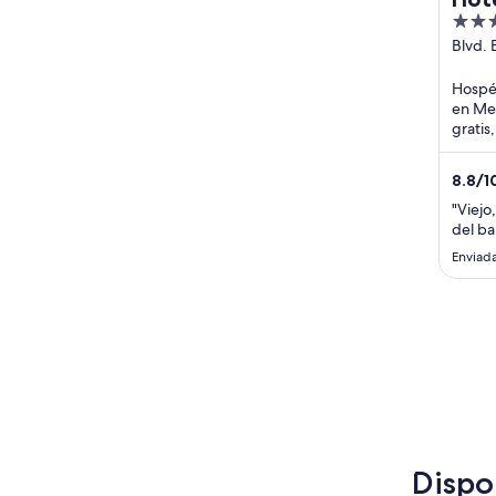
4
out
Blvd. 
2220 
of
Hospéd
5
en Mex
gratis
alberc
huéspe
8.8
/
1
"Viejo
del ba
Enviada
Dispo