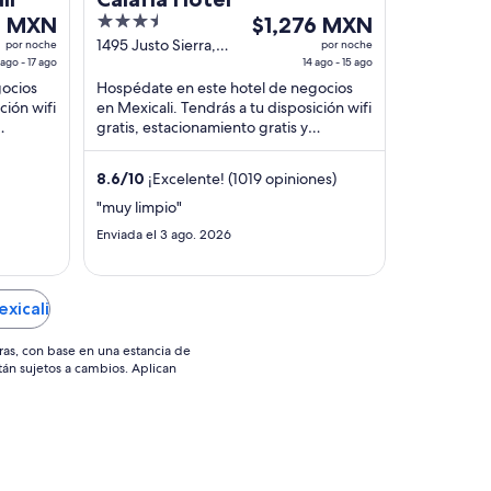
3.5
El
1 MXN
$1,276 MXN
out
precio
1495 Justo Sierra,
por noche
por noche
 ago - 17 ago
Fracc. Los Pinos
14 ago - 15 ago
of
es
Mexicali BC
gocios
Hospédate en este hotel de negocios
5
de
ción wifi
en Mexicali. Tendrás a tu disposición wifi
MXN
$1,276 MXN
gratis, estacionamiento gratis y
por
desayuno. Nuestros huéspedes
noche
destacan la atención ...
8.6
/
10
¡Excelente! (1019 opiniones)
del
14
"muy limpio"
ago
Enviada el 3 ago. 2026
al
15
ago
xicali
ras, con base en una estancia de
stán sujetos a cambios. Aplican