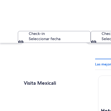
Check-in
Chec
Seleccionar fecha
Selec
Explorar mapa
Las mejor
Hotel A
Un paisaje urbano 
Visita Mexicali
Hote