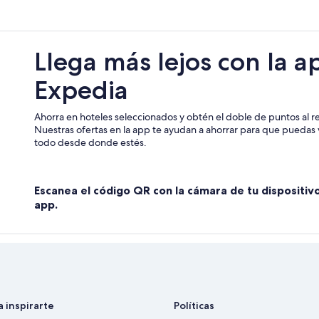
Hoteles históricos en Mexicali
Hoteles baratos en Mexicali
Llega más lejos con la a
Hoteles cerca de la catedral en Mex
Expedia
Hoteles con aguas termales en Mex
Hoteles con alberca en Mexicali
Ahorra en hoteles seleccionados y obtén el doble de puntos al re
Hoteles con cocina en Mexicali
Nuestras ofertas en la app te ayudan a ahorrar para que puedas v
todo desde donde estés.
Hoteles con estacionamiento en Me
Hoteles con área de juegos en Mexi
Escanea el código QR con la cámara de tu dispositiv
Hoteles con restaurante en Mexical
app.
Hoteles con traslado al aeropuerto
Hoteles gay friendly en Mexicali
Hoteles que aceptan mascotas en M
Hoteles en Mexicali
Palacios en Mexicali
a inspirarte
Políticas
Pousadas en Mexicali