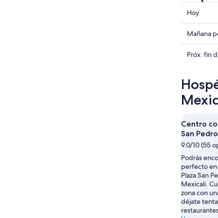
Consulta
Hoy
precios
en
Consulta
Mañana po
Mexicali
precios
para
en
Consulta
Próx. fin
hoy,
Mexicali
precios
9
para
en
Hospé
ago
mañana
Mexicali
-
por
para
Mexic
10
la
el
ago
noche,
próximo
Centro co
10
fin
San Pedro
ago
de
9.0/10 (55 o
-
semana,
11
14
Podrás encon
ago
perfecto en
ago
Plaza San Pe
-
Mexicali. C
16
zona con una
ago
déjate tenta
restaurantes