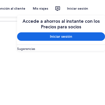
nción al cliente
Mis viajes
Iniciar sesión
Planear un viaje
Accede a ahorros al instante con los
Precios para socios
Iniciar sesión
Sugerencias