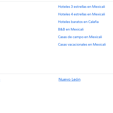
Hoteles 3 estrellas en Mexicali
Hoteles 4 estrellas en Mexicali
Hoteles baratos en Calafia
B&B en Mexicali
Casas de campo en Mexicali
Casas vacacionales en Mexicali
Casas rurales en Mexicali
Chalets en Mexicali
Cruceros en Mexicali
Hoteles haciendas en Mexicali
e
Nuevo León
Hostales en Mexicali
City Hotels en Mexicali
Hoteles con casino en Mexicali
Hoteles para ir de compras en Mexi
Hoteles en la playa en Mexicali