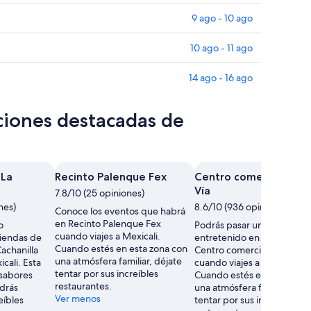
9 ago - 10 ago
10 ago - 11 ago
14 ago - 16 ago
ciones destacadas de
 La
Recinto Palenque Fex
Centro comercial La G
Vía
7.8/10 (25 opiniones)
nes)
8.6/10 (936 opiniones)
Conoce los eventos que habrá
en Recinto Palenque Fex
o
Podrás pasar un rato
cuando viajes a Mexicali.
tiendas de
entretenido en las tiendas
Cuando estés en esta zona con
Cachanilla
Centro comercial La Gran V
una atmósfera familiar, déjate
cali. Esta
cuando viajes a Mexicali.
tentar por sus increíbles
 sabores
Cuando estés en esta zona
restaurantes.
drás
una atmósfera familiar, déj
Ver menos
eíbles
tentar por sus increíbles