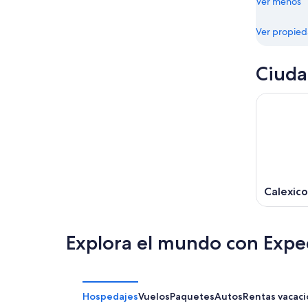
Ver menos
Ver propie
Ciuda
Calexico
Explora el mundo con Expe
Hospedajes
Vuelos
Paquetes
Autos
Rentas vacaci