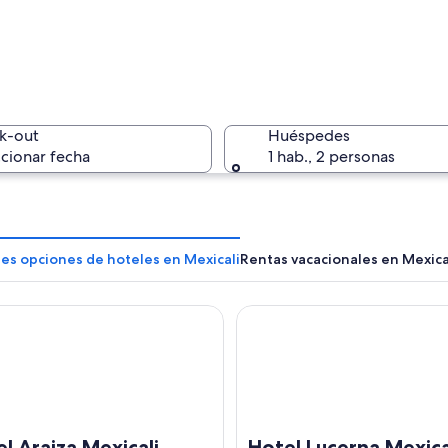
Una torre
k-out
Huéspedes
cionar fecha
1 hab., 2 personas
Un paisaj
es opciones de hoteles en Mexicali
Rentas vacacionales en Mexica
raiza Mexicali
Hotel Lucerna Mexicali
con una colina destacada y un edificio grande con antenas.
l Araiza Mexicali
Hotel Lucerna Mexica