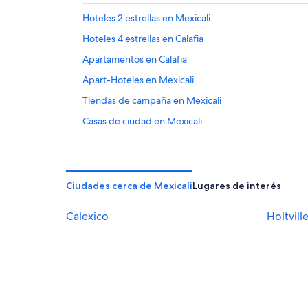
Hoteles 2 estrellas en Mexicali
Hoteles 4 estrellas en Calafia
Apartamentos en Calafia
Apart-Hoteles en Mexicali
Tiendas de campaña en Mexicali
Casas de ciudad en Mexicali
Casas en los árboles en Mexicali
Centros vacacionales en Mexicali
Condominios en Mexicali
Ciudades cerca de Mexicali
Lugares de interés
Apartamentos en Mexicali
Calexico
Holtvill
Ranchos en Mexicali
Hoteles Cápsula en Mexicali
Fiesta Americana Hotels & Resorts en Mexicali
Hoteles de golf en Mexicali
Resorts todo incluido en Mexicali