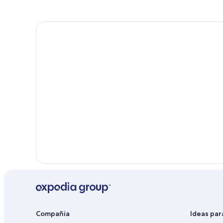
Hoteles familiares en Mexicali
Hoteles románticos en Mexicali
Hoteles boutique en Mexicali
Hoteles cerca del acuario en Mexicali
Hoteles con aire acondicionado en Mexicali
Hoteles con bar en Mexicali
Hoteles con concierge en Mexicali
Hoteles con gimnasio en Mexicali
Hoteles con parque acuático en Mexicali
Hoteles con sauna en Mexicali
Hoteles con vista en Mexicali
Hoteles para fumadores en Mexicali
Wyndham Hotels en Mexicali
Moteles en Mexicali
Compañía
Ideas par
Posadas en Mexicali