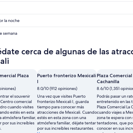
r
r
r la noche
r
 de semana
date cerca de algunas de las atrac
ali
mercial Plaza
Puerto fronterizo Mexicali
Plaza Comercial
I
Cachanilla
piniones)
8.0/10 (912 opiniones)
8.6/10 (1,351 opinio
trar el souvenir
Una vez que visites Puerto
Podrás pasar un rat
 Centro comercial
fronterizo Mexicali I, guarda
entretenido en las 
dro cuando visites
tiempo para conocer más
Plaza Comercial La 
uando estés en esta
atracciones de Mexicali. Cuando
cuando viajes a Mexi
 atmósfera familiar,
estés en esta zona con una
zona te espera con
r por sus increíbles
atmósfera familiar, déjate tentar
tentadores, que po
.
por sus increíbles restaurantes.
conocer en sus incr