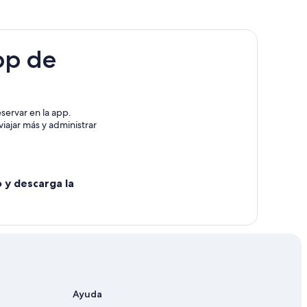
pp de
icali
icali
servar en la app.
iajar más y administrar
xicali
cali
o y descarga la
i
 en Mexicali
exicali
Ayuda