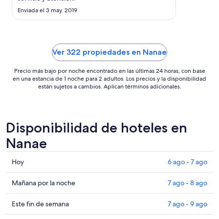
ago
Enviada el 3 may. 2019
al
31
ago
Ver 322 propiedades en Nanae
Precio más bajo por noche encontrado en las últimas 24 horas, con base
en una estancia de 1 noche para 2 adultos. Los precios y la disponibilidad
están sujetos a cambios. Aplican términos adicionales.
Disponibilidad de hoteles en
Nanae
Consultar
Hoy
6 ago - 7 ago
precios
en
Consultar
Mañana por la noche
7 ago - 8 ago
Nanae
precios
para
en
Consultar
Este fin de semana
7 ago - 9 ago
hoy,
Nanae
precios