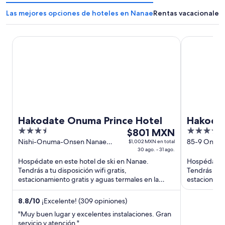
Las mejores opciones de hoteles en Nanae
Rentas vacacionales
Hakodate Onuma Prince Hotel
Hakodate O
Hakodate Onuma Prince Hotel
Hakodat
3.5
El
3.5
$801 MXN
EPUY
out
precio
out
Nishi-Onuma-Onsen Nanae
85-9 Onum
$1,002 MXN en total
Hokkaido
30 ago. - 31 ago.
Hokkaido
of
es
of
Hospédate en este hotel de ski en Nanae.
Hospédate e
5
de
5
Tendrás a tu disposición wifi gratis,
Tendrás a tu 
$801 MXN
estacionamiento gratis y aguas termales en la
estacionamie
por
propiedad. Estarás muy cerca de ...
propiedad. E
noche
8.8
/
10
¡Excelente! (309 opiniones)
del
"Muy buen lugar y excelentes instalaciones. Gran
30
servicio y atención."