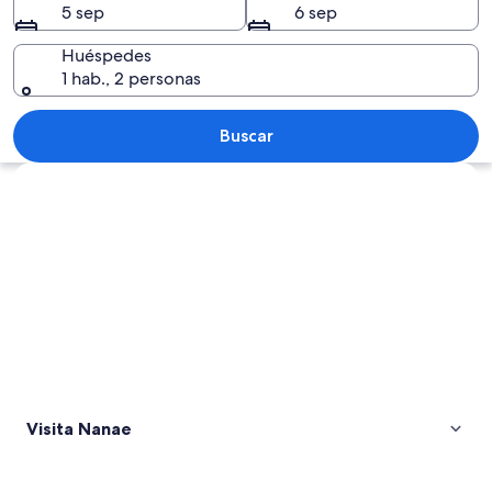
5 sep
6 sep
Huéspedes
1 hab., 2 personas
Un puente de piedra sobre un río tran
Buscar
Explorar mapa
Visita Nanae