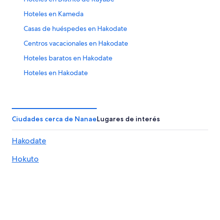
Hoteles en Kameda
Casas de huéspedes en Hakodate
Centros vacacionales en Hakodate
Hoteles baratos en Hakodate
Hoteles en Hakodate
Hoteles en Hokuto
Hoteles en Moheji
Hoteles cerca de Monte Hakodate
Ciudades cerca de Nanae
Lugares de interés
Hoteles en la playa en Mori
Hakodate
Hoteles en Mori
Hokuto
Hoteles en Motomachi
Hoteles en Nanae
Hoteles de ski en Shikabe
Hoteles baratos en Shikabe