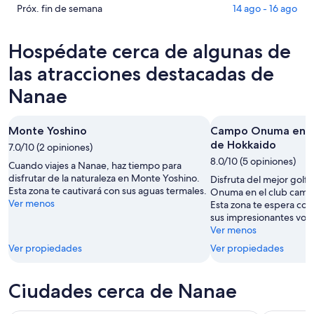
6
para
en
Consultar
Próx. fin de semana
14 ago - 16 ago
ago
mañana
Nanae
precios
-
por
para
en
Hospédate cerca de algunas de
7
la
este
Nanae
ago
noche,
fin
para
las atracciones destacadas de
7
de
el
Nanae
ago
semana,
próximo
-
7
fin
8
ago
de
Monte Yoshino
Campo Onuma en el
ago
-
semana,
de Hokkaido
7.0/10 (2 opiniones)
9
14
8.0/10 (5 opiniones)
Cuando viajes a Nanae, haz tiempo para
ago
ago
disfrutar de la naturaleza en Monte Yoshino.
Disfruta del mejor gol
-
Esta zona te cautivará con sus aguas termales.
Onuma en el club camp
16
Ver menos
Esta zona te espera con
ago
sus impresionantes volc
Ver menos
Ver propiedades
Ver propiedades
Ciudades cerca de Nanae