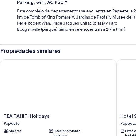
Parking, wifi, AC,Pool?
Este complejo de departamentos se encuentra en Papeete, a 2
km de Tomb of King Pomare V, Jardins de Paofai y Musée de la
Perle Robert Wan. Place Jacques Chirac (plaza) y Parc
Bougainville (parque) también se encuentran a 2 km (1 mi).
Propiedades similares
TEA TAHITI Holidays
Hotel Sa
TEA
Hotel
TEA TAHITI Holidays
Hotel 
TAHITI
Sarah
Papeete
Papeet
Holidays
Nui
Alberca
Estacionamiento
Estaci
Papeete
Papeete
incluido
inclui