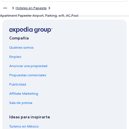
c
a
Hoteles en Papeete
e
c
p
e
Apartment Papeete-Airport, Parking, wifi, AC,Pool
a
p
r
a
a
r
a
a
Compañía
b
a
r
b
Quiénes somos
i
r
r
i
Empleo
l
r
a
l
Anunciar una propiedad
p
a
Propuestas comerciales
á
p
g
á
Publicidad
i
g
n
i
Affiliate Marketing
a
n
d
a
Sala de prensa
e
d
T
e
Ideas para inspirarte
a
T
h
a
Turismo en México
i
h