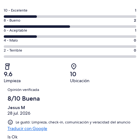
abrirá
en
Puntuación
10 - Excelente
1
una
de
nueva
Puntuación
8 - Bueno
2
10,
ventana
de
es
Puntuación
6 - Aceptable
1
8,
decir,
de
es
Puntuación
4 - Malo
0
Excelente.
6,
decir,
de
Basada
es
Puntuación
2 - Terrible
0
Bueno.
4,
en
decir,
de
Basada
es
1
Aceptable.
2,
en
decir,
de
Basada
es
2
Malo.
9.6
10
4
en
decir,
de
Basada
Limpieza
Ubicación
opiniones
1
Terrible.
4
Opiniones
en
de
Basada
Opinión verificada
opiniones
0
4
en
8/10 Buena
de
opiniones
0
4
Jesus M
de
opiniones
28 jul. 2026
4
opiniones
Le gustó: Limpieza, check-in, comunicación y veracidad del anuncio
Traducir con Google
Is Ok