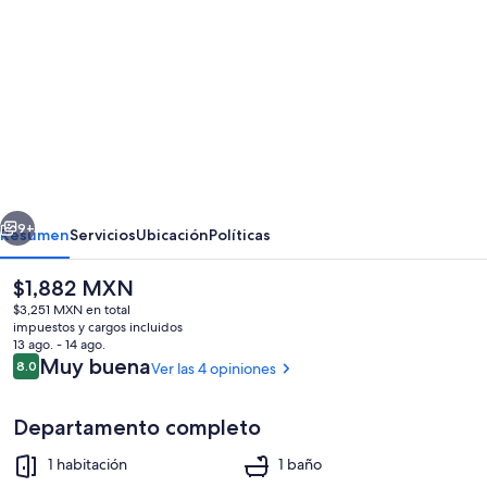
de
fotos
de
Apartment
Papeete-
Airport,
Parking,
erior
Siguiente
wifi,
9+
Resumen
Servicios
Ubicación
Políticas
AC,Pool
El
$1,882 MXN
precio
$3,251 MXN en total
actual
impuestos y cargos incluidos
es
13 ago. - 14 ago.
de
Opiniones
Muy buena
8.0
Ver las 4 opiniones
8.0 de 10,
$1,882 MXN
Departamento completo
Alberca al aire libre
1 habitación
1 baño