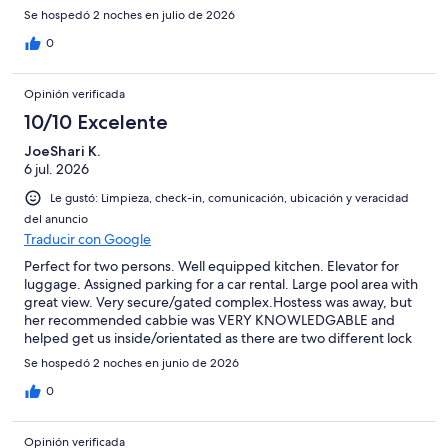
Se hospedó 2 noches en julio de 2026
0
Opinión verificada
10/10 Excelente
JoeShari K.
6 jul. 2026
Le gustó: Limpieza, check-in, comunicación, ubicación y veracidad
del anuncio
Traducir con Google
Perfect for two persons. Well equipped kitchen. Elevator for
luggage. Assigned parking for a car rental. Large pool area with
great view. Very secure/gated complex.Hostess was away, but
her recommended cabbie was VERY KNOWLEDGABLE and
helped get us inside/orientated as there are two different lock
boxes for the gate key and the room keys.Closely located to the
Se hospedó 2 noches en junio de 2026
airport/ferry terminal for ease of making travel
connections.Room matrched VRBO listing images.
0
Opinión verificada