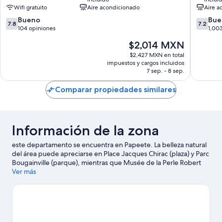
Wifi gratuito
Aire acondicionado
Aire a
7.8
7.2
Bueno
Bue
7.8
7.2
de
de
104 opiniones
1,00
10,
10,
El
$2,014 MXN
Bueno,
Bueno,
precio
104
1,003
$2,427 MXN en total
actual
impuestos y cargos incluidos
opiniones
opinion
es
7 sep. - 8 sep.
de
$2,014 MXN
Comparar propiedades similares
Información de la zona
este departamento se encuentra en Papeete. La belleza natural
del área puede apreciarse en Place Jacques Chirac (plaza) y Parc
Bougainville (parque), mientras que Musée de la Perle Robert
Wan y Casa de James Norman Hall son lugares culturales
Ver más
destacados.
Visita nuestra guía de Papeete
Ver más departamentos en Papeete