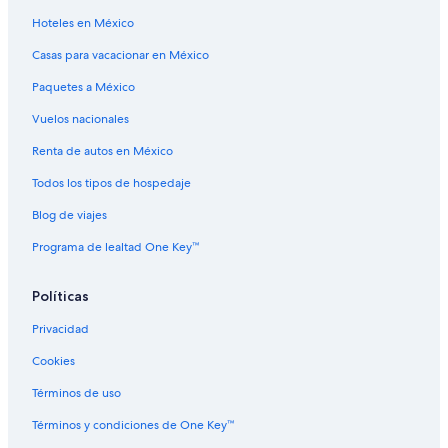
t
i
Hoteles en México
i
t
L
i
Casas para vacacionar en México
u
x
Paquetes a México
u
Vuelos nacionales
r
y
Renta de autos en México
A
p
Todos los tipos de hospedaje
a
r
Blog de viajes
t
Programa de lealtad One Key™
m
e
n
Políticas
t
w
Privacidad
i
t
Cookies
h
c
Términos de uso
o
Términos y condiciones de One Key™
n
c