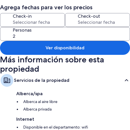
Alberca al aire libre
Agrega fechas para ver los precios
Muebles de exterior y no se permite fumar en la propiedad
Check-in
Check-out
Características de la habitación
Todas las habitaciones de Apartment Papeete-Airport, Parking, wifi,
Personas
AC,Pool tienen amenidades que incluyen alberca privada y aire
acondicionado, además de otros detalles, como silla de escritorio y
comedor.
Ver disponibilidad
Otros de los servicios que también encontrarás son:
Más información sobre esta
Baños con shampoo
propiedad
Terrazas o patios, áreas de comedor independiente y cocinas
Servicios de la propiedad
Alberca/spa
Alberca al aire libre
Alberca privada
Internet
Disponible en el departamento: wifi