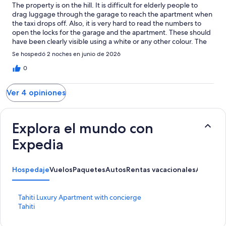
The property is on the hill. It is difficult for elderly people to
drag luggage through the garage to reach the apartment when
the taxi drops off. Also, it is very hard to read the numbers to
open the locks for the garage and the apartment. These should
have been clearly visible using a white or any other colour. The
apartment is suitable for younger people and those who rent a
Se hospedó 2 noches en junio de 2026
car. The facilities provided in the apartment are excellent for a
short stay. The downside is that it requires housekeeping at the
0
end (in contrast with a hotel facility).
Ver 4 opiniones
Explora el mundo con
Expedia
Hospedaje
Vuelos
Paquetes
Autos
Rentas vacacionales
Activida
E
Tahiti Luxury Apartment with concierge
n
E
Tahiti
l
n
a
l