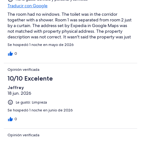
Traducir con Google
The room had no windows. The toilet was in the corridor
together with a shower. Room 1 was separated from room 2 just
by a curtain. The address set by Expedia in Google Maps was
not matched with property physical address. The property
description was not correct. It wasn't said the property was just
a 3 bedroom apartment divided into 3 separate rooms showing
Se hospedó 1 noche en mayo de 2026
one location on Google maps but in fact located in different
places. .
0
Opinión verificada
10/10 Excelente
Jeffrey
18 jun. 2026
Le gustó: Limpieza
Se hospedó 1 noche en junio de 2026
0
Opinión verificada