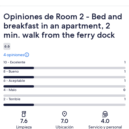
Opiniones
Opiniones de Room 2 - Bed and
breakfast in an apartment, 2
min. walk from the ferry dock
6.6
4 opiniones
Puntuación
10 - Excelente
1
de
Puntuación
8 - Bueno
1
10,
de
es
Puntuación
6 - Aceptable
1
8,
decir,
de
es
Puntuación
4 - Malo
0
Excelente.
6,
decir,
de
Basada
es
Puntuación
2 - Terrible
1
Bueno.
4,
en
decir,
de
Basada
es
1
Aceptable.
2,
en
decir,
de
Basada
es
1
Malo.
7.6
7.0
4.0
4
en
decir,
de
Basada
Limpieza
Ubicación
Servicio y personal