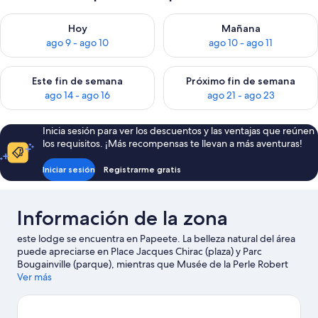
Consulta la disponibilidad para hoy ago 9 - ago 10
Consulta la disponibilidad par
Hoy
Mañana
ago 9 - ago 10
ago 10 - ago 11
Consulta la disponibilidad para este fin de semana ago 14 - ag
Consulta la disponibilidad pa
Este fin de semana
Próximo fin de semana
ago 14 - ago 16
ago 21 - ago 23
Inicia sesión para ver los descuentos y las ventajas que reúnen
los requisitos. ¡Más recompensas te llevan a más aventuras!
Iniciar sesión
Registrarme gratis
Información de la zona
este lodge se encuentra en Papeete. La belleza natural del área
puede apreciarse en Place Jacques Chirac (plaza) y Parc
Bougainville (parque), mientras que Musée de la Perle Robert
Wan y Casa de James Norman Hall son lugares culturales
Ver más
destacados.
Visita nuestra guía de Papeete
Ver más lodges en Papeete