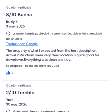
opiniones
1
Terrible.
4
en
Opiniones
de
Basada
opiniones
Opinión verificada
0
4
en
de
8/10 Buena
opiniones
1
4
de
Rudy K.
opiniones
3 ene. 2026
4
opiniones
Le gustó: Limpieza, check-in, comunicación, ubicación y veracidad
del anuncio
Traducir con Google
The property is what I expected from the host description.
Arrival instructions were very clear.Location is quite good for
downtown.Everything was clean and tidy.
Se hospedó 1 noche en enero de 2026
0
Opinión verificada
2/10 Terrible
Yuri
30 may. 2026
No le gustó: Servicio y personal y servicios