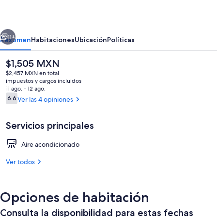
-
Bed
erior
Siguiente
and
11+
Resumen
Habitaciones
Ubicación
Políticas
breakfast
El
$1,505 MXN
in
precio
$2,457 MXN en total
an
actual
impuestos y cargos incluidos
es
11 ago. - 12 ago.
apartment,
de
Opiniones
6.6
Ver las 4 opiniones
6.6 de 10,
$1,505 MXN
2
min.
Servicios principales
walk
Interior
Aire acondicionado
from
Ver todos
the
ferry
dock
Opciones de habitación
Consulta la disponibilidad para estas fechas