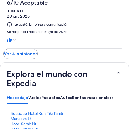
6/10 Aceptable
Justin D.
20 jun. 2025
Le gustó: Limpieza y comunicación
Se hospedó 1 noche en mayo de 2025
0
Ver 4 opiniones
Explora el mundo con
Expedia
Hospedaje
Vuelos
Paquetes
Autos
Rentas vacacionales
Activida
E
Boutique Hotel Kon Tiki Tahiti
n
E
Manaeva L3
l
n
E
Hotel Sarah Nui
a
l
n
E