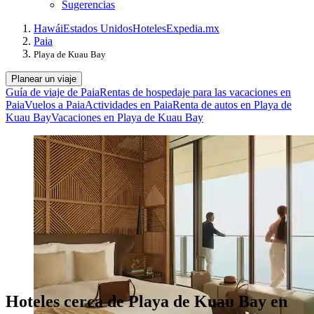
Sugerencias
Hawái
Estados Unidos
Hoteles
Expedia.mx
Paia
Playa de Kuau Bay
Planear un viaje
Guía de viaje de Paia
Rentas de hospedaje para las vacaciones en
Paia
Vuelos a Paia
Actividades en Paia
Renta de autos en Playa de
Kuau Bay
Vacaciones en Playa de Kuau Bay
Hoteles cerca de Playa de Kuau Bay en