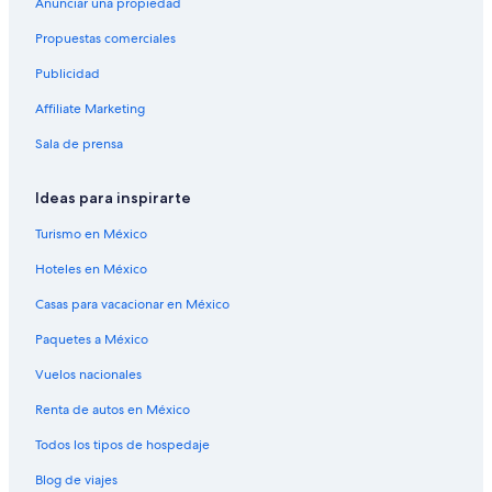
Anunciar una propiedad
Resorts en Isla Bear
Propuestas comerciales
Hoteles baratos en Isla Bear
Publicidad
Resorts de condominios en Isla Bear
Affiliate Marketing
Apartamentos en Isla de los Gobernadores
Resorts en Isla de Rattlesnake
Sala de prensa
B&B en Isla Mark
Ideas para inspirarte
Condominios en Isla Mark
Turismo en México
B&B en Isla Pequeño Oso
Hoteles en México
Cabañas en Isla Pequeño Oso
Casas para vacacionar en México
Campings en Isla Pequeño Oso
Paquetes a México
Resorts en Isla Pequeño Oso
Condominios en Isla Pequeño Oso
Vuelos nacionales
Hoteles de lujo en Isla Pequeño Oso
Renta de autos en México
Hoteles de Independent en Isla Pequeño Oso
Todos los tipos de hospedaje
Lodges en Isla Pequeño Oso
Blog de viajes