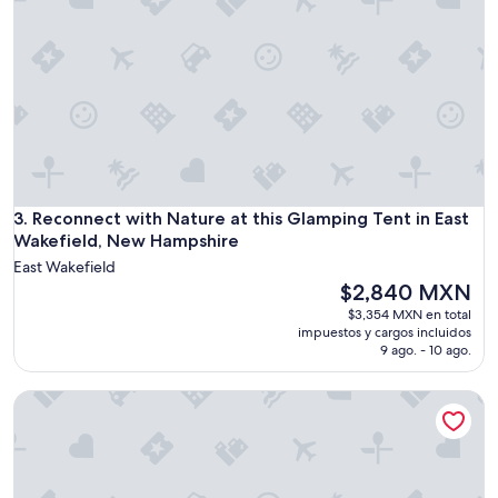
e
i
n
l
n
l
a
s
h
t
a
a
d
y
t
a
h
g
e
a
g
Reconnect with Nature at this Glamping Tent in East Wakef
i
3. Reconnect with Nature at this Glamping Tent in East
e
n
Wakefield, New Hampshire
r
.
East Wakefield
i
B
a
El
$2,840 MXN
a
t
precio
$3,354 MXN en total
s
r
actual
impuestos y cargos incluidos
i
i
es
9 ago. - 10 ago.
c
c
de
c
z
$2,840 MXN
a
Two bedroom in United States of America, Sanford
o
b
o
i
m
n
i
b
e
u