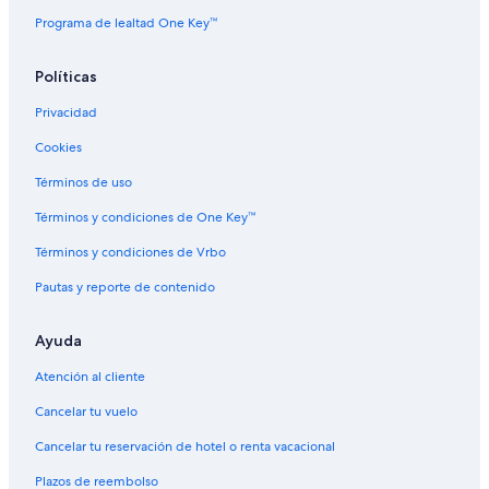
Moteles en Isla Pequeño Oso
Programa de lealtad One Key™
Posadas en Isla Pequeño Oso
Políticas
Apart-Hoteles en Isla Welch
B&B en Isla Welch
Privacidad
Cabañas en Isla Welch
Cookies
Casas de huéspedes en Isla Welch
Términos de uso
Resorts en Isla Welch
Términos y condiciones de One Key™
Condominios en Isla Welch
Términos y condiciones de Vrbo
Hoteles baratos en Isla Welch
Pautas y reporte de contenido
Moteles en Isla Welch
Ayuda
Casas de campo en Isla Whortleberry
Apart-Hoteles en Long Island
Atención al cliente
Casas de huéspedes en Long Island
Cancelar tu vuelo
Hoteles baratos en Long Island
Cancelar tu reservación de hotel o renta vacacional
B&B en Región de los Lagos
Plazos de reembolso