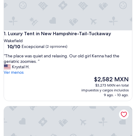
Luxury Tent in New Hampshire-Tail-Tuckaway
1. Luxury Tent in New Hampshire-Tail-Tuckaway
Wakefield
10.0
10/10
Excepcional
(2 opiniones)
de
“
“The place was quiet and relaxing. Our old girl Kenna had the
10,
T
geriatric zoomies. ”
Excepcional,
h
Krystal H.
(2
e
Ver menos
opiniones)
p
El
$2,582 MXN
l
precio
$3,273 MXN en total
a
actual
impuestos y cargos incluidos
c
es
9 ago. - 10 ago.
e
de
w
$2,582 MXN
Danforth Bay Camping and RV Resort
a
s
q
u
i