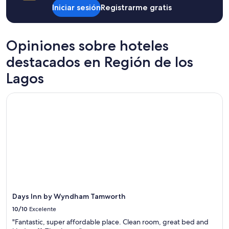
cambios.
Iniciar sesión
Registrarme gratis
Aplican
términos
adicionales.
Opiniones sobre hoteles
destacados en Región de los
Lagos
Days Inn by Wyndham Tamworth
Days Inn by Wyndham Tamworth
10/10
Excelente
"Fantastic, super affordable place. Clean room, great bed and