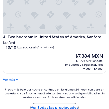
s
t
.
g
”
r
e
a
t
l
o
Two bedroom in United States of America, Sanford
4. Two bedroom in United States of America, Sanford
c
Sanford
a
10.0
10/10
Excepcional
(3 opiniones)
t
de
i
El
$7,384 MXN
10,
o
precio
Excepcional,
n
$11,793 MXN en total
actual
(3
impuestos y cargos incluidos
”
es
opiniones)
9 ago. - 10 ago.
de
$7,384 MXN
Ver más
Precio
Precio más bajo por noche encontrado en las últimas 24 horas, con base en
una estancia de 1 noche para 2 adultos. Los precios y la disponibilidad están
más
sujetos a cambios. Aplican términos adicionales.
bajo
por
noche
Ver todas las propiedades