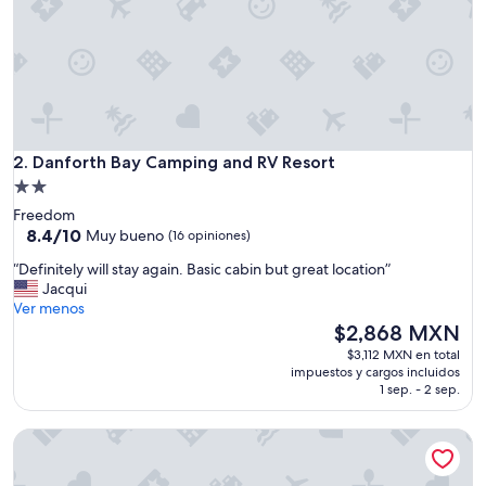
e
t
a
n
d
r
e
l
Danforth Bay Camping and RV Resort
a
2. Danforth Bay Camping and RV Resort
x
Propiedad
i
de
Freedom
n
2.0
8.4
8.4/10
Muy bueno
(16 opiniones)
g
de
estrellas
.
“
“Definitely will stay again. Basic cabin but great location”
10,
O
D
Jacqui
Muy
u
e
Ver menos
bueno,
r
f
El
$2,868 MXN
(16
o
i
precio
opiniones)
$3,112 MXN en total
l
n
actual
impuestos y cargos incluidos
d
i
es
1 sep. - 2 sep.
g
t
de
i
e
$2,868 MXN
r
Reconnect with Nature at this Glamping Tent in East Wakef
l
l
y
K
w