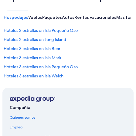
Hospedajes
Vuelos
Paquetes
Autos
Rentas vacacionales
Más form
Hoteles 2 estrellas en Isla Pequeño Oso
Hoteles 2 estrellas en Long Island
Hoteles 3 estrellas en Isla Bear
Hoteles 3 estrellas en Isla Mark
Hoteles 3 estrellas en Isla Pequeño Oso
Hoteles 3 estrellas en Isla Welch
Hoteles 3 estrellas en Long Island
Hoteles 4 estrellas en Isla Bear
Hoteles 4 estrellas en Isla Welch
Compañía
B&B en Glendale
Quiénes somos
Moteles en Glendale
Empleo
Casas vacacionales en Isla Bear