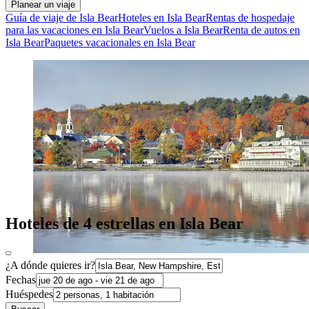
Planear un viaje
Guía de viaje de Isla Bear
Hoteles en Isla Bear
Rentas de hospedaje
para las vacaciones en Isla Bear
Vuelos a Isla Bear
Renta de autos en
Isla Bear
Paquetes vacacionales en Isla Bear
Hoteles de 4 estrellas en Isla Bear
¿A dónde quieres ir?
Fechas
Huéspedes