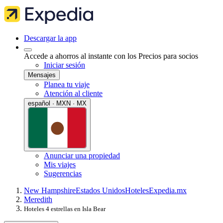
Descargar la app
Accede a ahorros al instante con los Precios para socios
Iniciar sesión
Mensajes
Planea tu viaje
Atención al cliente
español · MXN · MX
Anunciar una propiedad
Mis viajes
Sugerencias
New Hampshire
Estados Unidos
Hoteles
Expedia.mx
Meredith
Hoteles 4 estrellas en Isla Bear